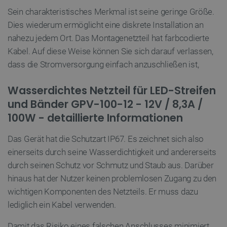
Unbedingt erforderlich
Performance
Sein charakteristisches Merkmal ist seine geringe Größe.
Targeting
Funktionalität
Dies wiederum ermöglicht eine diskrete Installation an
Unbedingt erforderliche Cookies ermöglichen
nahezu jedem Ort. Das Montagenetzteil hat farbcodierte
wesentliche Kernfunktionen der Website wie die
Kabel. Auf diese Weise können Sie sich darauf verlassen,
Benutzeranmeldung und die Kontoverwaltung.
Ohne die unbedingt erforderlichen Cookies kann
dass die Stromversorgung einfach anzuschließen ist,
die Website nicht ordnungsgemäß verwendet
werden.
Wasserdichtes Netzteil für LED-Streifen
Anbieter
/
Name
Ab
Domäne
und Bänder GPV-100-12 - 12V / 8,3A /
VISITOR_PRIVACY_METADATA
YouTube
5 
100W - detaillierte Informationen
.youtube.com
Das Gerät hat die Schutzart IP67. Es zeichnet sich also
einerseits durch seine Wasserdichtigkeit und andererseits
durch seinen Schutz vor Schmutz und Staub aus. Darüber
hinaus hat der Nutzer keinen problemlosen Zugang zu den
wichtigen Komponenten des Netzteils. Er muss dazu
lediglich ein Kabel verwenden.
Damit das Risiko eines falschen Anschlusses minimiert