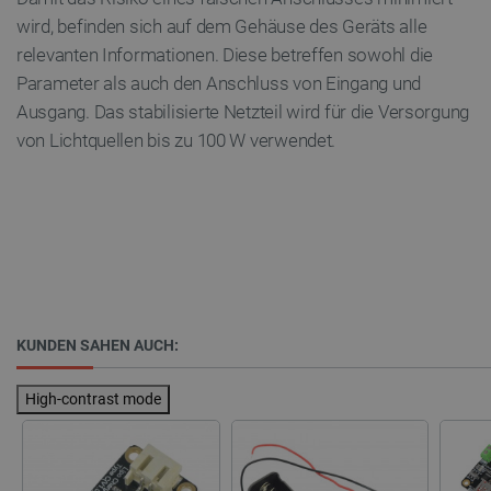
critAccountId
botland.de
9
41
wird, befinden sich auf dem Gehäuse des Geräts alle
relevanten Informationen. Diese betreffen sowohl die
Parameter als auch den Anschluss von Eingang und
Datenschutzerklärung von Google
Ausgang. Das stabilisierte Netzteil wird für die Versorgung
von Lichtquellen bis zu 100 W verwendet.
PrestaShop-[abcdef0123456789]{32}
.botland.de
2 
LaVisitorId_Ym90bGFuZC5sYWRlc2suY29tLw
.botland.de
critData
botland.de
9
KUNDEN SAHEN AUCH:
46
High-contrast mode