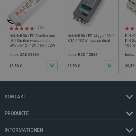
botland.de
_smvs
.botland.de
59
5 (2)
49
Netzteil für LED-Streifen und
Netzteil für LED Akyga 12V /
DIN100
LED-Streifen wasserdicht
8,3A / 100W - wasserdicht
DIN-Sc
GPV-75-12 - 12V / 6A / 72W
100 W
critCartData
botland.de
9
50
Index:
ZAS-08684
Index:
RCO-12864
Index:
Cena
Cena
Cena
13,50 €
20,50 €
20,50 
KONTAKT
PHPSESSID
PHP.net
botland.de
PRODUKTE
INFORMATIONEN