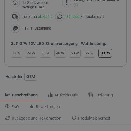
Verfügbar ab ca. 2026-08-18
15 Stück werden
i
verfügbar sein
Lieferung
ab 4,99 €
30 Tage
Rückgaberecht
PayPal Bezahlung
GLP GPV 12V LED-Stromversorgung - Wattleistung:
18 W
24 W
36 W
48 W
60 W
72 W
100 W
Hersteller:
OEM
Beschreibung
Artikeldetails
Lieferung
FAQ
Bewertungen
Rückgabe und Reklamation
Produktsicherheit