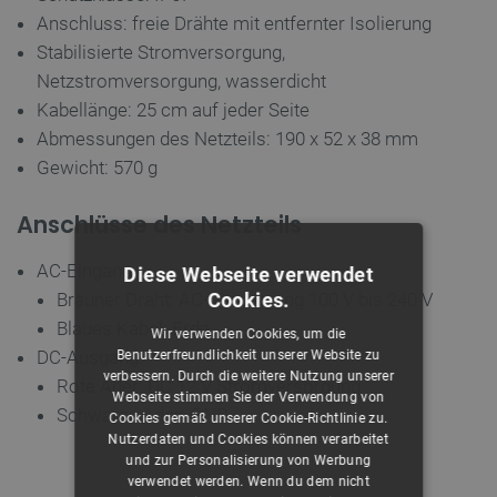
Anschluss: freie Drähte mit entfernter Isolierung
Stabilisierte Stromversorgung,
Netzstromversorgung, wasserdicht
Kabellänge: 25 cm auf jeder Seite
Abmessungen des Netzteils: 190 x 52 x 38 mm
Gewicht: 570 g
Anschlüsse des Netzteils
AC-Eingang:
Diese Webseite verwendet
Cookies.
Brauner Draht: AC-Versorgung 100 V bis 240 V
Blaues Kabel: Erde
Wir verwenden Cookies, um die
DC-Ausgang:
Benutzerfreundlichkeit unserer Website zu
verbessern. Durch die weitere Nutzung unserer
Rote Ader: DC 12 V Stromversorgung
Webseite stimmen Sie der Verwendung von
Schwarze Ader: GND
Cookies gemäß unserer Cookie-Richtlinie zu.
Nutzerdaten und Cookies können verarbeitet
und zur Personalisierung von Werbung
verwendet werden. Wenn du dem nicht