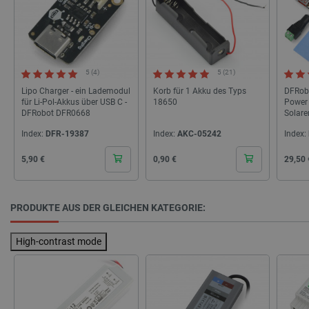
_lb
.botland.de
5 (4)
5 (21)
Lipo Charger - ein Lademodul
Korb für 1 Akku des Typs
DFRob
für Li-Pol-Akkus über USB C -
18650
Power
DFRobot DFR0668
Solare
Manag
CookieScriptConsent
CookieScript
2 
Index:
DFR-19387
Index:
AKC-05242
Index:
Blei-S
botland.de
Cena
Cena
Cena
5,90 €
0,90 €
29,50 
PRODUKTE AUS DER GLEICHEN KATEGORIE:
isListDisplay
botland.de
High-contrast mode
LaSID
Quality Unit
LLC