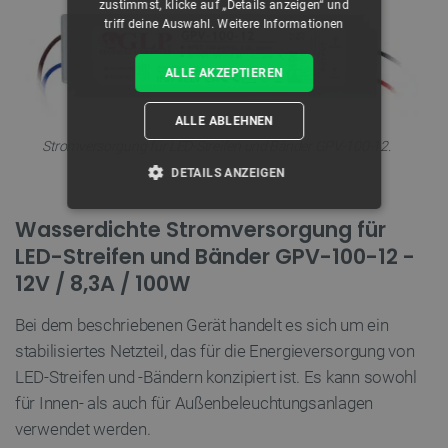
zustimmst, klicke auf „Details anzeigen“ und
triff deine Auswahl.
Weitere Informationen
ALLE AKZEPTIEREN
ALLE ABLEHNEN
Stromversorgung für LED-Streifen und Bänder GPV-100-12.
DETAILS ANZEIGEN
UNBEDINGT ERFORDERLICH
Wasserdichte Stromversorgung für
LED-Streifen und Bänder GPV-100-12 -
PERFORMANCE
12V / 8,3A / 100W
TARGETING
Bei dem beschriebenen Gerät handelt es sich um ein
stabilisiertes Netzteil, das für die Energieversorgung von
FUNKTIONALITÄT
LED-Streifen und -Bändern konzipiert ist. Es kann sowohl
für Innen- als auch für Außenbeleuchtungsanlagen
verwendet werden.