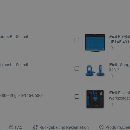
sions-Bit-Set mit
iFixit FixM
- IF145-491
isionsbit-Set mit
iFixit - Sau
023-2
iFixit Essen
 ESD - 3tlg. - IF145-060-3
Werkzeugsat
FAQ
Rückgabe und Reklamation
Produktsicher