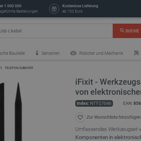
er 1 000 000
Kostenlose Lieferung
sgeführte Bestellungen
ab 100 Euro
SUCHE
sche Bauteile
Sensoren
Roboter und Mechanik
TELEFON-ZUBEHÖR
iFixit - Werkzeug
von elektronische
Index:
NTT-27046
EAN:
856
Zur Wunschliste hinzufügen
Umfassendes Werkzeugset vo
Komponenten in elektronisc