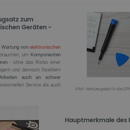
eugsatz zum
ischen Geräten -
ie Wartung von
elektronischen
e brauchen, um
Komponenten
eren
- ohne das Risiko einer
higem und dennoch flexiblem
 Arbeiten auch an schwer
fessionellen Service als auch
iFixit - Werkzeugsatz für das Öf
Hauptmerkmale des K