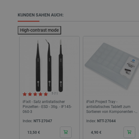
LaSID
KUNDEN SAHEN AUCH:
_smvs
High-contrast mode
critCartData
PHPSESSID
5 (1)
_lb_ccc
iFixit - Satz antistatischer
iFixit Project Tray -
Pinzetten - ESD - 3tlg. - IF145-
antistatisches Tablett zum
060-3
Sortieren von Komponenten -
IF145-257-1
Index:
NTT-27047
Index:
NTT-27044
Storage declaration
Cena
Cena
13,50 €
4,90 €
Name