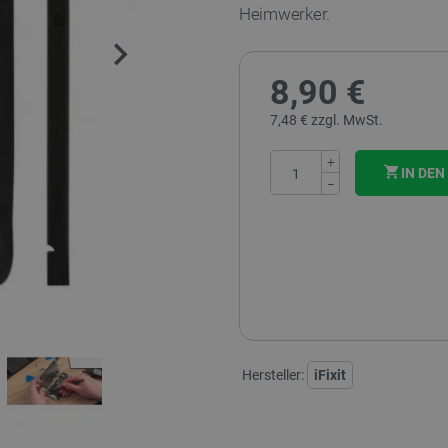
Heimwerker.
8,90 €
7,48 € zzgl. MwSt.
+
IN DE
−
Hersteller:
iFixit