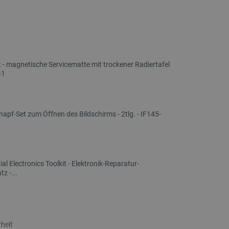
at - magnetische Servicematte mit trockener Radiertafel
-1
gnapf-Set zum Öffnen des Bildschirms - 2tlg. - IF145-
tial Electronics Toolkit - Elektronik-Reparatur-
z -...
heit