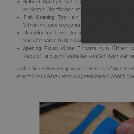
Halberd Spudger:
hat eine breite, dünne Klinge
verklebten Oberflächen ist, und eine gebogene Sp
iFixit Opening Tool:
ein multifunktionales Wer
Öffnen, mit einem ergonomischen Griff für besser
Plastikkarten:
breite, dünne Karten zum Trennen gr
eine Alternative zu Bankkarten
UNBEDING
Opening Picks:
dünne Einsätze zum Öffnen vo
Klebstoff und zum Festhalten von Schlitzen währ
Jedes dieser Werkzeuge wurde mit Blick auf Sicherheit
macht dieses Set zu einer ausgezeichneten Wahl für je
Unbedingt erforderliche Coo
die unbedingt erforderliche
Name
VISITOR_PRIVACY_METAD