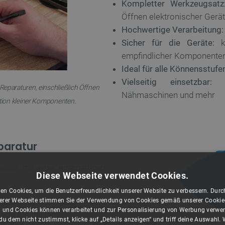
Kompletter Werkzeugsatz
Öffnen elektronischer Gerä
Hochwertige Verarbeitung:
Sicher für die Geräte:
ke
empfindlicher Komponente
Ideal für alle Könnensstufe
Vielseitig einsetzbar:
fü
 Reparaturen, einschließlich Öffnen
Nähmaschinen und mehr
ion kleiner Komponenten.
paratur
 jedes mit einer einzigartigen
Diese Webseite verwendet Cookies.
en Cookies, um die Benutzerfreundlichkeit unserer Website zu verbessern. Durch
raben von Gehäusen - sein
rer Webseite stimmen Sie der Verwendung von Cookies gemäß unserer Cookie-R
 und Cookies können verarbeitet und zur Personalisierung von Werbung verwe
von Kleinteilen
u dem nicht zustimmst, klicke auf „Details anzeigen“ und triff deine Auswahl.