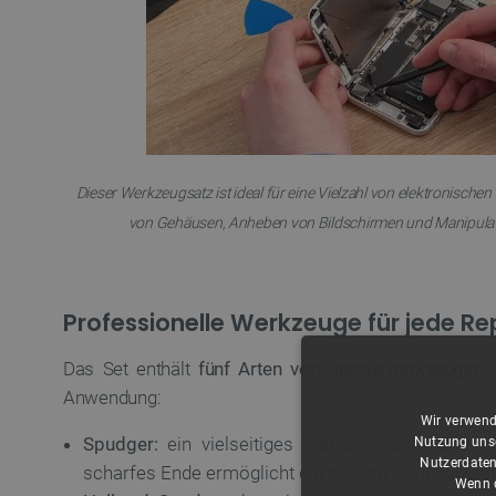
Dieser Werkzeugsatz ist ideal für eine Vielzahl von elektronischen
von Gehäusen, Anheben von Bildschirmen und Manipulat
Professionelle Werkzeuge für jede Re
Das Set enthält
fünf Arten von Spezialwerkzeugen
,
Anwendung:
Wir verwend
Spudger:
ein vielseitiges Werkzeug zum Unterg
Nutzung unse
Nutzerdaten
scharfes Ende ermöglicht die präzise Handhabung 
Wenn d