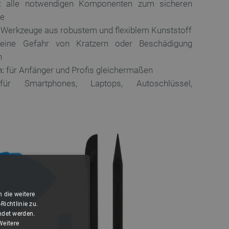
:
alle notwendigen Komponenten zum sicheren
te
Werkzeuge aus robustem und flexiblem Kunststoff
ine Gefahr von Kratzern oder Beschädigung
n
n:
für Anfänger und Profis gleichermaßen
r Smartphones, Laptops, Autoschlüssel,
 die weitere
ichtlinie zu.
ndet werden.
Weitere