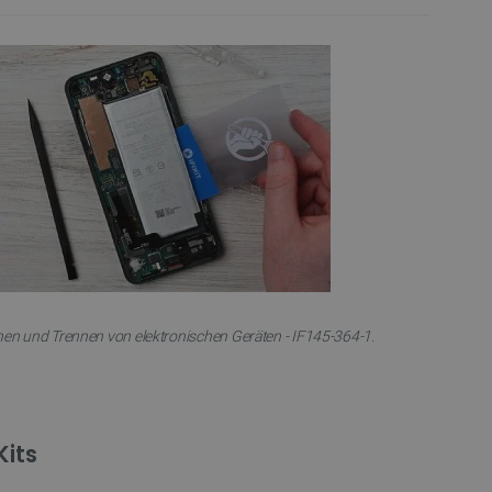
fnen und Trennen von elektronischen Geräten - IF145-364-1.
its