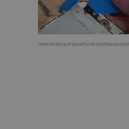
critAccountId
PrestaShop-[abcdef0123456
Jedes Werkzeug ist speziell für die Handhabung empfind
LaVisitorId_Ym90bGFuZC5
critData
_lb
CookieScriptConsent
isListDisplay