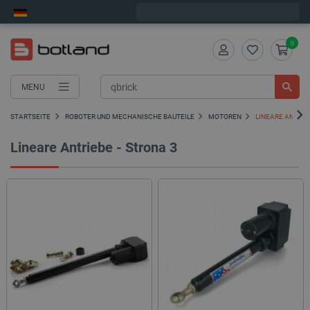
Bestelle in:
7
:
55
:
03
, und wir versenden heute!
0
MENU
STARTSEITE
ROBOTER UND MECHANISCHE BAUTEILE
MOTOREN
LINEARE ANTRIE
Lineare Antriebe
- Strona 3