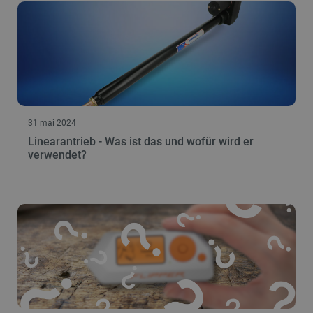
_lb
.botland.de
31 mai 2024
CookieScriptConsent
CookieScript
2 
Linearantrieb - Was ist das und wofür wird er
botland.de
verwendet?
isListDisplay
botland.de
LaSID
Quality Unit