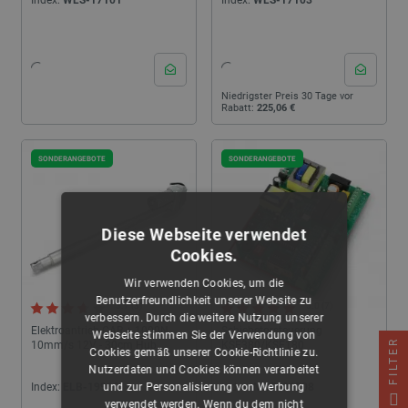
Index:
WLS-17101
Index:
WLS-17103
Niedrigster Preis 30 Tage vor
Rabatt:
225,06 €
SONDERANGEBOTE
SONDERANGEBOTE
Diese Webseite verwendet
Cookies.
Wir verwenden Cookies, um die
Benutzerfreundlichkeit unserer Website zu
3.7 (3)
5.0 (7)
verbessern. Durch die weitere Nutzung unserer
Elektroantrieb CAR + 1000N
Schiebetorsteuerung
Webseite stimmen Sie der Verwendung von
FILTER
10mm/s 12V - 30cm Hub
KSE380/KSE180
Cookies gemäß unserer Cookie-Richtlinie zu.
Nutzerdaten und Cookies können verarbeitet
und zur Personalisierung von Werbung
Index:
ELB-19960
Index:
MOD-06508
verwendet werden. Wenn du dem nicht