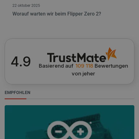
LLC
22 oktober 2025
botland.de
Worauf warten wir beim Flipper Zero 2?
_smvs
.botland.de
59
49
critCartData
botland.de
9
4.9
50
Basierend auf
109 118
Bewertungen
von jeher
EMPFOHLEN
PHPSESSID
PHP.net
botland.de