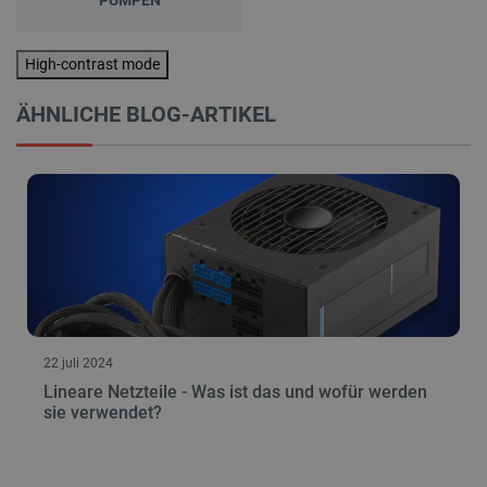
critAccountId
botland.de
9
41
High-contrast mode
Datenschutzerklärung von Google
ÄHNLICHE BLOG-ARTIKEL
PrestaShop-[abcdef0123456789]{32}
.botland.de
2 
LaVisitorId_Ym90bGFuZC5sYWRlc2suY29tLw
.botland.de
critData
botland.de
9
22 juli 2024
46
Lineare Netzteile - Was ist das und wofür werden
sie verwendet?