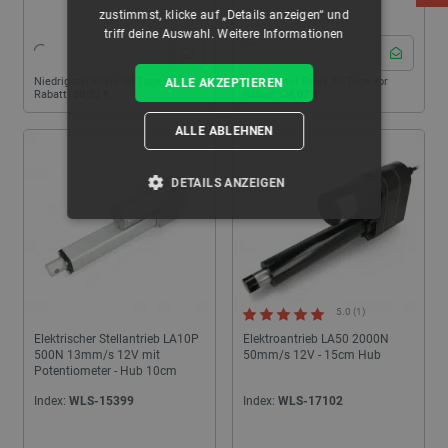
zustimmst, klicke auf „Details anzeigen“ und
triff deine Auswahl.
Weitere Informationen
Niedrigster Preis 30 Tage vor
Niedrigster Preis 30 Tage vor
ALLE AKZEPTIEREN
Rabatt:
50,32 €
Rabatt:
84,07 €
ALLE ABLEHNEN
DETAILS ANZEIGEN
UNBEDINGT ERFORDERLICH
PERFORMANCE
5.0 (1)
TARGETING
Elektrischer Stellantrieb LA10P
Elektroantrieb LA50 2000N
500N 13mm/s 12V mit
50mm/s 12V - 15cm Hub
FUNKTIONALITÄT
Potentiometer - Hub 10cm
Index:
WLS-15399
Index:
WLS-17102