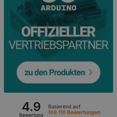
_lb_ccc
.botland.de
Storage declaration
Name
Storage type
4.9
_uetvid
Lokaler Speicher
Basierend auf
109 118
Bewertungen
lastExternalReferrer
Lokaler Speicher
Bewertung