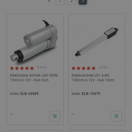
1
2
3
Zurück
5.0 (1)
5.0 (2)
Elektrischer Antrieb LAD 500N
Elektroantrieb LD1 6,4N
15mm/s 12V - Hub 5cm
150mm/s 12V - Hub 10cm
Index:
ELB-24589
Index:
ELB-15479