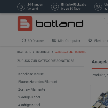
24-Stunden
Einfache Rückgabe
Üb
Versand
bis zu 30 Tagen
au
3D Drucker
Mini-Computer
Elektroni
STARTSEITE
SONSTIGES
AUSGELAUFENE PRODUKTE
ZURÜCK ZUR KATEGORIE SONSTIGES
Ausgel
Kabellose Mäuse
Produkte, 
Fluoreszierendes Filament
Zortrax-Filamente
2-adrige Kabel
4-adrige Kabel