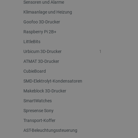
Sensoren und Alarme
LaSID
Klimaanlage und Heizung
_smvs
Goofoo 3D-Drucker
Raspberry Pi 2B+
critCartData
LittleBits
Urbicum 3D-Drucker
1
PHPSESSID
ATMAT 3D-Drucker
CubieBoard
SMD-Elektrolyt-Kondensatoren
Makeblock 3D-Drucker
_lb_ccc
SmartWatches
Spresense Sony
Transport-Koffer
Storage declaration
AST-Beleuchtungssteuerung
Name