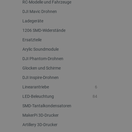
RC-Modelle und Fahrzeuge
critAccountId
DJI Mavic Drohnen
Ladegeräte
1206 SMD-Widerstände
PrestaShop-[abcdef0123456
Ersatzteile
LaVisitorId_Ym90bGFuZC5
Arylic Soundmodule
critData
DJI Phantom-Drohnen
Glocken und Schirme
_lb
DJI Inspire-Drohnen
Linearantriebe
6
LED-Beleuchtung
84
CookieScriptConsent
SMD-Tantalkondensatoren
MakerPi 3D-Drucker
isListDisplay
Artillery 3D-Drucker