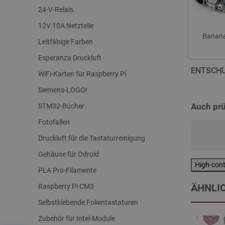
24-V-Relais
12V 10A Netzteile
Banana
Leitfähige Farben
Esperanza Druckluft
ENTSCHU
WiFi-Karten für Raspberry Pi
Siemens-LOGO!
Auch pr
STM32-Bücher
Fotofallen
Druckluft für die Tastaturreinigung
Gehäuse für Odroid
High-con
PLA Pro-Filamente
ÄHNLIC
Raspberry Pi CM3
Selbstklebende Folientastaturen
Zubehör für Intel-Module