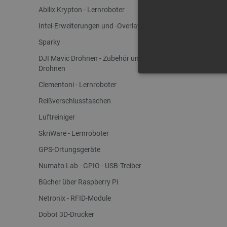
Abilix Krypton - Lernroboter
Intel-Erweiterungen und -Overlays
Sparky
DJI Mavic Drohnen - Zubehör und
Drohnen
UNBEDING
Clementoni - Lernroboter
Reißverschlusstaschen
Luftreiniger
SkriWare - Lernroboter
Unbedingt erforderliche Coo
GPS-Ortungsgeräte
die unbedingt erforderliche
Numato Lab - GPIO - USB-Treiber
Name
Bücher über Raspberry Pi
VISITOR_PRIVACY_METAD
Netronix - RFID-Module
Dobot 3D-Drucker