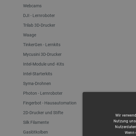
Webcams
DJI - Lernroboter
Trilab 3D-Drucker
Waage
TinkerGen - Lernkits
Mycusini 3D-Drucker
Intel-Module und -Kits
Intel-Starterkits
Syma-Drohnen
Photon - Lernroboter
Fingerbot - Hausautomation
2D-Drucker und Stifte
Wir verwend
Nutzung unse
Silk Filamente
Nutzerdaten
Gaslötkolben
Wenn d