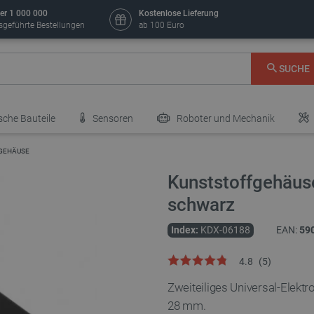
er 1 000 000
Kostenlose Lieferung
sgeführte Bestellungen
ab 100 Euro
SUCHE
sche Bauteile
Sensoren
Roboter und Mechanik
GEHÄUSE
Kunststoffgehäu
schwarz
Index:
KDX-06188
EAN:
59
4.8
(
5
)
Zweiteiliges Universal-Elekt
28 mm.