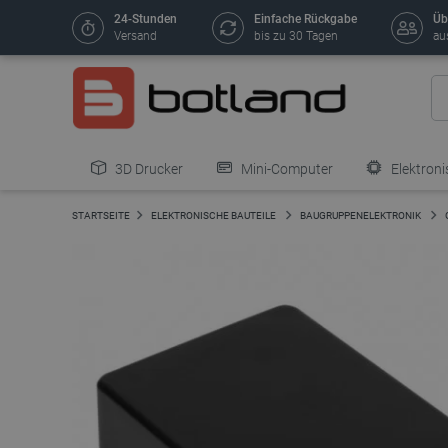
24-Stunden
Einfache Rückgabe
Üb
Versand
bis zu 30 Tagen
au
3D Drucker
Mini-Computer
Elektroni
STARTSEITE
ELEKTRONISCHE BAUTEILE
BAUGRUPPENELEKTRONIK