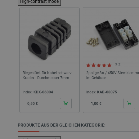
High-contrast mode
Unbedingt erforderliche Coo
die unbedingt erforderliche
Name
VISITOR_PRIVACY_METAD
5 (2)
Biegestück für Kabel schwarz
2polige 8A / 450V Steckklemm
Kradex - Durchmesser 7mm
im Gehäuse
critAccountId
Index:
KDX-06004
Index:
KAB-08075
Cena
Cena
0,50 €
1,00 €
PrestaShop-[abcdef0123456
LaVisitorId_Ym90bGFuZC5
PRODUKTE AUS DER GLEICHEN KATEGORIE:
critData