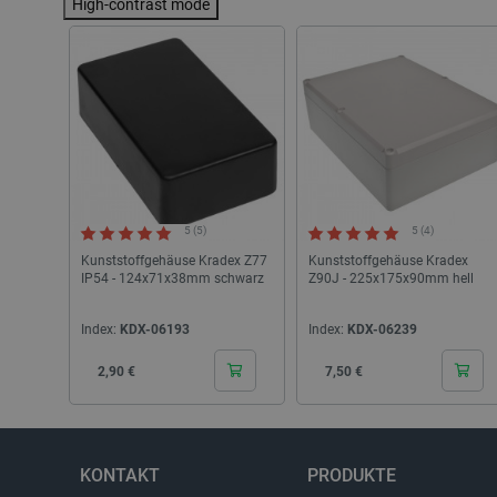
High-contrast mode
_lb
CookieScriptConsent
isListDisplay
5 (5)
5 (4)
Kunststoffgehäuse Kradex Z77
Kunststoffgehäuse Kradex
LaSID
IP54 - 124x71x38mm schwarz
Z90J - 225x175x90mm hell
Index:
KDX-06193
Index:
KDX-06239
_smvs
Cena
Cena
2,90 €
7,50 €
critCartData
PHPSESSID
KONTAKT
PRODUKTE