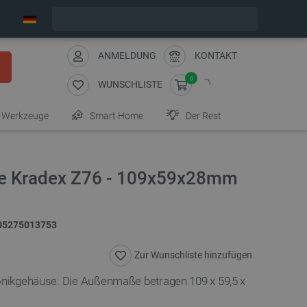
Wir verschicken am Montag
ANMELDUNG
KONTAKT
0
WUNSCHLISTE
Werkzeuge
Smart Home
Der Rest
se Kradex Z76 - 109x59x28mm
05275013753
Zur Wunschliste hinzufügen
ronikgehäuse. Die Außenmaße betragen 109 x 59,5 x