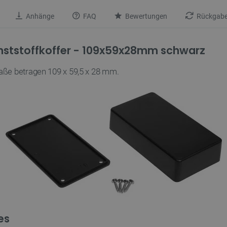
Anhänge
FAQ
Bewertungen
Rückgabe
nststoffkoffer - 109x59x28mm schwarz
aße betragen 109 x 59,5 x 28 mm.
es