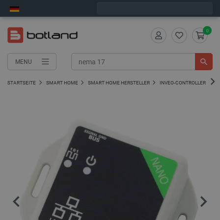
Bestelle in:
9
:
27
:
06
, und wir versenden heute!
0
MENU
STARTSEITE
SMART HOME
SMART HOME HERSTELLER
INVEO-CONTROLLER