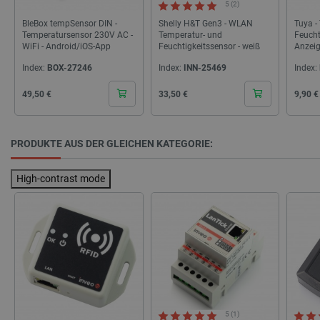
5 (2)
BleBox tempSensor DIN -
Shelly H&T Gen3 - WLAN
Tuya -
Temperatursensor 230V AC -
Temperatur- und
Feucht
WiFi - Android/iOS-App
Feuchtigkeitssensor - weiß
Anzeig
isListDisplay
botland.de
ZTHS
Index:
BOX-27246
Index:
INN-25469
Index:
Cena
Cena
Cena
49,50 €
33,50 €
9,90 €
LaSID
Quality Unit
LLC
botland.de
PRODUKTE AUS DER GLEICHEN KATEGORIE:
High-contrast mode
_smvs
.botland.de
59
49
critCartData
botland.de
9
50
5 (1)