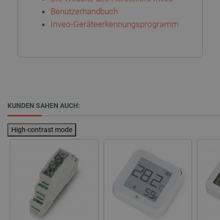
Benutzerhandbuch
critData
botland.de
9
Inveo-Geräteerkennungsprogramm
46
_lb
.botland.de
KUNDEN SAHEN AUCH:
High-contrast mode
CookieScriptConsent
CookieScript
2 
botland.de