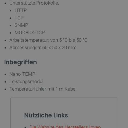
Unterstützte Protokolle:
HTTP
TCP
SNMP
MODBUS-TCP
Arbeitstemperatur: von 5 °C bis 50 °C
Abmessungen: 66 x 50 x 20 mm
critAccountId
botland.de
9
41
Inbegriffen
Datenschutzerklärung von Google
Nano-TEMP
Leistungsmodul
Temperaturfühler mit 1 m Kabel
PrestaShop-[abcdef0123456789]{32}
.botland.de
2 
Nützliche Links
LaVisitorId_Ym90bGFuZC5sYWRlc2suY29tLw
.botland.de
Die Website des Herstellers Inveo