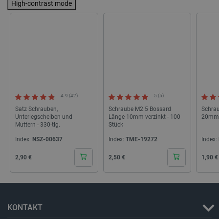
High-contrast mode
_lb
.botland.de
4.9 (42)
5 (5)
Satz Schrauben,
Schraube M2.5 Bossard
Schra
CookieScriptConsent
CookieScript
2 
Unterlegscheiben und
Länge 10mm verzinkt - 100
20mm 
botland.de
Muttern - 330-tlg.
Stück
Index:
NSZ-00637
Index:
TME-19272
Index:
Cena
Cena
Cena
2,90 €
2,50 €
1,90 €
isListDisplay
botland.de
KONTAKT