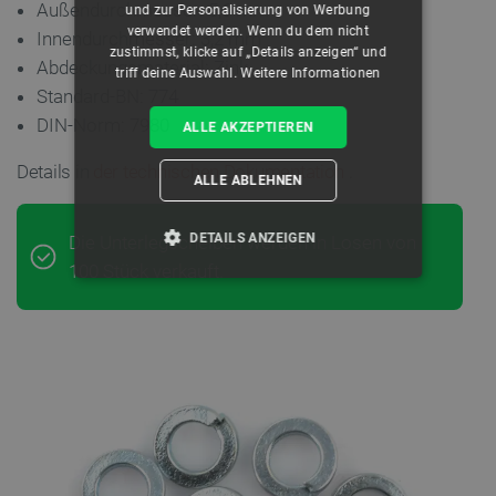
Außendurchmesser: 5,6 mm
und zur Personalisierung von Werbung
verwendet werden. Wenn du dem nicht
Innendurchmesser: 3,2 mm
zustimmst, klicke auf „Details anzeigen“ und
Abdeckungsmaterial: Zink
triff deine Auswahl.
Weitere Informationen
Standard-BN: 774
DIN-Norm: 7980
ALLE AKZEPTIEREN
Details in
der technischen Dokumentation
.
ALLE ABLEHNEN
DETAILS ANZEIGEN
Die Unterlegscheiben werden in Losen von
100 Stück verkauft.
UNBEDINGT ERFORDERLICH
PERFORMANCE
TARGETING
FUNKTIONALITÄT