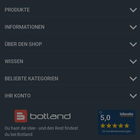
LaSID
Quality Unit
PRODUKTE
LLC
botland.de
INFORMATIONEN
_smvs
.botland.de
59
49
ÜBER DEN SHOP
WISSEN
critCartData
botland.de
9
50
BELIEBTE KATEGORIEN
IHR KONTO
PHPSESSID
PHP.net
botland.de
Du hast die Idee - und den Rest findest
du bei Botland