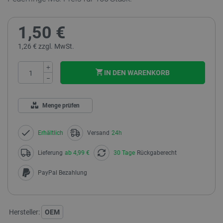
1,50 €
1,26 € zzgl. MwSt.
+
IN DEN WARENKORB
−
Menge prüfen
Erhältlich
Versand
24h
Lieferung
ab 4,99 €
30 Tage
Rückgaberecht
PayPal Bezahlung
Hersteller:
OEM