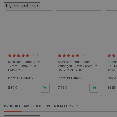
High-contrast mode
critAccountId
botland.de
9
41
Datenschutzerklärung von Google
5 (1)
5 (1)
PrestaShop-[abcdef0123456789]{32}
.botland.de
2 
Sechskant-Radadapter -
Sechskant-Radadapter -
Alumin
12mm / 6mm - 2 Stk. -
verlängert 12mm / 6mm - 2
37D-Mo
Pololu 2686
Stk. - Pololu 2687
1084
LaVisitorId_Ym90bGFuZC5sYWRlc2suY29tLw
.botland.de
Index:
PLL-06092
Index:
PLL-06093
Index:
Cena
Cena
Cena
5,90 €
7,50 €
10,50 
critData
botland.de
9
46
PRODUKTE AUS DER GLEICHEN KATEGORIE: