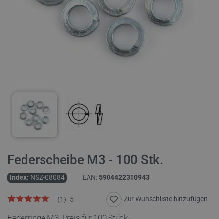
Federscheibe M3 - 100 Stk.
Index:
NSZ-08084
EAN:
5904422310943
Zur Wunschliste hinzufügen
(
1
)
5
Federringe M3. Preis für 100 Stück.