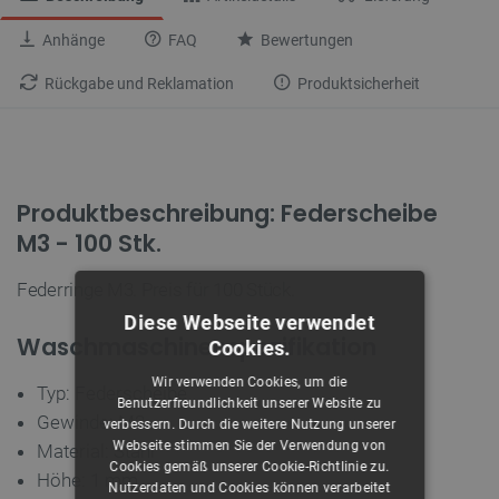
Anhänge
FAQ
Bewertungen
Rückgabe und Reklamation
Produktsicherheit
Produktbeschreibung: Federscheibe
M3 - 100 Stk.
Federringe M3. Preis für 100 Stück.
Diese Webseite verwendet
Waschmaschinenspezifikation
Cookies.
Wir verwenden Cookies, um die
Typ: Federscheibe
Benutzerfreundlichkeit unserer Website zu
Gewinde: M3
verbessern. Durch die weitere Nutzung unserer
Webseite stimmen Sie der Verwendung von
Material: Stahl
Cookies gemäß unserer Cookie-Richtlinie zu.
Höhe: 1 mm
Nutzerdaten und Cookies können verarbeitet