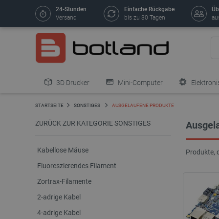
24-Stunden
Einfache Rückgabe
Üb
Versand
bis zu 30 Tagen
au
3D Drucker
Mini-Computer
Elektroni
STARTSEITE
SONSTIGES
AUSGELAUFENE PRODUKTE
ZURÜCK ZUR KATEGORIE SONSTIGES
Ausgel
Kabellose Mäuse
Produkte, 
Fluoreszierendes Filament
Zortrax-Filamente
2-adrige Kabel
4-adrige Kabel