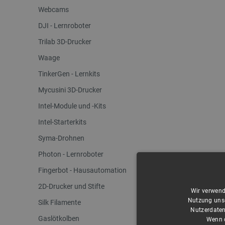
Webcams
DJI - Lernroboter
Trilab 3D-Drucker
Waage
TinkerGen - Lernkits
Mycusini 3D-Drucker
Intel-Module und -Kits
Intel-Starterkits
Syma-Drohnen
Photon - Lernroboter
Fingerbot - Hausautomation
2D-Drucker und Stifte
Wir verwend
Nutzung unse
Silk Filamente
Nutzerdaten
Gaslötkolben
Wenn d