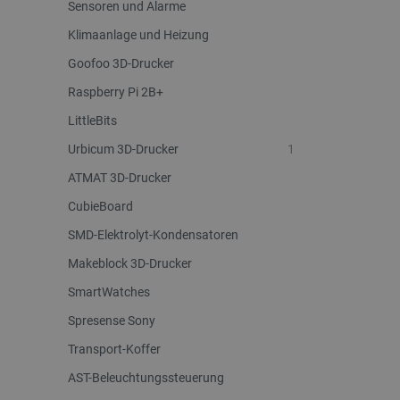
Sensoren und Alarme
LaSID
Klimaanlage und Heizung
_smvs
Goofoo 3D-Drucker
Raspberry Pi 2B+
critCartData
LittleBits
Urbicum 3D-Drucker
1
PHPSESSID
ATMAT 3D-Drucker
CubieBoard
SMD-Elektrolyt-Kondensatoren
Makeblock 3D-Drucker
_lb_ccc
SmartWatches
Spresense Sony
Transport-Koffer
Storage declaration
AST-Beleuchtungssteuerung
Name