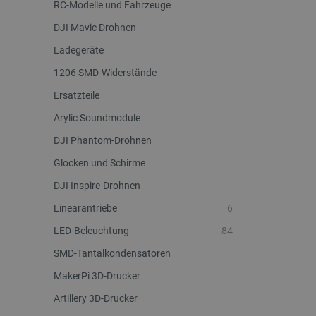
RC-Modelle und Fahrzeuge
critAccountId
DJI Mavic Drohnen
Ladegeräte
1206 SMD-Widerstände
PrestaShop-[abcdef0123456
Ersatzteile
LaVisitorId_Ym90bGFuZC5
Arylic Soundmodule
critData
DJI Phantom-Drohnen
Glocken und Schirme
_lb
DJI Inspire-Drohnen
Linearantriebe
6
LED-Beleuchtung
84
CookieScriptConsent
SMD-Tantalkondensatoren
MakerPi 3D-Drucker
isListDisplay
Artillery 3D-Drucker