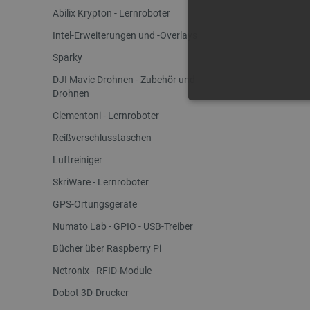
Abilix Krypton - Lernroboter
Intel-Erweiterungen und -Overlays
Sparky
DJI Mavic Drohnen - Zubehör und
Drohnen
UNBEDING
Clementoni - Lernroboter
Reißverschlusstaschen
Luftreiniger
SkriWare - Lernroboter
Unbedingt erforderliche Coo
GPS-Ortungsgeräte
die unbedingt erforderliche
Numato Lab - GPIO - USB-Treiber
Name
Bücher über Raspberry Pi
VISITOR_PRIVACY_METAD
Netronix - RFID-Module
Dobot 3D-Drucker