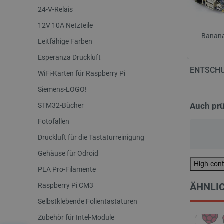
24-V-Relais
12V 10A Netzteile
Banana
Leitfähige Farben
Esperanza Druckluft
ENTSCHU
WiFi-Karten für Raspberry Pi
Siemens-LOGO!
Auch pr
STM32-Bücher
Fotofallen
Druckluft für die Tastaturreinigung
Gehäuse für Odroid
High-con
PLA Pro-Filamente
ÄHNLIC
Raspberry Pi CM3
Selbstklebende Folientastaturen
Zubehör für Intel-Module