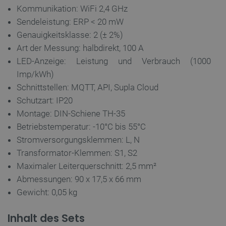
Kommunikation: WiFi 2,4 GHz
Sendeleistung: ERP < 20 mW
Genauigkeitsklasse: 2 (± 2%)
CookieScriptConsent
CookieScript
2
botland.de
Art der Messung: halbdirekt, 100 A
LED-Anzeige: Leistung und Verbrauch (1000
Imp/kWh)
Schnittstellen: MQTT, API, Supla Cloud
Schutzart: IP20
Montage: DIN-Schiene TH-35
isListDisplay
botland.de
Betriebstemperatur: -10°C bis 55°C
Stromversorgungsklemmen: L, N
Transformator-Klemmen: S1, S2
LaSID
Quality Unit
Maximaler Leiterquerschnitt: 2,5 mm²
LLC
botland.de
Abmessungen: 90 x 17,5 x 66 mm
Gewicht: 0,05 kg
_smvs
.botland.de
5
Inhalt des Sets
49