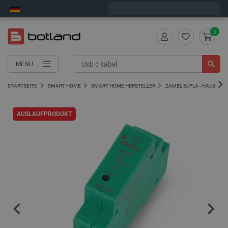
Wir verschicken am Montag
0
MENU
STARTSEITE
SMART HOME
SMART HOME HERSTELLER
ZAMEL SUPLA - HAUSAUT
AUSLAUFPRODUKT