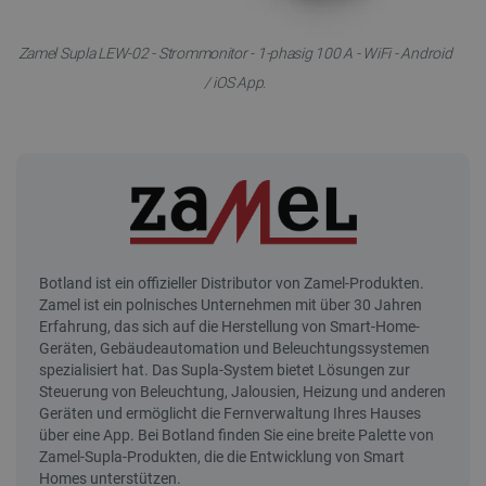
Zamel Supla LEW-02 - Strommonitor - 1-phasig 100 A - WiFi - Android
/ iOS App.