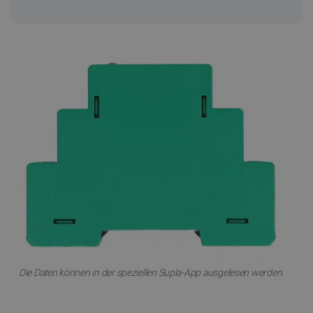
Die Daten können in der speziellen Supla-App ausgelesen werden.