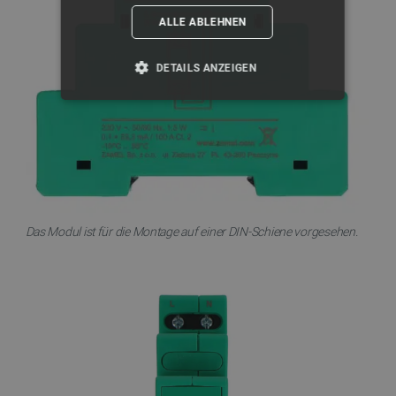
ALLE ABLEHNEN
DETAILS ANZEIGEN
UNBEDINGT ERFORDERLICH
PERFORMANCE
TARGETING
Das Modul ist für die Montage auf einer DIN-Schiene vorgesehen.
FUNKTIONALITÄT
Unbedingt erforderlich
Performance
Targeting
Funktionalität
Unbedingt erforderliche Cookies ermöglichen
wesentliche Kernfunktionen der Website wie die