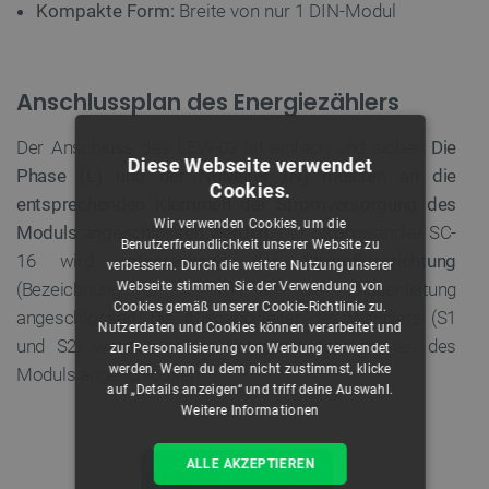
Kompakte Form:
Breite von nur 1 DIN-Modul
Anschlussplan des Energiezählers
Der Anschluss des LEW-02 ist einfach und sicher.
Die
Diese Webseite verwendet
Phase (L) und der Nullleiter (N) müssen an die
Cookies.
entsprechenden Klemmen der Stromversorgung des
Wir verwenden Cookies, um die
Moduls angeschlossen werden
. Der Stromwandler SC-
Benutzerfreundlichkeit unserer Website zu
16 wird
entsprechend der Stromflussrichtung
verbessern. Durch die weitere Nutzung unserer
Webseite stimmen Sie der Verwendung von
(Bezeichnung L → K) an die Phasenleitung
Cookies gemäß unserer Cookie-Richtlinie zu.
angeschlossen. Die Ausgangsleiter des Wandlers (S1
Nutzerdaten und Cookies können verarbeitet und
und S2) werden an die unteren Messklemmen des
zur Personalisierung von Werbung verwendet
werden. Wenn du dem nicht zustimmst, klicke
Moduls angeschlossen.
auf „Details anzeigen“ und triff deine Auswahl.
Weitere Informationen
ALLE AKZEPTIEREN