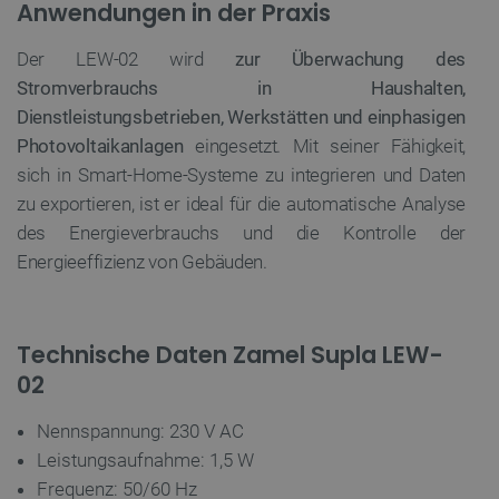
Anwendungen in der Praxis
Der LEW-02 wird
zur Überwachung des
PrestaShop-[abcdef0123456789]{32}
.botland.de
2
Stromverbrauchs in Haushalten,
Dienstleistungsbetrieben, Werkstätten und einphasigen
Photovoltaikanlagen
eingesetzt. Mit seiner Fähigkeit,
LaVisitorId_Ym90bGFuZC5sYWRlc2suY29tLw
.botland.de
sich in Smart-Home-Systeme zu integrieren und Daten
zu exportieren, ist er ideal für die automatische Analyse
critData
botland.de
9
des Energieverbrauchs und die Kontrolle der
46
Energieeffizienz von Gebäuden.
Technische Daten Zamel Supla LEW-
02
_lb
.botland.de
Nennspannung: 230 V AC
Leistungsaufnahme: 1,5 W
Frequenz: 50/60 Hz