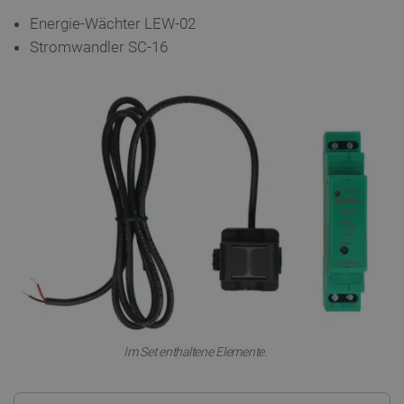
Energie-Wächter LEW-02
Stromwandler SC-16
critCartData
botland.de
9
50
PHPSESSID
PHP.net
botland.de
Im Set enthaltene Elemente.