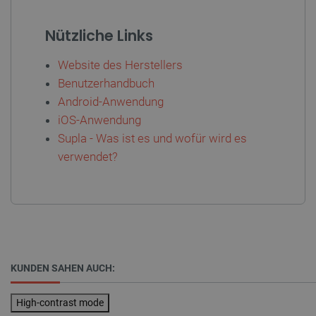
_lb_ccc
.botland.de
Nützliche Links
Website des Herstellers
Benutzerhandbuch
Android-Anwendung
iOS-Anwendung
Supla - Was ist es und wofür wird es
Storage declaration
verwendet?
Name
Storage type
_uetvid
Lokaler Speicher
lastExternalReferrer
Lokaler Speicher
__ps_checkoutPayPalSdkInstance_storage__
Lokaler Speicher
lastExternalReferrerTime
Lokaler Speicher
KUNDEN SAHEN AUCH:
_uetsid_exp
Lokaler Speicher
_gcl_ls
Lokaler Speicher
High-contrast mode