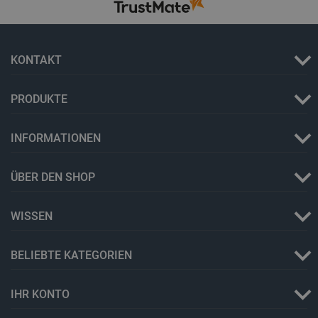
critCartData
botland.de
9
50
KONTAKT
PRODUKTE
PHPSESSID
PHP.net
botland.de
INFORMATIONEN
ÜBER DEN SHOP
WISSEN
BELIEBTE KATEGORIEN
IHR KONTO
_lb_ccc
.botland.de