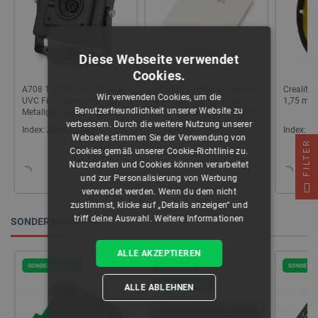
Diese Webseite verwendet
Cookies.
A708 12MPx IMX708 USB
IP67 LoRaWAN Temperatur-
Creality
Wir verwenden Cookies, um die
UVC Fixfokus-Kamera mit
und Feuchtigkeitssensor -
1,75 mm 
Benutzerfreundlichkeit unserer Website zu
Metallgehäuse - ArduCam
Milesight EM320-TH-868M
B03041
verbessern. Durch die weitere Nutzung unserer
Index:
ACM-28742
Index:
EMK-29221
Index:
CR
Webseite stimmen Sie der Verwendung von
FILTER
Cookies gemäß unserer Cookie-Richtlinie zu.
Nutzerdaten und Cookies können verarbeitet
und zur Personalisierung von Werbung
verwendet werden. Wenn du dem nicht
zustimmst, klicke auf „Details anzeigen“ und
triff deine Auswahl.
Weitere Informationen
SONDERANGEBOTE
ALLE AKZEPTIEREN
SONDERANGEBOT
AUSVERKAUF
SONDERA
SONDERANGEBOT
ALLE ABLEHNEN