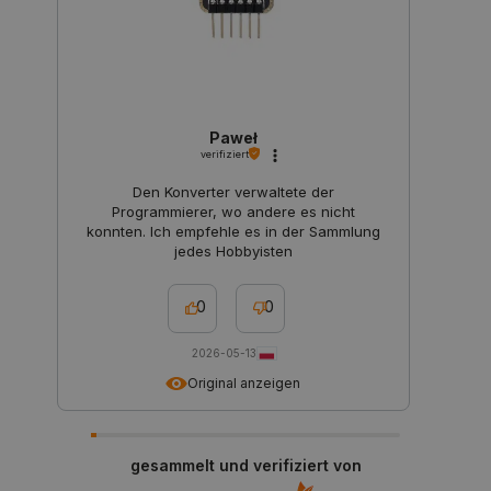
CookieScriptConsent
CookieScript
2 
botland.de
Paweł
verifiziert
Den Konverter verwaltete der
isListDisplay
botland.de
Programmierer, wo andere es nicht
konnten. Ich empfehle es in der Sammlung
jedes Hobbyisten
LaSID
Quality Unit
0
0
LLC
botland.de
2026-05-13
Original anzeigen
_smvs
.botland.de
59
49
gesammelt und verifiziert von