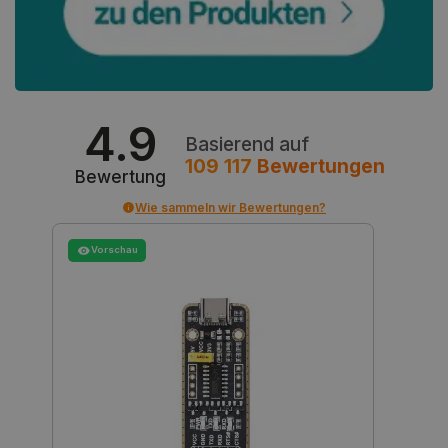
PrestaShop-[abcdef0123456789]{32}
.botland.de
2 
LaVisitorId_Ym90bGFuZC5sYWRlc2suY29tLw
.botland.de
4.9
Basierend auf
critData
botland.de
9
109 117
Bewertungen
46
Bewertung
Wie sammeln wir Bewertungen?
Vorschau
_lb
.botland.de