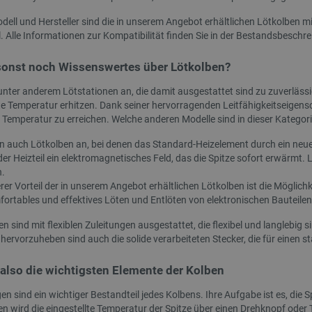
Stück.
1,75 mm 1 kg - Aqua Dream
dell und Hersteller sind die in unserem Angebot erhältlichen Lötkolben m
 Alle Informationen zur Kompatibilität finden Sie in der Bestandsbeschr
ndex:
JUS-24606
Index:
AUP-28493
sonst noch Wissenswertes über Lötkolben?
unter anderem Lötstationen an, die damit ausgestattet sind zu zuverlässi
 Temperatur erhitzen. Dank seiner hervorragenden Leitfähigkeitseigensch
 Temperatur zu erreichen. Welche anderen Modelle sind in dieser Kategori
en auch Lötkolben an, bei denen das Standard-Heizelement durch ein ne
der Heizteil ein elektromagnetisches Feld, das die Spitze sofort erwärmt
n.
rer Vorteil der in unserem Angebot erhältlichen Lötkolben ist die Möglichk
fortables und effektives Löten und Entlöten von elektronischen Bauteilen
SONDERANGEBOT
en sind mit flexiblen Zuleitungen ausgestattet, die flexibel und langlebig
ervorzuheben sind auch die solide verarbeiteten Stecker, die für einen st
 also die wichtigsten Elemente der Kolben
n sind ein wichtiger Bestandteil jedes Kolbens. Ihre Aufgabe ist es, die 
en wird die eingestellte Temperatur der Spitze über einen Drehknopf oder