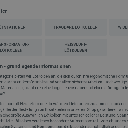
üfen
ÖTSTATIONEN
TRAGBARE LÖTKOLBEN
WIDE
ANSFORMATOR-
HEISSLUFT-L
LÖTKOLBEN
ÖTKOLBEN
NEU
n - grundlegende Informationen
ategorie bieten wir Lötkolben an, die sich durch ihre ergonomische Form 
n garantiert komfortables und vor allem sicheres Arbeiten. Hochwertige 
r Materialien, garantieren eine lange Lebensdauer und einen störungsfrei
us?
iten nur mit Herstellern oder bewährten Lieferanten zusammen, dank dene
ig? Bei der Bestellung von Ersatzteilen in unserem Shop garantieren wir vo
en eine große Auswahl an Lötkolben mit unterschiedlicher Leistung, Span
hützte Lötkolben verdienen besondere Aufmerksamkeit. Vorrichtungen di
 und 5mm LEDs - justPi - 100
AURAPOL PLA Halbtransparentes Filament
ischen Systemen und Komponenten, die besonders empfindlich gegen elek