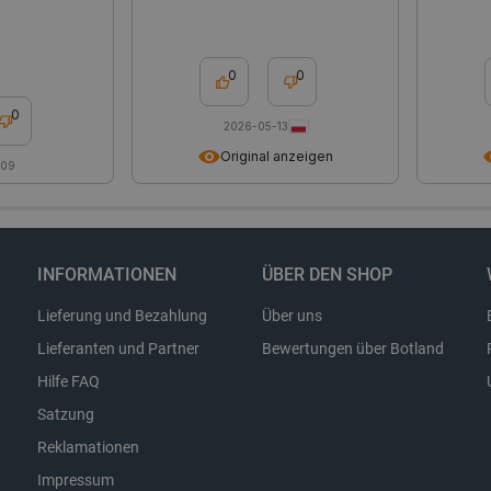
49 Sekunden
Seitenanforderungen zu verwalten.
botland.de
9 Minuten
Dieses Cookie wird verwendet, um s
50 Sekunden
der Inhalt des Einkaufswagens nich
durch verschiedene Seiten des Shop
0
0
den Shop verlässt und später zurüc
PHP.net
Sitzung
Cookie, das von Anwendungen generi
0
2026-05-13
botland.de
Sprache basieren. Dies ist eine al
Verwalten von Benutzersitzungsvari
Original anzeigen
Normalerweise handelt es sich um ei
-09
Zahl. Die Art und Weise, wie sie ver
Site spezifisch sein. Ein gutes Beisp
Beibehaltung des Anmeldestatus fü
den Seiten.
.botland.de
1 Jahr
Dieses Cookie dient dazu, die Einwil
Verwendung von Cookies auf der We
INFORMATIONEN
ÜBER DEN SHOP
Einhaltung gesetzlicher Anforderun
eine Einwilligung für bestimmte Ka
erhalten.
Lieferung und Bezahlung
Über uns
Lieferanten und Partner
Bewertungen über Botland
Hilfe FAQ
Storage type
Satzung
Lokaler Speicher
Reklamationen
Lokaler Speicher
Impressum
stance_storage__
Lokaler Speicher