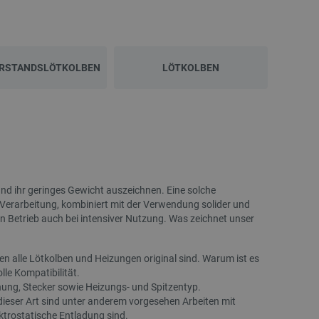
RSTANDSLÖTKOLBEN
LÖTKOLBEN
NEU
NEU
und ihr geringes Gewicht auszeichnen. Eine solche
Verarbeitung, kombiniert mit der Verwendung solider und
en Betrieb auch bei intensiver Nutzung. Was zeichnet unser
n alle Lötkolben und Heizungen original sind. Warum ist es
lle Kompatibilität.
nung, Stecker sowie Heizungs- und Spitzentyp.
eser Art sind unter anderem vorgesehen Arbeiten mit
AURAPOL PLA-Filament 1,75 mm 1 kg –
Druckkopf-Kit für Elego
trostatische Entladung sind.