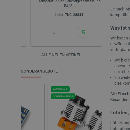
k U216
Temperatur- und Feuchtigkeitsmessung -
RJ12 -...
Je nach Mo
kompatibel.
Index:
TNC-28844
I
Was ist 
Wir bieten 
gewünschte
verfügbare
ALLE NEUEN ARTIKEL
Wir biet
erzeugt 
SONDERANGEBOTE
erreiche
Ein weite
dies kom
AUSVERKAUF
SONDERANGEBOT
Alle Flasch
SONDERANGEBOT
Besonders h
Lötöfen,
Lötheizunge
Lötstation