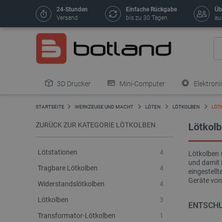
24-Stunden
Einfache Rückgabe
Üb
Versand
bis zu 30 Tagen
au
3D Drucker
Mini-Computer
Elektroni
STARTSEITE
WERKZEUGE UND MACHT
LÖTEN
LÖTKOLBEN
LÖT
ZURÜCK ZUR KATEGORIE LÖTKOLBEN
Lötkol
Lötstationen
4
Lötkolben 
und damit i
Tragbare Lötkolben
4
eingestellt
Geräte von
Widerstandslötkolben
4
Lötkolben
3
ENTSCHU
Transformator-Lötkolben
1