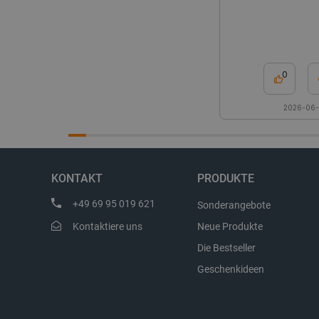
critCartData
PHPSESSID
0
2026-06
_lb_ccc
KONTAKT
PRODUKTE
+49 69 95 019 621
Sonderangebote
Kontaktiere uns
Neue Produkte
Storage declaration
Die Bestseller
Name
Geschenkideen
_uetvid
lastExternalReferrer
__ps_checkoutPayPalSdkIn