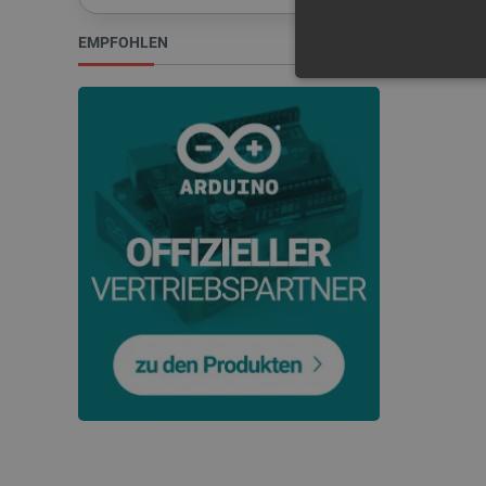
EMPFOHLEN
UNBEDING
Unbedingt erforderliche Coo
die unbedingt erforderliche
Name
VISITOR_PRIVACY_METAD
critAccountId