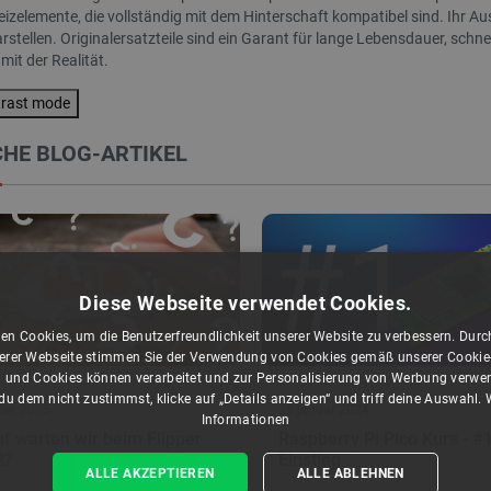
eizelemente, die vollständig mit dem Hinterschaft kompatibel sind. Ihr A
rstellen. Originalersatzteile sind ein Garant für lange Lebensdauer, sc
it der Realität.
trast mode
pberry Pi 500+ - US 16GB RAM
Inkplate 6COLOR mit Gehäuse - E-Paper
z + offizielles Zubehör
Display 5.85'' 600x448px - ESP32 - Arduino...
HE BLOG-ARTIKEL
ndex:
RPI-27276
Index:
SOL-24773
eis 30 Tage
Niedrigster Preis 30 Tage
448,50 €
vor Rabatt:
113,50 €
Diese Webseite verwendet Cookies.
en Cookies, um die Benutzerfreundlichkeit unserer Website zu verbessern. Durch
rer Webseite stimmen Sie der Verwendung von Cookies gemäß unserer Cookie-R
 und Cookies können verarbeitet und zur Personalisierung von Werbung verwe
u dem nicht zustimmst, klicke auf „Details anzeigen“ und triff deine Auswahl.
ber 2025
25 januar 2024
Informationen
f warten wir beim Flipper
Raspberry Pi Pico Kurs - #1
2?
Einstieg
ALLE AKZEPTIEREN
ALLE ABLEHNEN