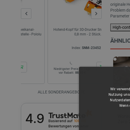
originale H
Problem da
Parameter m
High-con
kanal-
Hotend-Kopf für 3D-Drucker Snapmaker J1 -
Kit mit Ras
le - Pololu
0,8 mm - 2 Stück.
2.4GH
ÄHNLIC
Index:
SNM-23452
I
Niedrigster Preis 30 Tage
Niedrigster Pr
vor Rabatt:
88,90 €
vor Rabatt:
Wir verwend
ALLE SONDERANGEBOTE
Nutzung unse
Nutzerdaten
Wenn d
22 okto
4.9
Worau
Basierend auf
109 115
Zero 
Bewertungen
von jeher