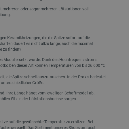
Bananenschale
3D-Druck
it mehreren oder sogar mehreren Lötstationen voll
eibung.
Index:
AUP-28481
Index:
ELG-2
gen Keramikheizungen, die die Spitze sofort auf die
aften dauert es nicht allzu lange, auch die maximal
e zu finden?
ues Modul ersetzt wurde. Dank des Hochfrequenzstroms
. Lötkolben dieser Art können Temperaturen von bis zu 600 ℃
eit, die Spitze schnell auszutauschen. In der Praxis bedeutet
 unterschiedlicher Größe.
SONDERANGEBOT
SONDERANGEBOT
 sind. Ihre Länge hängt vom jeweiligen Schaftmodell ab.
abilen Sitz in der Lötstationsbuchse sorgen.
Spitze auf die gewünschte Temperatur zu erhitzen. Bei
 Taster geregelt. Das Sortiment unseres Shops umfasst