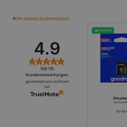
PrestaShop-[abcdef0123456
Wie sammeln wir Bewertungen?
LaVisitorId_Ym90bGFuZC5
Vorschau
critData
4.9
_lb
109 115
Kundenbewertungen
CookieScriptConsent
gesammelt und verifiziert
von
isListDisplay
Elisabe
verifiziert
LaSID
1A+1A
_smvs