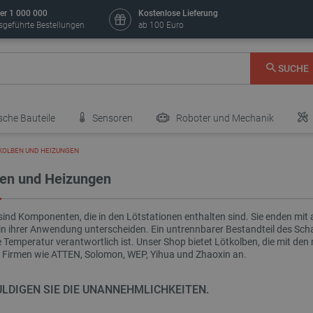
er 1 000 000
Kostenlose Lieferung
sgeführte Bestellungen
ab 100 Euro
SUCHE
sche Bauteile
Sensoren
Roboter und Mechanik
KOLBEN UND HEIZUNGEN
ben und Heizungen
sind Komponenten, die in den Lötstationen enthalten sind. Sie enden mit
n ihrer Anwendung unterscheiden. Ein untrennbarer Bestandteil des Schaft
e Temperatur verantwortlich ist. Unser Shop bietet Lötkolben, die mit de
 Firmen wie ATTEN, Solomon, WEP, Yihua und Zhaoxin an.
LDIGEN SIE DIE UNANNEHMLICHKEITEN.