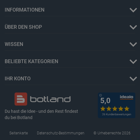
INFORMATIONEN
ÜBER DEN SHOP
PHPSESSID
PHP.net
botland.de
WISSEN
BELIEBTE KATEGORIEN
IHR KONTO
Du hast die Idee - und den Rest findest
du bei Botland
_lb_ccc
.botland.de
Seitenkarte
Datenschutz-Bestimmungen
© Urheberrechte 2026