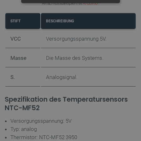
Anschlussbeispiel mit
Arduino
.
UNBEDINGT ERFORDERLICH
PERFORMANCE
STIFT
BESCHREIBUNG
TARGETING
VCC
Versorgungsspannung 5V.
FUNKTIONALITÄT
Masse
Die Masse des Systems.
S.
Analogsignal.
Unbedingt erforderlich
Performance
Targeting
Funktionalität
Spezifikation des Temperatursensors
Unbedingt erforderliche Cookies ermöglichen
wesentliche Kernfunktionen der Website wie die
NTC-MF52
Benutzeranmeldung und die Kontoverwaltung.
Ohne die unbedingt erforderlichen Cookies kann
Versorgungsspannung: 5V
die Website nicht ordnungsgemäß verwendet
werden.
Typ: analog
Anbieter
/
Thermistor:
NTC-MF52 3950
Name
Ab
Domäne