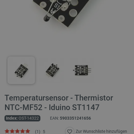
Temperatursensor - Thermistor
NTC-MF52 - Iduino ST1147
Index:
OST-14322
EAN:
5903351241656
Zur Wunschliste hinzufügen
(
1
)
5