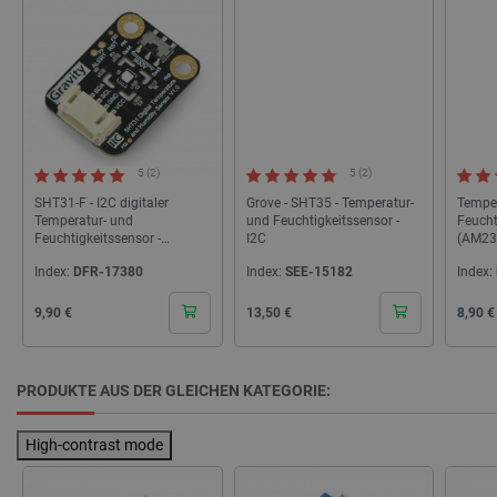
LaVisitorId_Ym90bGFuZC5sYWRlc2suY29tLw
.botland.de
critData
botland.de
9
46
5 (2)
5 (2)
SHT31-F - I2C digitaler
Grove - SHT35 - Temperatur-
Temper
Temperatur- und
und Feuchtigkeitssensor -
Feucht
Feuchtigkeitssensor -
I2C
(AM23
DFRobot SEN0334
Index:
DFR-17380
Index:
SEE-15182
Index:
_lb
.botland.de
Cena
Cena
Cena
9,90 €
13,50 €
8,90 €
PRODUKTE AUS DER GLEICHEN KATEGORIE:
High-contrast mode
CookieScriptConsent
CookieScript
2 