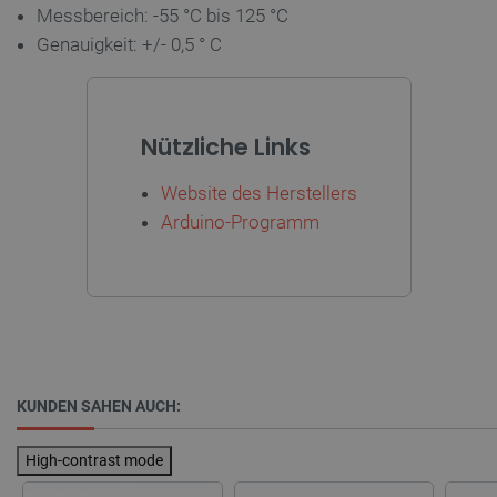
Messbereich: -55 °C bis 125 °C
VISITOR_PRIVACY_METADATA
YouTube
5 
Genauigkeit: +/- 0,5 ° C
.youtube.com
Nützliche Links
Website des Herstellers
Arduino-Programm
critAccountId
botland.de
9
41
Datenschutzerklärung von Google
KUNDEN SAHEN AUCH:
High-contrast mode
PrestaShop-[abcdef0123456789]{32}
.botland.de
2 