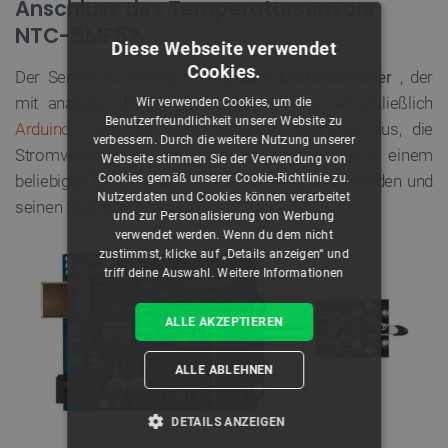
Anschluss des Temperatursensors
NTC-5MF52
Diese Webseite verwendet
Cookies.
Der Sensor funktioniert mit
jedem Mikrocontroller
, der
mit analogen Eingängen ausgestattet ist, einschließlich
Wir verwenden Cookies, um die
Benutzerfreundlichkeit unserer Website zu
Arduino
. Um die Daten zu lesen, reicht es aus, die
verbessern. Durch die weitere Nutzung unserer
Stromversorgung und den Ausgangspin mit einem
Webseite stimmen Sie der Verwendung von
Cookies gemäß unserer Cookie-Richtlinie zu.
beliebigen Eingang des Mikrocontrollers zu verbinden und
Nutzerdaten und Cookies können verarbeitet
seinen Status zu lesen.
und zur Personalisierung von Werbung
verwendet werden. Wenn du dem nicht
zustimmst, klicke auf „Details anzeigen“ und
triff deine Auswahl.
Weitere Informationen
ALLE AKZEPTIEREN
ALLE ABLEHNEN
DETAILS ANZEIGEN