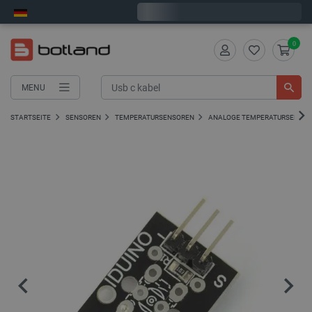
Bestelle in:
0
:
47
:
10
, und wir versenden heute!
0
MENU
STARTSEITE
SENSOREN
TEMPERATURSENSOREN
ANALOGE TEMPERATURSENSO