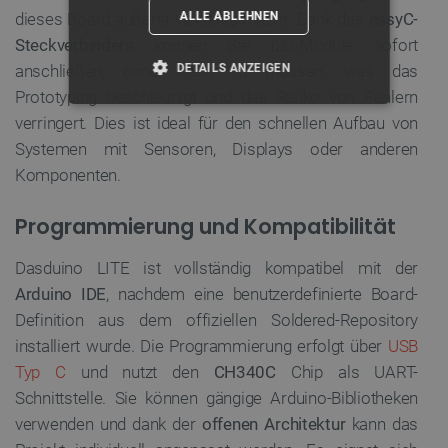
dieses Board äußerst vielseitig macht. Dank des
ALLE ABLEHNEN
easyC-
Steckverbinders
können Sie I2C-Module sofort
anschließen, ohne
DETAILS ANZEIGEN
löten zu
müssen, was das
Prototyping beschleunigt und das Risiko von Fehlern
UNBEDINGT ERFORDERLICH
verringert. Dies ist ideal für den schnellen Aufbau von
Systemen mit Sensoren, Displays oder anderen
PERFORMANCE
Komponenten.
TARGETING
Programmierung und Kompatibilität
FUNKTIONALITÄT
Dasduino LITE ist vollständig kompatibel mit der
Arduino IDE
, nachdem eine benutzerdefinierte Board-
Definition aus dem offiziellen Soldered-Repository
installiert wurde. Die Programmierung erfolgt über
USB
Unbedingt erforderlich
Performance
Typ C
und nutzt den
CH340C
Chip als UART-
Targeting
Funktionalität
Schnittstelle. Sie können gängige Arduino-Bibliotheken
Unbedingt erforderliche Cookies ermöglichen
verwenden und dank der
offenen Architektur
kann das
wesentliche Kernfunktionen der Website wie die
Benutzeranmeldung und die Kontoverwaltung. Ohne