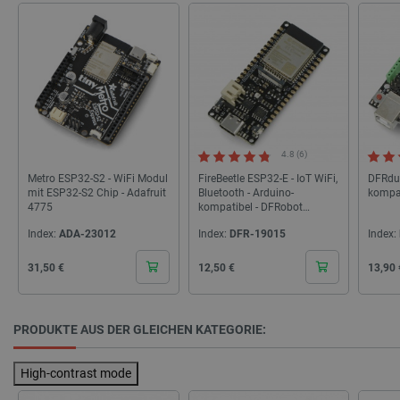
_lb_ccc
.botland.de
4.8 (6)
Metro ESP32-S2 - WiFi Modul
FireBeetle ESP32-E - IoT WiFi,
DFRdui
Storage declaration
mit ESP32-S2 Chip - Adafruit
Bluetooth - Arduino-
kompat
4775
kompatibel - DFRobot
Name
Storage type
DFR0654
Index:
ADA-23012
Index:
DFR-19015
Index:
_uetvid
Lokaler Speicher
Cena
Cena
Cena
lastExternalReferrer
Lokaler Speicher
31,50 €
12,50 €
13,90 
__ps_checkoutPayPalSdkInstance_storage__
Lokaler Speicher
lastExternalReferrerTime
Lokaler Speicher
PRODUKTE AUS DER GLEICHEN KATEGORIE:
_uetsid_exp
Lokaler Speicher
_gcl_ls
Lokaler Speicher
High-contrast mode
lbx_ac_easystorage
Sitzungsspeicher