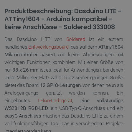
Produktbeschreibung: Dasduino LITE -
ATTiny1604 - Arduino kompatibel -
keine Anschlüsse - Soldered 333008
Das Dasduino LITE von
Soldered
ist ein extrem
handliches
Entwicklungsboard
, das auf dem
ATtiny1604
Mikrocontroller
basiert und kleine Abmessungen mit
wichtigen Funktionen kombiniert. Mit einer Größe von
nur
38 x 26 mm
ist es ideal für Anwendungen, bei denen
jeder Millimeter Platz zählt. Trotz seiner geringen Größe
bietet das Board
12 GPIO-Leitungen
, von denen neun als
Analogeingänge genutzt werden können. Ein
eingebautes
Li-Ion-Ladegerät
,
eine vollständige
WS2812B RGB-LED
, ein USB-Typ-C-Anschluss und ein
easyC-Anschluss
machen das Dasduino LITE zu einem
voll funktionsfähigen Tool, das in verschiedene Projekte
integriert werden kann.