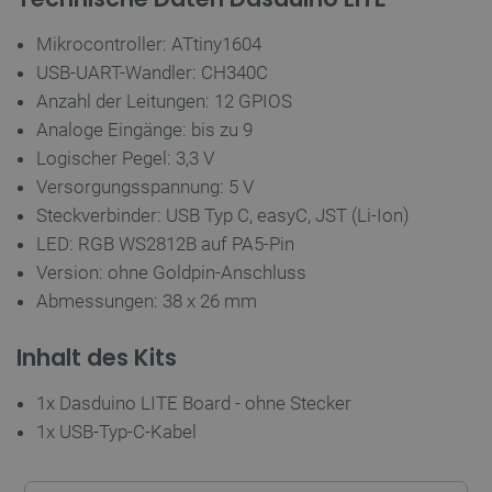
Mikrocontroller: ATtiny1604
USB-UART-Wandler: CH340C
CookieScriptConsent
CookieScript
2
botland.de
Anzahl der Leitungen: 12 GPIOS
Analoge Eingänge: bis zu 9
Logischer Pegel: 3,3 V
Versorgungsspannung: 5 V
Steckverbinder: USB Typ C, easyC, JST (Li-Ion)
LED: RGB WS2812B auf PA5-Pin
isListDisplay
botland.de
Version: ohne Goldpin-Anschluss
Abmessungen: 38 x 26 mm
LaSID
Quality Unit
Inhalt des Kits
LLC
botland.de
1x Dasduino LITE Board - ohne Stecker
1x USB-Typ-C-Kabel
_smvs
.botland.de
5
49