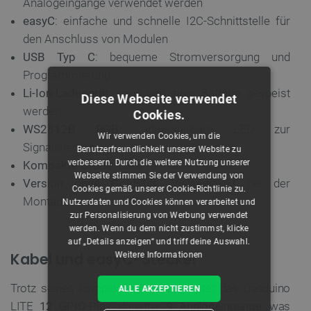
Analogeingänge verwendet werden
easyC
: einfache und schnelle I2C-Schnittstelle für
den Anschluss von Modulen
USB Typ C
: bequeme Stromversorgung und
Programmierung
Li-Ion-Ladegerät
: kann von einer Batterie gespeist
Diese Webseite verwendet
werden
Cookies.
WS2812B RGB
: adressierbare LED zur
Wir verwenden Cookies, um die
Signalisierung
Benutzerfreundlichkeit unserer Website zu
verbessern. Durch die weitere Nutzung unserer
Kompakte Größe
: ideal für kleine Projekte
Webseite stimmen Sie der Verwendung von
Version ohne Goldstift
: Vielseitigkeit bei der
Cookies gemäß unserer Cookie-Richtlinie zu.
Montage
Nutzerdaten und Cookies können verarbeitet und
zur Personalisierung von Werbung verwendet
werden. Wenn du dem nicht zustimmst, klicke
auf „Details anzeigen“ und triff deine Auswahl.
Kabel und easyC-Stecker
Weitere Informationen
Trotz seines kompakten Formats bietet das Dasduino
ALLE AKZEPTIEREN
LITE
12 GPIO-Pins
, darunter
9 Analogeingänge
, was