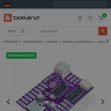
Wir verschicken am Montag
0
MENU
STARTSEITE
MINICOMPUTER
ARDUINO
ARDUINO - HAUPTMODULE
ARDUINO-K
SONDERANGEBOTE