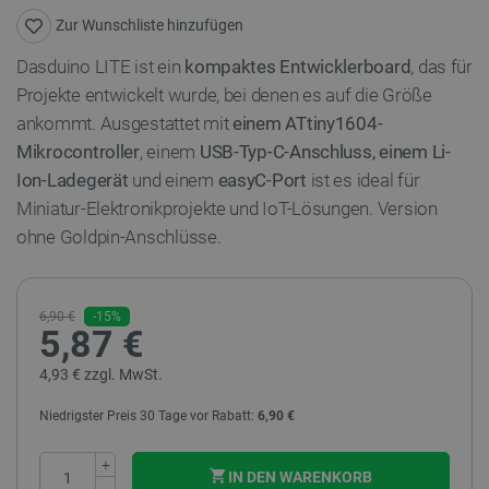
Zur Wunschliste hinzufügen
Dasduino LITE ist ein
kompaktes Entwicklerboard
, das für
Projekte entwickelt wurde, bei denen es auf die Größe
ankommt. Ausgestattet mit
einem ATtiny1604-
Mikrocontroller
, einem
USB-Typ-C-Anschluss, einem Li-
Ion-Ladegerät
und einem
easyC-Port
ist es ideal für
Miniatur-Elektronikprojekte und IoT-Lösungen. Version
ohne Goldpin-Anschlüsse.
6,90 €
-15%
5,87 €
4,93 € zzgl. MwSt.
Niedrigster Preis 30 Tage vor Rabatt:
6,90 €
+
IN DEN WARENKORB
−