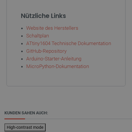
critCartData
botland.de
9
Nützliche Links
50
Website des Herstellers
Schaltplan
ATtiny1604 Technische Dokumentation
GitHub-Repository
Arduino-Starter-Anleitung
PHPSESSID
PHP.net
botland.de
MicroPython-Dokumentation
KUNDEN SAHEN AUCH:
High-contrast mode