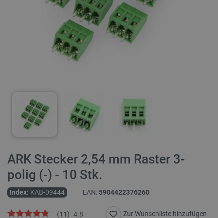
ARK Stecker 2,54 mm Raster 3-
polig (-) - 10 Stk.
Index:
KAB-09444
EAN:
5904422376260
Zur Wunschliste hinzufügen
(
11
)
4.8