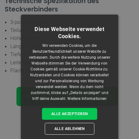
Technische Spezifikation des
Steckverbinders
3-poliger Stecker
Diese Webseite verwendet
Teilung: 2,54 mm
Cookies.
Höhe: 8,5 mm
Länge: 6,3 mm
Wir verwenden Cookies, um die
Benutzerfreundlichkeit unserer Website zu
Tiefe: 3,14 mm
verbessern. Durch die weitere Nutzung unserer
Leiterquerschnitt: max. 1,3 mm2
Webseite stimmen Sie der Verwendung von
Cookies gemäß unserer Cookie-Richtlinie zu.
Flachschraubendreher aufschrauben (-)
Nutzerdaten und Cookies können verarbeitet
und zur Personalisierung von Werbung
verwendet werden. Wenn du dem nicht
zustimmst, klicke auf „Details anzeigen“ und
Artikel werden in 10er-Bündeln verkauft.
triff deine Auswahl.
Weitere Informationen
ALLE AKZEPTIEREN
ALLE ABLEHNEN