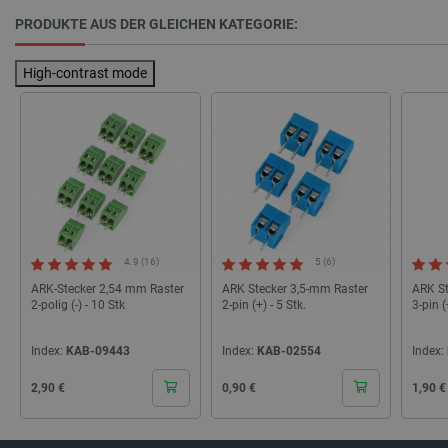
PrestaShop-[abcdef0123456789]{32}
.botland.de
2 
PRODUKTE AUS DER GLEICHEN KATEGORIE:
High-contrast mode
LaVisitorId_Ym90bGFuZC5sYWRlc2suY29tLw
.botland.de
critData
botland.de
9
46
4.9 (16)
5 (6)
ARK-Stecker 2,54 mm Raster
ARK Stecker 3,5-mm Raster
ARK St
_lb
.botland.de
2-polig (-) - 10 Stk
2-pin (+) - 5 Stk.
3-pin (
Index:
KAB-09443
Index:
KAB-02554
Index:
Cena
Cena
Cena
2,90 €
0,90 €
1,90 €