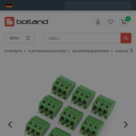
Wir verschicken am Freitag
0
MENU
STARTSEITE
ELEKTRONISCHE BAUTEILE
BAUGRUPPENELEKTRONIK
ANSCHLÜSSE