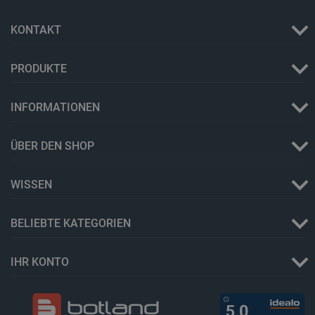
CookieScriptConsent
CookieScript
2 
KONTAKT
botland.de
PRODUKTE
INFORMATIONEN
isListDisplay
botland.de
ÜBER DEN SHOP
WISSEN
LaSID
Quality Unit
LLC
botland.de
BELIEBTE KATEGORIEN
IHR KONTO
_smvs
.botland.de
59
49