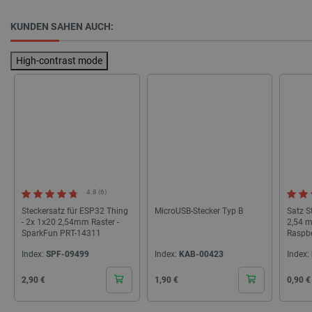
Anbieter
/
Name
Ab
KUNDEN SAHEN AUCH:
Domäne
VISITOR_PRIVACY_METADATA
YouTube
5 
.youtube.com
High-contrast mode
4.8 (6)
critAccountId
botland.de
9
Steckersatz für ESP32 Thing
MicroUSB-Stecker Typ B
Satz S
41
- 2x 1x20 2,54mm Raster -
2,54 m
SparkFun PRT-14311
Raspbe
Index:
SPF-09499
Index:
KAB-00423
Index:
Datenschutzerklärung von Google
Cena
Cena
Cena
2,90 €
1,90 €
0,90 €