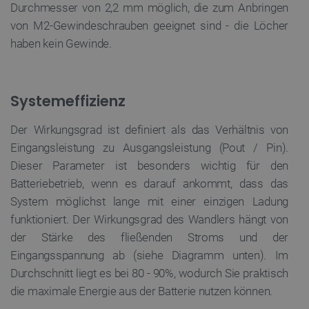
Durchmesser von 2,2 mm möglich, die zum Anbringen
Unbedingt erforderliche Cookies ermöglichen
von M2-Gewindeschrauben geeignet sind - die Löcher
wesentliche Kernfunktionen der Website wie die
Benutzeranmeldung und die Kontoverwaltung. Ohne
haben kein Gewinde.
die unbedingt erforderlichen Cookies kann die
Website nicht ordnungsgemäß verwendet werden.
Anbieter
/
Name
Ab
Domäne
Systemeffizienz
VISITOR_PRIVACY_METADATA
YouTube
5
.youtube.com
Der Wirkungsgrad ist definiert als das Verhältnis von
Eingangsleistung zu Ausgangsleistung (Pout / Pin).
Dieser Parameter ist besonders wichtig für den
Batteriebetrieb, wenn es darauf ankommt, dass das
System möglichst lange mit einer einzigen Ladung
funktioniert. Der Wirkungsgrad des Wandlers hängt von
der Stärke des fließenden Stroms und der
Eingangsspannung ab (siehe Diagramm unten). Im
critAccountId
botland.de
9
Durchschnitt liegt es bei 80 - 90%, wodurch Sie praktisch
41
die maximale Energie aus der Batterie nutzen können.