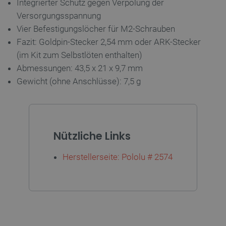
Integrierter Schutz gegen Verpolung der
Versorgungsspannung
Vier Befestigungslöcher für M2-Schrauben
Fazit: Goldpin-Stecker 2,54 mm oder ARK-Stecker
_lb_ccc
.botland.de
(im Kit zum Selbstlöten enthalten)
Abmessungen: 43,5 x 21 x 9,7 mm
Gewicht (ohne Anschlüsse): 7,5 g
Nützliche Links
Storage declaration
Name
Storage type
Herstellerseite: Pololu #
2574
_uetvid
Lokaler Speicher
lastExternalReferrer
Lokaler Speicher
__ps_checkoutPayPalSdkInstance_storage__
Lokaler Speicher
lastExternalReferrerTime
Lokaler Speicher
_uetsid_exp
Lokaler Speicher