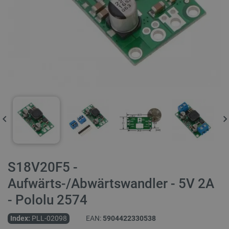
S18V20F5 -
Aufwärts-/Abwärtswandler - 5V 2A
- Pololu 2574
Index:
PLL-02098
EAN:
5904422330538