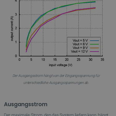
CookieScriptConsent
CookieScript
2
botland.de
isListDisplay
botland.de
Der Ausgangsstrom hängt von der Eingangsspannung für
unterschiedliche Ausgangsspannungen ab.
LaSID
Quality Unit
LLC
Ausgangsstrom
botland.de
Der maximale Strom, den das System liefern kann,
hängt