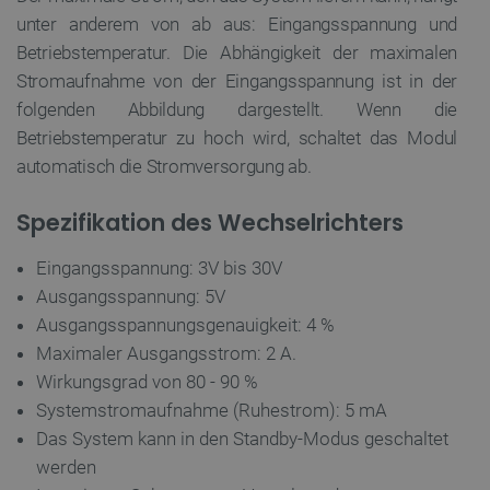
unter anderem von ab aus: Eingangsspannung und
_smvs
.botland.de
5
49
Betriebstemperatur. Die Abhängigkeit der maximalen
Stromaufnahme von der Eingangsspannung ist in der
folgenden Abbildung dargestellt. Wenn die
critCartData
botland.de
9
50
Betriebstemperatur zu hoch wird, schaltet das Modul
automatisch die Stromversorgung ab.
Spezifikation des Wechselrichters
Eingangsspannung: 3V bis 30V
PHPSESSID
PHP.net
Ausgangsspannung: 5V
botland.de
Ausgangsspannungsgenauigkeit: 4 %
Maximaler Ausgangsstrom: 2 A.
Wirkungsgrad von 80 - 90 %
Systemstromaufnahme (Ruhestrom): 5 mA
Das System kann in den Standby-Modus geschaltet
werden