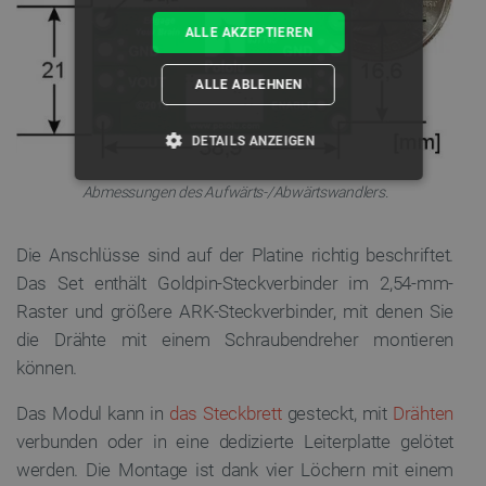
ALLE AKZEPTIEREN
ALLE ABLEHNEN
DETAILS ANZEIGEN
UNBEDINGT ERFORDERLICH
Abmessungen des Aufwärts-/Abwärtswandlers.
PERFORMANCE
Die Anschlüsse sind auf der Platine richtig beschriftet.
Das Set enthält Goldpin-Steckverbinder im 2,54-mm-
TARGETING
Raster und größere ARK-Steckverbinder, mit denen Sie
die Drähte mit einem Schraubendreher montieren
FUNKTIONALITÄT
können.
Das Modul kann in
das Steckbrett
gesteckt, mit
Drähten
verbunden oder in eine dedizierte Leiterplatte gelötet
Unbedingt erforderlich
Performance
werden. Die Montage ist dank vier Löchern mit einem
Targeting
Funktionalität