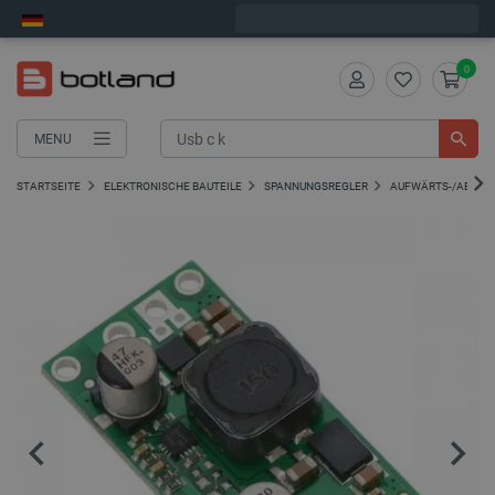
Wir verschicken am Montag
0
MENU
STARTSEITE
ELEKTRONISCHE BAUTEILE
SPANNUNGSREGLER
AUFWÄRTS-/ABWÄ