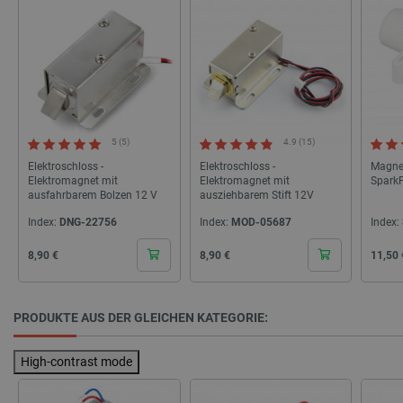
PrestaShop-[abcdef0123456789]{32}
.botland.de
2
LaVisitorId_Ym90bGFuZC5sYWRlc2suY29tLw
.botland.de
critData
botland.de
9
46
5 (5)
4.9 (15)
Elektroschloss -
Elektroschloss -
Magnetv
Elektromagnet mit
Elektromagnet mit
Spark
ausfahrbarem Bolzen 12 V
ausziehbarem Stift 12V
Index:
DNG-22756
Index:
MOD-05687
Index:
Cena
Cena
Cena
8,90 €
8,90 €
11,50 
_lb
.botland.de
PRODUKTE AUS DER GLEICHEN KATEGORIE:
High-contrast mode