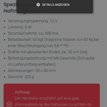
Spezifikationen des 12-V-
DETAILS ANZEIGEN
Haftmagneten
UNBEDINGT ERFORDERLICH
Versorgungsspannung: 12 V
Leistung: 6 W
PERFORMANCE
Stromaufnahme: ca. 600 mA
TARGETING
Belastbarkeit: 60 kgf (trägt eine Masse von 60 kg bei
einer Beschleunigung von 9,8
)
m/s2
FUNKTIONALITÄT
Drähte mit abisolierten Enden, ca. 30 cm lang
Befestigungsbohrung mit M6-Gewinde (Schraube
im Lieferumfang enthalten)
Abmessungen: 50 x 30 mm
Unbedingt erforderlich
Performance
Gewicht: 325 g
Targeting
Funktionalität
Unbedingt erforderliche Cookies ermöglichen
wesentliche Kernfunktionen der Website wie die
Achtung
!
Benutzeranmeldung und die Kontoverwaltung. Ohne
Der Hersteller empfiehlt, auf eine gute
die unbedingt erforderlichen Cookies kann die
Website nicht ordnungsgemäß verwendet werden.
Wärmeableitung des Gehäuses zu achten, da