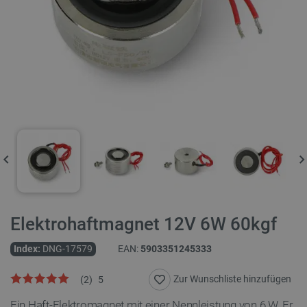
Elektrohaftmagnet 12V 6W 60kgf
Index:
DNG-17579
EAN:
5903351245333
Zur Wunschliste hinzufügen
(
2
)
5
Ein Haft-Elektromagnet mit einer Nennleistung von 6 W. Er