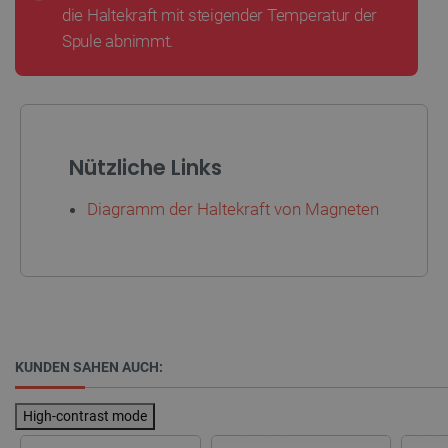
Anbieter
/
die Haltekraft mit steigender Temperatur der
Name
Ab
Domäne
Spule abnimmt.
VISITOR_PRIVACY_METADATA
YouTube
5
.youtube.com
Nützliche Links
Diagramm der Haltekraft von Magneten
critAccountId
botland.de
9
41
KUNDEN SAHEN AUCH:
Datenschutzerklärung von Google
High-contrast mode