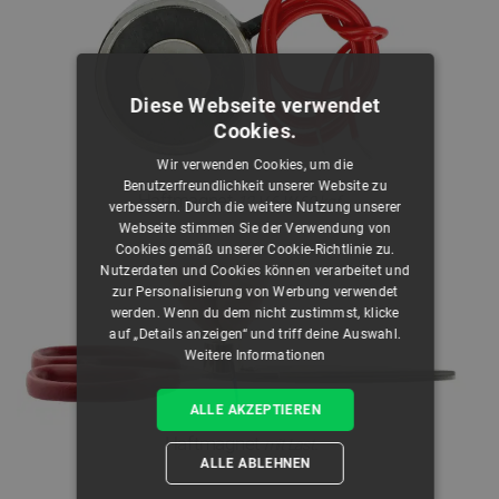
Diese Webseite verwendet
Cookies.
Wir verwenden Cookies, um die
Benutzerfreundlichkeit unserer Website zu
Haftmagnet
.
12 V 6 W 60 kgf
verbessern. Durch die weitere Nutzung unserer
Webseite stimmen Sie der Verwendung von
Cookies gemäß unserer Cookie-Richtlinie zu.
Nutzerdaten und Cookies können verarbeitet und
zur Personalisierung von Werbung verwendet
werden. Wenn du dem nicht zustimmst, klicke
auf „Details anzeigen“ und triff deine Auswahl.
Weitere Informationen
ALLE AKZEPTIEREN
Haftmagnet
.
mit Last
ALLE ABLEHNEN