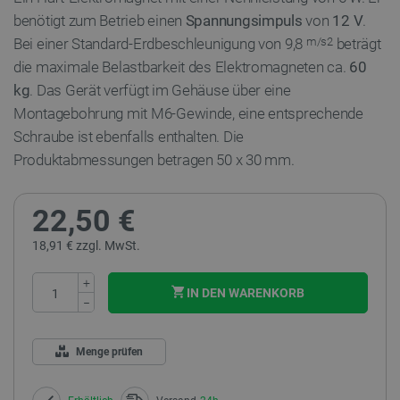
benötigt zum Betrieb einen
Spannungsimpuls
von
12 V
.
Bei einer Standard-Erdbeschleunigung von 9,8
beträgt
m/s2
die maximale Belastbarkeit des Elektromagneten ca.
60
kg
. Das Gerät verfügt im Gehäuse über eine
Montagebohrung mit M6-Gewinde, eine entsprechende
Schraube ist ebenfalls enthalten. Die
Produktabmessungen betragen 50 x 30 mm.
22,50 €
18,91 € zzgl. MwSt.
+
IN DEN WARENKORB
−
Menge prüfen