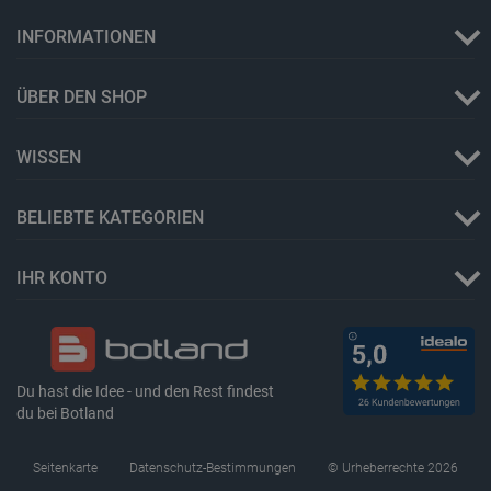
50
INFORMATIONEN
ÜBER DEN SHOP
WISSEN
PHPSESSID
PHP.net
botland.de
BELIEBTE KATEGORIEN
IHR KONTO
Du hast die Idee - und den Rest findest
du bei Botland
Seitenkarte
Datenschutz-Bestimmungen
© Urheberrechte 2026
_lb_ccc
.botland.de