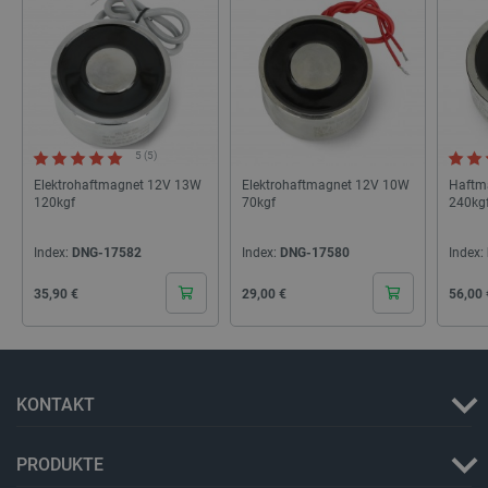
CookieScriptConsent
CookieScript
2
botland.de
5 (5)
Elektrohaftmagnet 12V 13W
Elektrohaftmagnet 12V 10W
Haftm
isListDisplay
botland.de
120kgf
70kgf
240kg
Index:
DNG-17582
Index:
DNG-17580
Index:
LaSID
Quality Unit
Cena
Cena
Cena
35,90 €
29,00 €
56,00 
LLC
botland.de
_smvs
.botland.de
5
KONTAKT
49
PRODUKTE
critCartData
botland.de
9