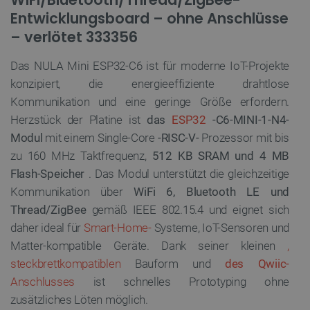
Entwicklungsboard – ohne Anschlüsse
– verlötet 333356
Das NULA Mini ESP32-C6 ist für moderne IoT-Projekte
konzipiert, die energieeffiziente drahtlose
Kommunikation und eine geringe Größe erfordern.
Herzstück der Platine ist
das
ESP32
-C6-MINI-1-N4-
Modul
mit einem Single-Core
-RISC-V-
Prozessor mit bis
zu 160 MHz Taktfrequenz,
512 KB SRAM und 4 MB
Flash-Speicher
. Das Modul unterstützt die gleichzeitige
Kommunikation über
WiFi 6, Bluetooth LE und
Thread/ZigBee
gemäß IEEE 802.15.4 und eignet sich
daher ideal für
Smart-Home-
Systeme, IoT-Sensoren und
Matter-kompatible Geräte. Dank seiner kleinen
,
steckbrettkompatiblen
Bauform und
des Qwiic-
Anschlusses
ist schnelles Prototyping ohne
zusätzliches Löten möglich.