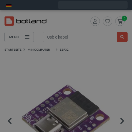
Bestelle in:
1
:
19
:
11
, und wir versenden heute!
0
MENU
STARTSEITE
MINICOMPUTER
ESP32