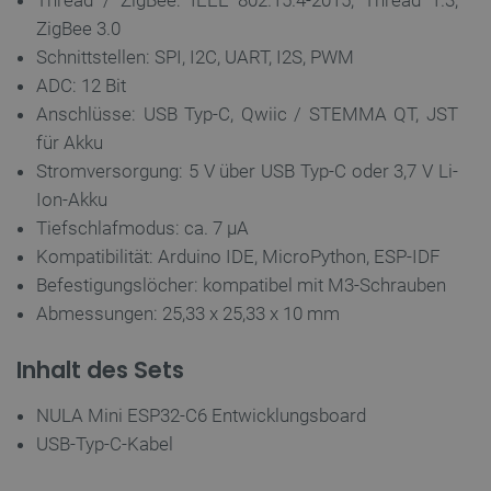
ZigBee 3.0
Schnittstellen: SPI, I2C, UART, I2S, PWM
ADC: 12 Bit
Anschlüsse: USB Typ-C, Qwiic / STEMMA QT, JST
für Akku
Stromversorgung: 5 V über USB Typ-C oder 3,7 V Li-
Ion-Akku
Tiefschlafmodus: ca. 7 µA
_lb_ccc
.botland.de
Kompatibilität: Arduino IDE, MicroPython, ESP-IDF
Befestigungslöcher: kompatibel mit M3-Schrauben
Abmessungen: 25,33 x 25,33 x 10 mm
Inhalt des Sets
NULA Mini ESP32-C6 Entwicklungsboard
Storage declaration
USB-Typ-C-Kabel
Name
Storage type