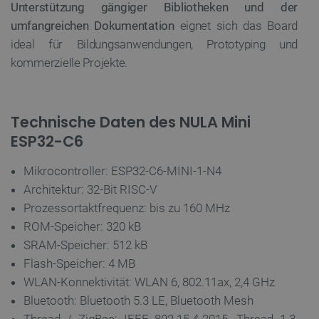
Unterstützung gängiger Bibliotheken und der
umfangreichen Dokumentation
eignet sich das Board
LaSID
Quality Unit
ideal für Bildungsanwendungen, Prototyping und
LLC
botland.de
kommerzielle Projekte.
_smvs
.botland.de
5
49
Technische Daten des NULA Mini
ESP32-C6
critCartData
botland.de
9
Mikrocontroller: ESP32-C6-MINI-1-N4
50
Architektur: 32-Bit RISC-V
Prozessortaktfrequenz: bis zu 160 MHz
ROM-Speicher: 320 kB
SRAM-Speicher: 512 kB
Flash-Speicher: 4 MB
PHPSESSID
PHP.net
WLAN-Konnektivität: WLAN 6, 802.11ax, 2,4 GHz
botland.de
Bluetooth: Bluetooth 5.3 LE, Bluetooth Mesh
Thread / ZigBee: IEEE 802.15.4-2015, Thread 1.3,