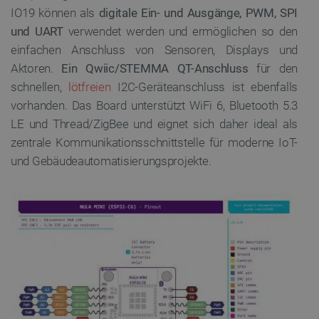
IO19 können als
digitale Ein- und Ausgänge, PWM, SPI
und UART
verwendet werden und ermöglichen so den
einfachen Anschluss von Sensoren, Displays und
Unbedingt erforderlich
Performance
Aktoren.
Ein Qwiic/STEMMA QT-Anschluss
für den
Targeting
Funktionalität
schnellen,
lötfreien
I2C-Geräteanschluss ist ebenfalls
vorhanden. Das Board unterstützt WiFi 6, Bluetooth 5.3
Unbedingt erforderliche Cookies ermöglichen
wesentliche Kernfunktionen der Website wie die
LE und Thread/ZigBee und eignet sich daher ideal als
Benutzeranmeldung und die Kontoverwaltung. Ohne
zentrale Kommunikationsschnittstelle für moderne IoT-
die unbedingt erforderlichen Cookies kann die
Website nicht ordnungsgemäß verwendet werden.
und Gebäudeautomatisierungsprojekte.
Anbieter
/
Name
Ab
Domäne
VISITOR_PRIVACY_METADATA
YouTube
5
.youtube.com