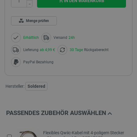
IN DEN WARENKORB
−
Menge prüfen
Erhältlich
Versand
24h
Lieferung
ab 4,99 €
30 Tage
Rückgaberecht
PayPal Bezahlung
Hersteller:
Soldered
PASSENDES ZUBEHÖR AUSWÄHLEN
Flexibles Qwiic-Kabel mit 4-poligem Stecker