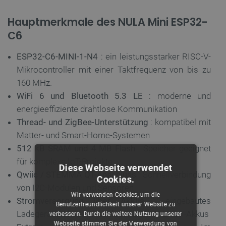
Hauptmerkmale des NULA Mini ESP32-
C6
ESP32-C6-MINI-1-N4
: ein leistungsstarker RISC-V-
Mikrocontroller mit einer Taktfrequenz von bis zu
160 MHz.
WiFi 6 und Bluetooth 5.3 LE
: moderne und
energieeffiziente drahtlose Kommunikation
Thread- und ZigBee-Unterstützung
: kompatibel mit
Matter- und Smart-Home-Systemen
512 kB SRAM und 4 MB Flash
: Speicher geeignet
für komplexe IoT-Projekte
Diese Webseite verwendet
Qwiic / STEMMA QT-Anschluss
: Schnellverbindung
Cookies.
von I2C-Modulen und Sensoren
Wir verwenden Cookies, um die
Stromversorgung über Akkus
: eingebautes
Benutzerfreundlichkeit unserer Website zu
Ladegerät und JST-Anschluss für 3,7-V-Li-Ion-Akkus
verbessern. Durch die weitere Nutzung unserer
Webseite stimmen Sie der Verwendung von