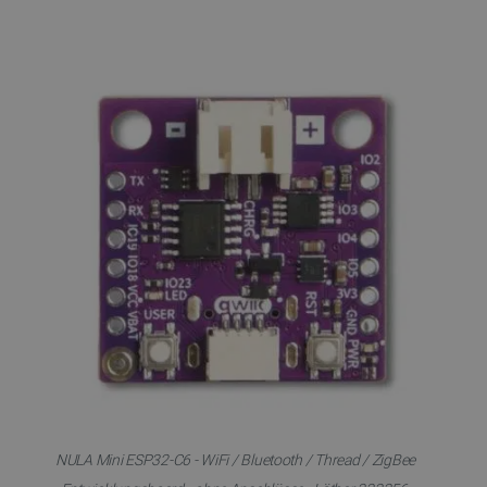
NULA Mini ESP32-C6 - WiFi / Bluetooth / Thread / ZigBee