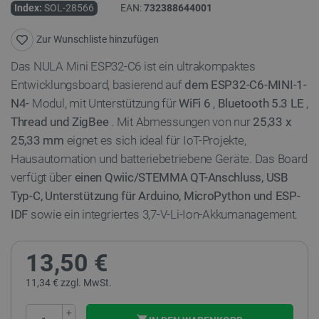
Index:
SOL-28566
EAN:
732388644001
Zur Wunschliste hinzufügen
Das NULA Mini ESP32-C6 ist ein ultrakompaktes
Entwicklungsboard, basierend auf
dem ESP32-C6-MINI-1-
N4-
Modul, mit Unterstützung für
WiFi 6
,
Bluetooth 5.3 LE
,
Thread und ZigBee
. Mit Abmessungen von nur
25,33 x
25,33 mm
eignet es sich ideal für IoT-Projekte,
Hausautomation und batteriebetriebene Geräte. Das Board
verfügt über
einen Qwiic/STEMMA QT-Anschluss, USB
Typ-C, Unterstützung für Arduino, MicroPython und ESP-
IDF
sowie ein integriertes 3,7-V-Li-Ion-Akkumanagement.
13,50 €
11,34 € zzgl. MwSt.
+