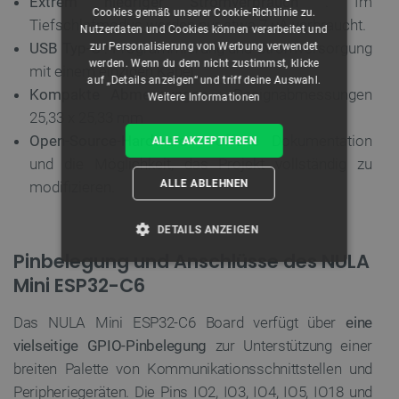
Extrem niedriger Stromverbrauch
: Im
Cookies gemäß unserer Cookie-Richtlinie zu.
Tiefschlafmodus werden nur etwa 7 µA verbraucht.
Nutzerdaten und Cookies können verarbeitet und
USB Typ-C
: Programmierung und Stromversorgung
zur Personalisierung von Werbung verwendet
werden. Wenn du dem nicht zustimmst, klicke
mit einem einzigen Kabel
auf „Details anzeigen“ und triff deine Auswahl.
Kompakte Abmessungen
: Designabmessungen
Weitere Informationen
25,33 x 25,33 mm
Open-Source-Hardware
: offene Dokumentation
ALLE AKZEPTIEREN
und die Möglichkeit, das Projekt vollständig zu
ALLE ABLEHNEN
modifizieren.
DETAILS ANZEIGEN
Pinbelegung und Anschlüsse des NULA
UNBEDINGT ERFORDERLICH
Mini ESP32-C6
PERFORMANCE
Das NULA Mini ESP32-C6 Board verfügt über
eine
vielseitige GPIO-Pinbelegung
zur Unterstützung einer
TARGETING
breiten Palette von Kommunikationsschnittstellen und
Peripheriegeräten. Die Pins IO2, IO3, IO4, IO5, IO18 und
FUNKTIONALITÄT