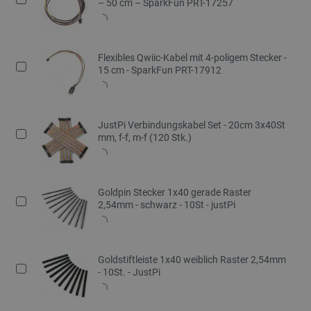
– 50 cm – SparkFun PRT-17257
Flexibles Qwiic-Kabel mit 4-poligem Stecker -
15 cm - SparkFun PRT-17912
JustPi Verbindungskabel Set - 20cm 3x40St
mm, f-f, m-f (120 Stk.)
Goldpin Stecker 1x40 gerade Raster
2,54mm - schwarz - 10St - justPi
Goldstiftleiste 1x40 weiblich Raster 2,54mm
- 10St. - JustPi