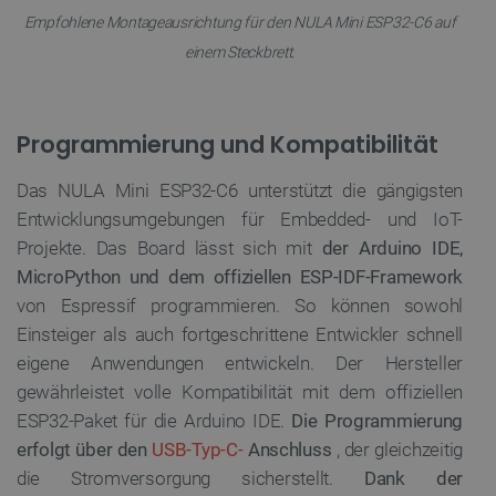
Empfohlene Montageausrichtung für den NULA Mini ESP32-C6 auf
einem Steckbrett.
_lb
.botland.de
Programmierung und Kompatibilität
Das NULA Mini ESP32-C6 unterstützt die gängigsten
Entwicklungsumgebungen für Embedded- und IoT-
Projekte. Das Board lässt sich mit
der Arduino IDE,
MicroPython und dem offiziellen ESP-IDF-Framework
CookieScriptConsent
CookieScript
2
botland.de
von Espressif programmieren. So können sowohl
Einsteiger als auch fortgeschrittene Entwickler schnell
eigene Anwendungen entwickeln. Der Hersteller
gewährleistet volle Kompatibilität mit dem offiziellen
ESP32-Paket für die Arduino IDE.
Die Programmierung
erfolgt über den
USB-Typ-C-
Anschluss
, der gleichzeitig
isListDisplay
botland.de
die Stromversorgung sicherstellt.
Dank der