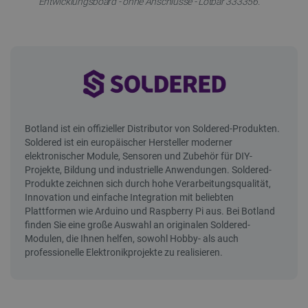
Entwicklungsboard - ohne Anschlüsse - Lötbar 333356.