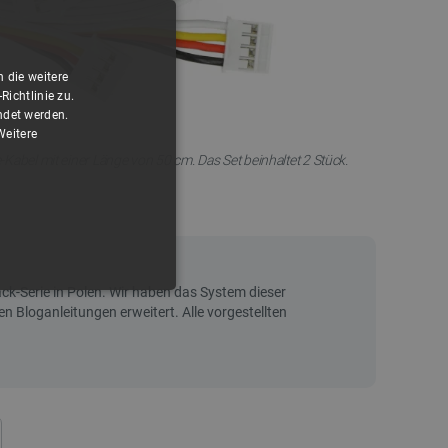
 die weitere
ichtlinie zu.
ndet werden.
Weitere
Kabel mit einer Länge von 50 cm. Das Set beinhaltet 2 Stück.
FUNKTIONALITÄT
 die Kontoverwaltung. Ohne