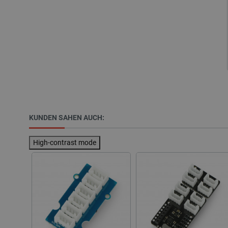
Name
VISITOR_PRIVACY_METAD
critAccountId
KUNDEN SAHEN AUCH:
PrestaShop-[abcdef0123456
High-contrast mode
LaVisitorId_Ym90bGFuZC5
critData
_lb