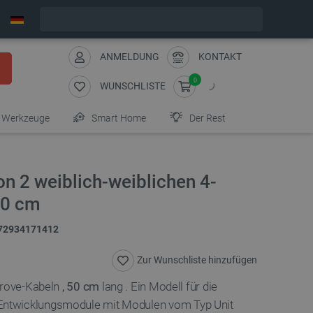
Bestelle in:
1
:
58
:
34
, und wir versenden heute!
ANMELDUNG
KONTAKT
0
WUNSCHLISTE
Werkzeuge
Smart Home
Der Rest
on 2 weiblich-weiblichen 4-
50 cm
72934171412
Zur Wunschliste hinzufügen
Grove-Kabeln
, 50 cm
lang
. Ein Modell für die
Entwicklungsmodule
mit Modulen vom Typ Unit