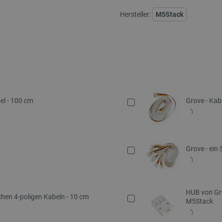
Hersteller:
M5Stack
el - 100 cm
Grove - Kabe
Grove - ein
HUB von Gro
ichen 4-poligen Kabeln - 10 cm
M5Stack