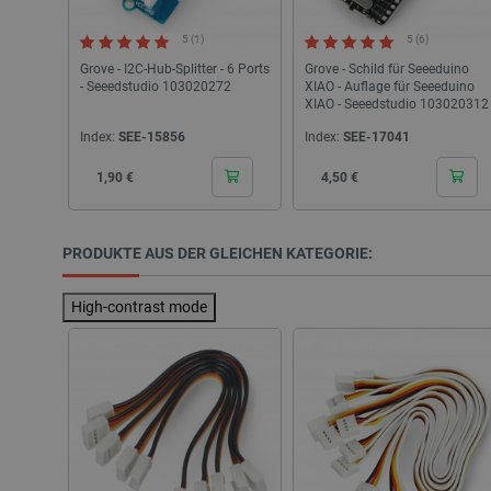
CookieScriptConsent
5 (1)
5 (6)
Grove - I2C-Hub-Splitter - 6 Ports
Grove - Schild für Seeeduino
- Seeedstudio 103020272
XIAO - Auflage für Seeeduino
XIAO - Seeedstudio 103020312
isListDisplay
Index:
SEE-15856
Index:
SEE-17041
LaSID
Cena
Cena
1,90 €
4,50 €
_smvs
PRODUKTE AUS DER GLEICHEN KATEGORIE:
critCartData
High-contrast mode
PHPSESSID