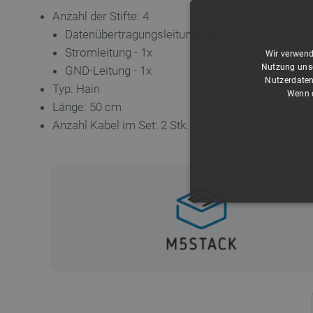
Anzahl der Stifte: 4
Datenübertragungsleitung - 2x
Stromleitung - 1x
Wir verwend
Nutzung unse
GND-Leitung - 1x
Nutzerdaten
Typ: Hain
Wenn d
Länge: 50 cm
Anzahl Kabel im Set: 2 Stk.
UNBEDING
Unbedingt erforderliche Coo
die unbedingt erforderliche