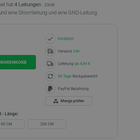
el hat
4 Leitungen
: zwei
nd eine Stromleitung und eine GND-Leitung.
Erhältlich
Versand
24h
N WARENKORB
Lieferung
ab 4,99 €
30 Tage
Rückgaberecht
PayPal Bezahlung
Menge prüfen
 - Länge:
100 CM
200 CM