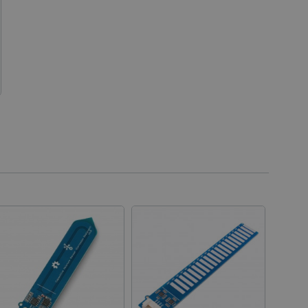
 der Einwilligungs- und
rs für ihre Interaktion mit
die Einwilligung des
e Datenschutzrichtlinien
en, dass ihre Präferenzen in
n.
 für das aktuell in der
rt. Es spielt eine
onalitäten im
ngen und Kontomanagement
es auf der PrestaShop-
ich.
ennung des Besuchers.
ritische Nutzerdaten zu
tionalität der Website zu
 Nutzererfahrung zu
ichszwecke verwendet, um
fragen in jeder
r gerichtet werden,
rerfahrung der Website