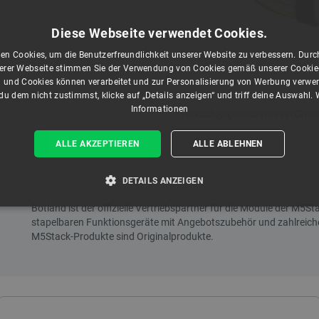
Diese Webseite verwendet Cookies.
en Cookies, um die Benutzerfreundlichkeit unserer Website zu verbessern. Durch
rer Webseite stimmen Sie der Verwendung von Cookies gemäß unserer Cookie-R
 und Cookies können verarbeitet und zur Personalisierung von Werbung verwe
u dem nicht zustimmst, klicke auf „Details anzeigen“ und triff deine Auswahl.
Informationen
Verkaufsgegenstand ist ein Grove-
ALLE AKZEPTIEREN
ALLE ABLEHNEN
DETAILS ANZEIGEN
T ERFORDERLICH
PERFORMANCE
TARGETING
Unbedingt erforderlich
Performance
Targeting
Funktionalität
kies ermöglichen wesentliche Kernfunktionen der Website wie die Benutzeranmeldung und
n Cookies kann die Website nicht ordnungsgemäß verwendet werden.