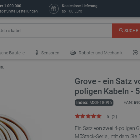
er 1 000 000
Kostenlose Lieferung
sgeführte Bestellungen
ab 100 Euro
SUCHE
sche Bauteile
Sensoren
Roboter und Mechanik
BEL
Grove - ein Satz v
poligen Kabeln - 
Index:
MSS-18096
EAN:
69
5
(
2
)
Ein Satz
von zwei
4-poligen 
M5Stack-Serie
,
mit dem
Sie