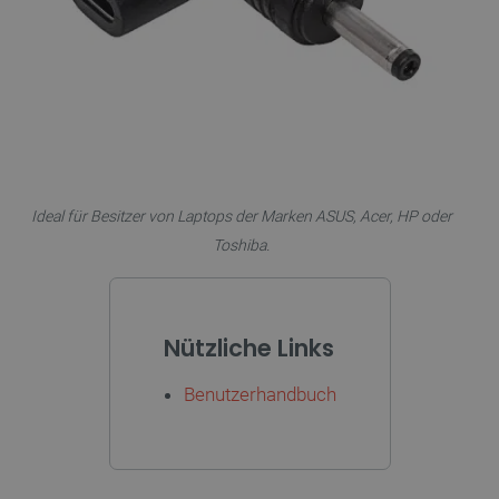
_lb
.botland.de
Ideal für Besitzer von Laptops der Marken ASUS, Acer, HP oder
Toshiba.
CookieScriptConsent
CookieScript
2 
Nützliche Links
botland.de
Benutzerhandbuch