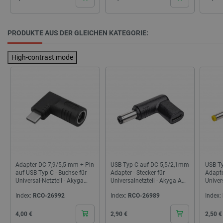
PRODUKTE AUS DER GLEICHEN KATEGORIE:
High-contrast mode
_lb_ccc
.botland.de
Adapter DC 7,9/5,5 mm + Pin
USB Typ-C auf DC 5,5/2,1mm
USB T
auf USB Typ C - Buchse für
Adapter - Stecker für
Adapte
Universal-Netzteil - Akyga
Universalnetzteil - Akyga AK-
Univer
AK-ND-D01
ND-C02
ND-C0
Index:
RCO-26992
Index:
RCO-26989
Index:
Cena
Cena
Cena
4,00 €
2,90 €
2,50 €
Storage declaration