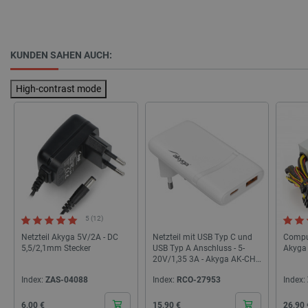
isListDisplay
botland.de
KUNDEN SAHEN AUCH:
LaSID
Quality Unit
LLC
botland.de
High-contrast mode
_smvs
.botland.de
59
49
critCartData
botland.de
9
50
5 (12)
Netzteil Akyga 5V/2A - DC
Netzteil mit USB Typ C und
Comput
5,5/2,1mm Stecker
USB Typ A Anschluss - 5-
Akyga
20V/1,35 3A - Akyga AK-CH-
31
Index:
ZAS-04088
Index:
RCO-27953
Index:
PHPSESSID
PHP.net
botland.de
Cena
Cena
Cena
6,00 €
15,90 €
26,90 