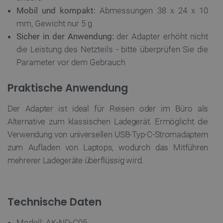
FUNKTIONALITÄT
Mobil und kompakt:
Abmessungen 38 x 24 x 10
mm, Gewicht nur 5 g
Sicher in der Anwendung:
der Adapter erhöht nicht
die Leistung des Netzteils - bitte überprüfen Sie die
Unbedingt erforderlich
Performance
Parameter vor dem Gebrauch
Targeting
Funktionalität
Praktische Anwendung
Unbedingt erforderliche Cookies ermöglichen
wesentliche Kernfunktionen der Website wie die
Benutzeranmeldung und die Kontoverwaltung.
Der Adapter ist ideal für Reisen oder im Büro als
Ohne die unbedingt erforderlichen Cookies kann
die Website nicht ordnungsgemäß verwendet
Alternative zum klassischen Ladegerät. Ermöglicht die
werden.
Verwendung von universellen USB-Typ-C-Stromadaptern
Anbieter
/
zum Aufladen von Laptops, wodurch das Mitführen
Name
Ab
Domäne
mehrerer Ladegeräte überflüssig wird.
VISITOR_PRIVACY_METADATA
YouTube
5 
.youtube.com
Technische Daten
Modell: AK-ND-C05