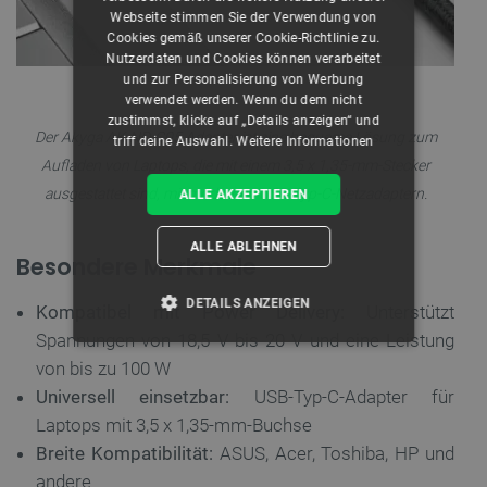
Webseite stimmen Sie der Verwendung von
Cookies gemäß unserer Cookie-Richtlinie zu.
Nutzerdaten und Cookies können verarbeitet
und zur Personalisierung von Werbung
verwendet werden. Wenn du dem nicht
zustimmst, klicke auf „Details anzeigen“ und
Der Akyga AK-ND-C05 Adapter ist eine bequeme Lösung zum
triff deine Auswahl.
Weitere Informationen
Aufladen von Laptops, die mit einem 3,5 x 1,35-mm-Stecker
ausgestattet sind, mit modernen USB-Typ-C-Netzadaptern.
ALLE AKZEPTIEREN
ALLE ABLEHNEN
Besondere Merkmale
DETAILS ANZEIGEN
Kompatibel mit Power Delivery:
Unterstützt
Spannungen von 18,5 V bis 20 V und eine Leistung
UNBEDINGT ERFORDERLICH
von bis zu 100 W
Universell einsetzbar:
USB-Typ-C-Adapter für
PERFORMANCE
Laptops mit 3,5 x 1,35-mm-Buchse
Breite Kompatibilität:
ASUS, Acer, Toshiba, HP und
TARGETING
andere