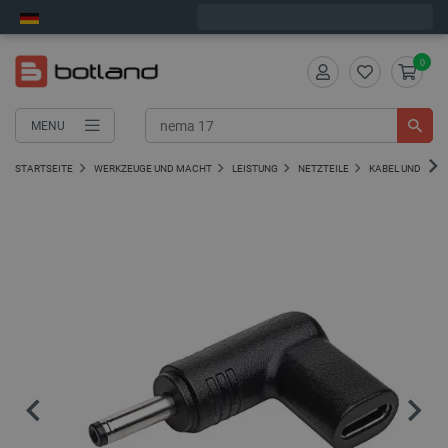
Bestelle in:
8
:
17
:
48
, und wir versenden heute!
0
MENU
STARTSEITE
WERKZEUGE UND MACHT
LEISTUNG
NETZTEILE
KABEL UND ADA