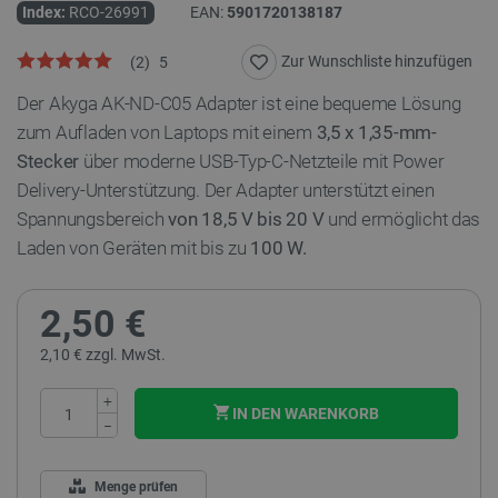
Index:
RCO-26991
EAN:
5901720138187
Zur Wunschliste hinzufügen
(
2
)
5
Der Akyga AK-ND-C05 Adapter ist eine bequeme Lösung
zum Aufladen von Laptops mit einem
3,5 x 1,35-mm-
Stecker
über moderne USB-Typ-C-Netzteile mit Power
Delivery-Unterstützung. Der Adapter unterstützt einen
Spannungsbereich
von 18,5 V bis 20 V
und ermöglicht das
Laden von Geräten mit bis zu
100 W.
2,50 €
2,10 € zzgl. MwSt.
+
IN DEN WARENKORB
−
Menge prüfen