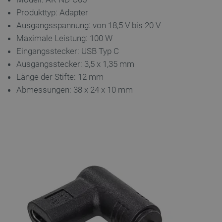
Produkttyp: Adapter
Ausgangsspannung: von 18,5 V bis 20 V
Maximale Leistung: 100 W
Eingangsstecker: USB Typ C
critAccountId
botland.de
9
41
Ausgangsstecker: 3,5 x 1,35 mm
Länge der Stifte: 12 mm
Abmessungen: 38 x 24 x 10 mm
Datenschutzerklärung von Google
PrestaShop-[abcdef0123456789]{32}
.botland.de
2 
LaVisitorId_Ym90bGFuZC5sYWRlc2suY29tLw
.botland.de
critData
botland.de
9
46