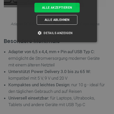
ALLE AKZEPTIEREN
ALLE ABLEHNEN
Adapter DC 6,5 x 4,4 mm + Stift auf USB-Typ-C von Akyga.
DETAILS ANZEIGEN
Besondere Merkmale
UNBEDINGT ERFORDERLICH
Adapter von 6,5 x 4,4, mm + Pin auf USB Typ C:
PERFORMANCE
ermöglicht die Stromversorgung moderner Geräte
mit einem älteren Netzteil
TARGETING
Unterstützt Power Delivery 3.0 bis zu 65 W:
kompatibel mit 5 V, 9 V und 20 V
FUNKTIONALITÄT
Kompaktes und leichtes Design:
nur 10 g - ideal für
den täglichen Gebrauch und auf Reisen
Universell einsetzbar:
für Laptops, Ultrabooks,
Tablets und andere Geräte mit USB Typ C
Unbedingt erforderlich
Performance
Targeting
Funktionalität