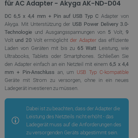
für AC Adapter - Akyga AK-ND-D04
DC 6,5 x 4,4 mm + Pin auf USB Typ C
Adapter von
Akyga. Mit Unterstützung der
USB Power Delivery 3.0-
Technologie
und Ausgangsspannungen von
5
Volt,
9
Volt
und 20
Volt ermöglicht
der Adapter
das effiziente
Laden von Geräten mit bis zu
65 Watt
Leistung, wie
Ultrabooks, Tablets oder Smartphones. Schließen Sie
den Adapter einfach an ein Netzteil mit einem
6,5 x 4,4
mm + Pin-Anschluss
an, um
USB Typ C-kompatible
Geräte mit Strom zu versorgen, ohne in ein neues
Ladegerät investieren zu müssen.
Dabei ist zu beachten, dass der Adapter die
Leistung des Netzteils nicht erhöht - das
Ladegerät muss auf die Anforderungen des
zu versorgenden Geräts abgestimmt sein.