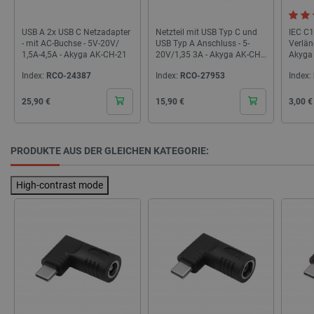
_smvs
.botland.de
59
USB A 2x USB C Netzadapter
Netzteil mit USB Typ C und
IEC C1
49
- mit AC-Buchse - 5V-20V/
USB Typ A Anschluss - 5-
Verlän
1,5A-4,5A - Akyga AK-CH-21
20V/1,35 3A - Akyga AK-CH-
Akyga
31
Index:
RCO-24387
Index:
RCO-27953
Index:
critCartData
botland.de
9
50
Cena
Cena
Cena
25,90 €
15,90 €
3,00 €
PRODUKTE AUS DER GLEICHEN KATEGORIE:
High-contrast mode
PHPSESSID
PHP.net
botland.de