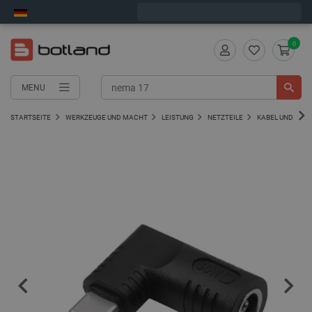
Bestelle in:
8
:
15
:
50
, und wir versenden heute!
0
MENU
STARTSEITE
WERKZEUGE UND MACHT
LEISTUNG
NETZTEILE
KABEL UND ADA