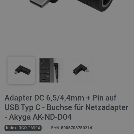
Adapter DC 6,5/4,4mm + Pin auf
USB Typ C - Buchse für Netzadapter
- Akyga AK-ND-D04
Index:
RCO-26994
EAN:
5906708750214