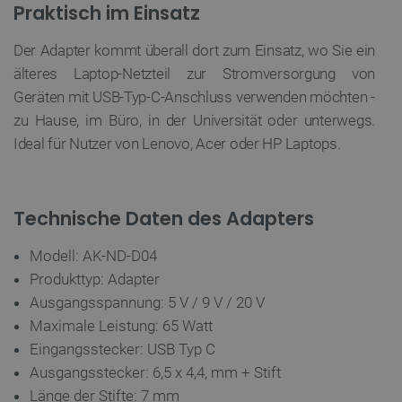
Praktisch im Einsatz
Unbedingt erforderliche Cookies ermöglichen
wesentliche Kernfunktionen der Website wie die
Der Adapter kommt überall dort zum Einsatz, wo Sie ein
Benutzeranmeldung und die Kontoverwaltung.
Ohne die unbedingt erforderlichen Cookies kann
älteres Laptop-Netzteil zur Stromversorgung von
die Website nicht ordnungsgemäß verwendet
Geräten mit USB-Typ-C-Anschluss verwenden möchten -
werden.
zu Hause, im Büro, in der Universität oder unterwegs.
Anbieter
/
Name
Ab
Domäne
Ideal für Nutzer von Lenovo, Acer oder HP Laptops.
VISITOR_PRIVACY_METADATA
YouTube
5 
.youtube.com
Technische Daten des Adapters
Modell: AK-ND-D04
Produkttyp: Adapter
Ausgangsspannung: 5 V / 9 V / 20 V
Maximale Leistung: 65 Watt
Eingangsstecker: USB Typ C
critAccountId
botland.de
9
Ausgangsstecker: 6,5 x 4,4, mm + Stift
41
Länge der Stifte: 7 mm