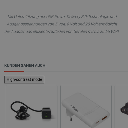
Mit Unterstützung der USB Power Delivery 3.0-Technologie und
Ausgangsspannungen von 5 Volt, 9 Volt und 20 Volt ermöglicht
der Adapter das effiziente Aufladen von Geräten mit bis zu 65 Watt.
CookieScriptConsent
CookieScript
2 
botland.de
KUNDEN SAHEN AUCH:
High-contrast mode
isListDisplay
botland.de
LaSID
Quality Unit
LLC
botland.de