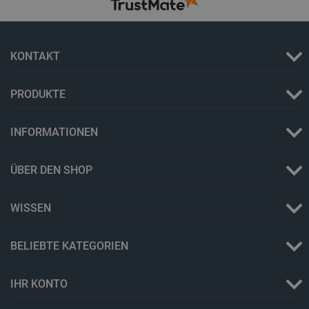
PrestaShop-[abcdef0123456789]{32}
.botland.de
2 
KONTAKT
LaVisitorId_Ym90bGFuZC5sYWRlc2suY29tLw
.botland.de
PRODUKTE
critData
botland.de
9
INFORMATIONEN
46
ÜBER DEN SHOP
WISSEN
_lb
.botland.de
BELIEBTE KATEGORIEN
IHR KONTO