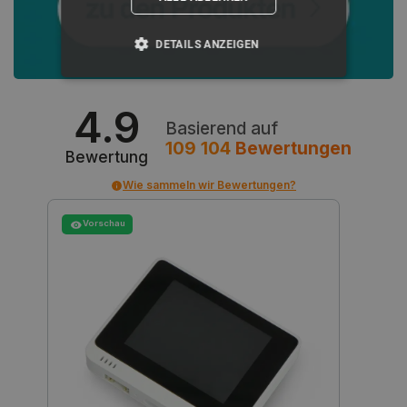
DETAILS ANZEIGEN
UNBEDINGT ERFORDERLICH
4.9
Basierend auf
PERFORMANCE
109 104
Bewertungen
Bewertung
TARGETING
Wie sammeln wir Bewertungen?
FUNKTIONALITÄT
Vorschau
Unbedingt erforderlich
Performance
Targeting
Funktionalität
Unbedingt erforderliche Cookies ermöglichen
wesentliche Kernfunktionen der Website wie die
Benutzeranmeldung und die Kontoverwaltung.
Ohne die unbedingt erforderlichen Cookies kann