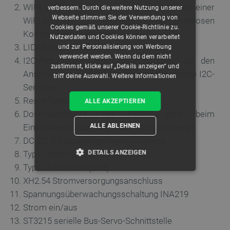
WIFI IPEX1-Anschluss, für den Anschluss einer
verbessern. Durch die weitere Nutzung unserer
Webseite stimmen Sie der Verwendung von
WiFi-Antenne zur Vergrößerung der drahtlosen
Cookies gemäß unserer Cookie-Richtlinie zu.
Kommunikationsdistanz
Nutzerdaten und Cookies können verarbeitet
LIDAR-Schnittstelle
und zur Personalisierung von Werbung
verwendet werden. Wenn du dem nicht
I2C-Peripherie-Erweiterungsschnittstelle, für den
zustimmst, klicke auf „Details anzeigen“ und
Anschluss an OLED-Bildschirme oder andere I2C-
triff deine Auswahl.
Weitere Informationen
Sensoren
Reset-Taste
ALLE AKZEPTIEREN
Download-Knopf, der ESP32 wird beim
ALLE ABLEHNEN
Einschalten in den Download-Modus versetzt
DC-DC 5 V Spannungsreglerschaltung
DETAILS ANZEIGEN
Typ-C-Anschluss (LADAR)
Typ C Anschluss (USB)
UNBEDINGT ERFORDERLICH
XH2.54 Stromversorgungsanschluss
Spannungsüberwachungsschaltung INA219
PERFORMANCE
Strom ein/aus
ST3215 serielle Bus-Servo-Schnittstelle
TARGETING