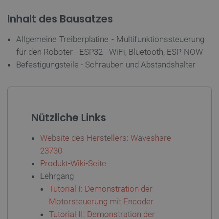
Storage declaration
Inhalt des Bausatzes
Name
Storage type
_uetvid
Lokaler Speicher
Allgemeine Treiberplatine - Multifunktionssteuerung
lastExternalReferrer
Lokaler Speicher
für den Roboter - ESP32 - WiFi, Bluetooth, ESP-NOW
__ps_checkoutPayPalSdkInstance_storage__
Lokaler Speicher
Befestigungsteile - Schrauben und Abstandshalter
lastExternalReferrerTime
Lokaler Speicher
_uetsid_exp
Lokaler Speicher
_gcl_ls
Lokaler Speicher
Nützliche Links
lbx_ac_easystorage
Sitzungsspeicher
_cltk
Sitzungsspeicher
Website des Herstellers: Waveshare
_smvc
Lokaler Speicher
23730
cartSkuToUrl
Lokaler Speicher
Produkt-Wiki-Seite
_uetvid_exp
Lokaler Speicher
Lehrgang
Tutorial I: Demonstration der
_uetsid
Lokaler Speicher
Motorsteuerung mit Encoder
luigis.env.v2.159265-309907
Sitzungsspeicher
Tutorial II: Demonstration der