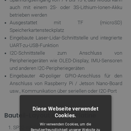
auch mit einem 2S- oder 3S-Lithium-Ionen-Akku
betrieben werden
Ausgestattet mit TF (microSD)
Speicherkartensteckplatz
Eingebaute Laser-Lidar-Schnittstelle und integrierte
UART-zu-USB-Funktion
I2C-Schnittstelle zum Anschluss von
Peripheriegeräten wie OLED-Display, IMU-Sensoren
und anderen I2C-Peripheriegeräten
Eingebauter 40-poliger GPIO-Anschluss für den
Anschluss von Raspberry Pi / Jetson Nano-Board
usw., Kommunikation über seriellen oder I2C-Port
Diese Webseite verwendet
Bauteil-Layout auf der Platine
Cookies.
Wir verwenden Cookies, um die
SP32-WROOM-32 Chip
Benutzerfreundlichkeit unserer Website zu