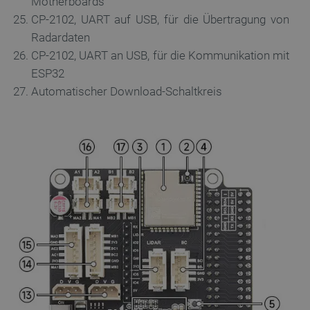
Motherboards
CP-2102, UART auf USB, für die Übertragung von
Radardaten
CP-2102, UART an USB, für die Kommunikation mit
ESP32
critAccountId
botland.de
9
Automatischer Download-Schaltkreis
41
Datenschutzerklärung von Google
PrestaShop-[abcdef0123456789]{32}
.botland.de
2 
LaVisitorId_Ym90bGFuZC5sYWRlc2suY29tLw
.botland.de
critData
botland.de
9