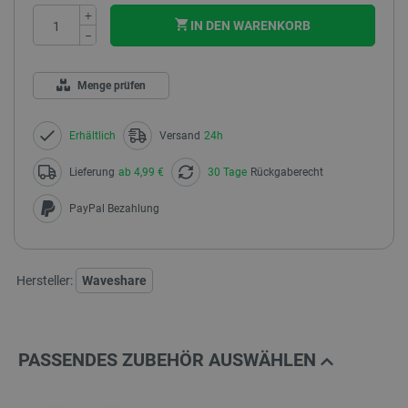
+
IN DEN WARENKORB
−
Menge prüfen
Erhältlich
Versand
24h
Lieferung
ab 4,99 €
30 Tage
Rückgaberecht
PayPal Bezahlung
Hersteller:
Waveshare
PASSENDES ZUBEHÖR AUSWÄHLEN