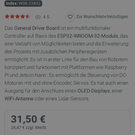
Index:
WSR-22832
Zur Wunschliste hinzufügen
(
2
)
4.5
Das
General Driver Board
ist ein multifunktionaler
Controller auf Basis des
ESP32-WROOM-32-Moduls
, das
eine Vielzahl von Möglichkeiten bietet und die Erweiterung
des Projekts mit zusätzlichen Peripheriegeräten
ermöglicht. Es ist in erster Linie für den Bau von Robotern
konzipiert und funktioniert mit Plattformen wie Raspberry
Pi und Jetson Nano. Es ermöglicht die Steuerung von DC-
Motoren mit und ohne Encoder, Servos. Es hat auch einen
Ausgang für den Anschluss eines
OLED-Displays
, einer
WiFi-Antenne
oder eines Lidar-Sensors.
31,50 €
26,47 € zzgl. MwSt.