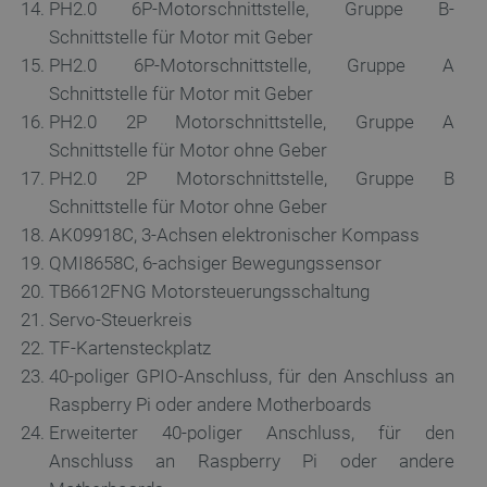
PH2.0 6P-Motorschnittstelle, Gruppe B-
Schnittstelle für Motor mit Geber
FUNKTIONALITÄT
PH2.0 6P-Motorschnittstelle, Gruppe A
Schnittstelle für Motor mit Geber
PH2.0 2P Motorschnittstelle, Gruppe A
Unbedingt erforderlich
Performance
Schnittstelle für Motor ohne Geber
Targeting
Funktionalität
PH2.0 2P Motorschnittstelle, Gruppe B
Schnittstelle für Motor ohne Geber
Unbedingt erforderliche Cookies ermöglichen
wesentliche Kernfunktionen der Website wie die
AK09918C, 3-Achsen elektronischer Kompass
Benutzeranmeldung und die Kontoverwaltung.
QMI8658C, 6-achsiger Bewegungssensor
Ohne die unbedingt erforderlichen Cookies kann
die Website nicht ordnungsgemäß verwendet
TB6612FNG Motorsteuerungsschaltung
werden.
Servo-Steuerkreis
Anbieter
/
Name
Ab
TF-Kartensteckplatz
Domäne
40-poliger GPIO-Anschluss, für den Anschluss an
VISITOR_PRIVACY_METADATA
YouTube
5 
.youtube.com
Raspberry Pi oder andere Motherboards
Erweiterter 40-poliger Anschluss, für den
Anschluss an Raspberry Pi oder andere