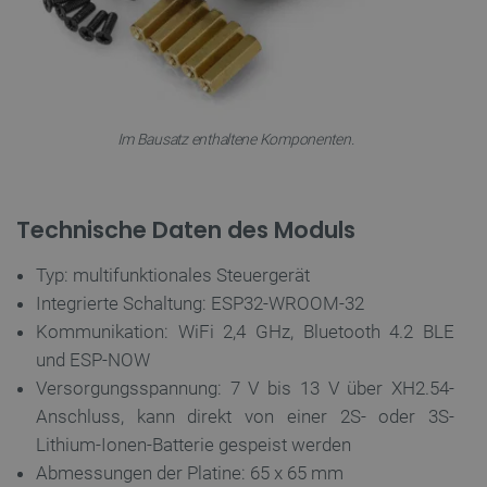
botland.de
Im Bausatz enthaltene Komponenten.
Technische Daten des Moduls
Typ: multifunktionales Steuergerät
Integrierte Schaltung: ESP32-WROOM-32
_lb_ccc
.botland.de
Kommunikation: WiFi 2,4 GHz, Bluetooth 4.2 BLE
und ESP-NOW
Versorgungsspannung: 7 V bis 13 V über XH2.54-
Anschluss, kann direkt von einer 2S- oder 3S-
Lithium-Ionen-Batterie gespeist werden
Abmessungen der Platine: 65 x 65 mm