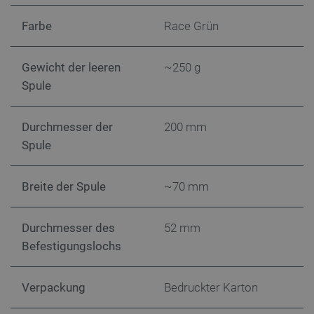
49
Farbe
Race Grün
critCartData
botland.de
9
50
Gewicht der leeren
~250 g
Spule
Durchmesser der
200 mm
Spule
PHPSESSID
PHP.net
botland.de
Breite der Spule
~70 mm
Durchmesser des
52 mm
Befestigungslochs
Verpackung
Bedruckter Karton