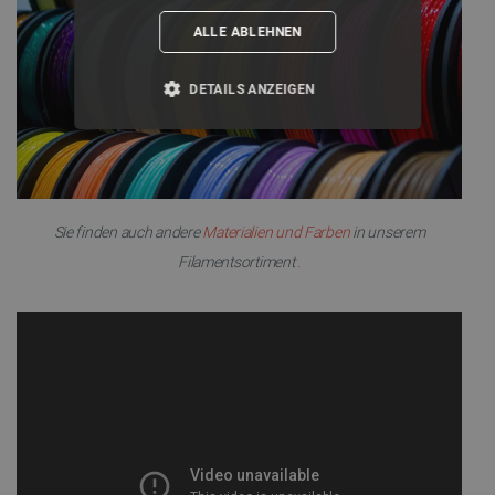
ALLE ABLEHNEN
DETAILS ANZEIGEN
UNBEDINGT ERFORDERLICH
PERFORMANCE
Sie finden auch andere
Materialien und Farben
in unserem
TARGETING
Filamentsortiment
.
FUNKTIONALITÄT
Unbedingt erforderlich
Performance
Targeting
Funktionalität
Unbedingt erforderliche Cookies ermöglichen
wesentliche Kernfunktionen der Website wie die