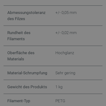
Abmessungstoleranz
+/- 0,05 mm
des Filzes
CookieScriptConsent
CookieScript
2 
botland.de
Rundheit des
+/- 0,02 mm
Filaments
Oberfläche des
Hochglanz
Materials
isListDisplay
botland.de
Material-Schrumpfung
Sehr gering
LaSID
Quality Unit
LLC
Gewicht des Produkts
1 kg
botland.de
Filament-Typ
PETG
_smvs
.botland.de
59