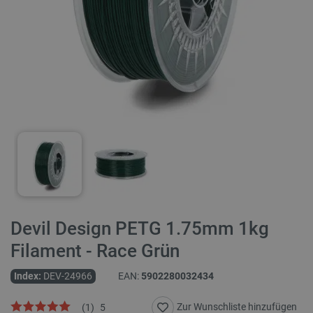
Devil Design PETG 1.75mm 1kg
Filament - Race Grün
Index:
DEV-24966
EAN:
5902280032434
Zur Wunschliste hinzufügen
(
1
)
5