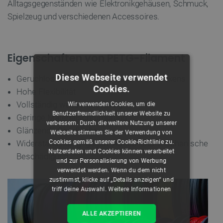
Alltagsgegenständen wie Elektronikgehäusen, Schmuck,
Spielzeug und verschiedenen Accessoires.
Eigenschaften von PETG-Filament
Diese Webseite verwendet
Geruchlos und ungiftig während des Druckens
Cookies.
Hohe Flexibilität
Vollständig wasserbeständig
Wir verwenden Cookies, um die
Benutzerfreundlichkeit unserer Website zu
Geringe Materialschrumpfung
verbessern. Durch die weitere Nutzung unserer
Glänzende Oberfläche
Webseite stimmen Sie der Verwendung von
Cookies gemäß unserer Cookie-Richtlinie zu.
Widerstandsfähig gegen Abrieb und mechanische
Nutzerdaten und Cookies können verarbeitet
Beschädigung
und zur Personalisierung von Werbung
verwendet werden. Wenn du dem nicht
zustimmst, klicke auf „Details anzeigen“ und
triff deine Auswahl.
Weitere Informationen
ALLE AKZEPTIEREN