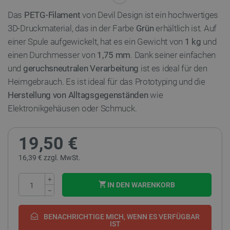
Das
PETG-Filament
von Devil Design ist ein hochwertiges
3D-Druckmaterial, das in der Farbe
Grün
erhältlich ist. Auf
einer Spule aufgewickelt, hat es ein Gewicht von
1 kg
und
einen Durchmesser von
1,75 mm
. Dank seiner einfachen
und
geruchsneutralen Verarbeitung
ist es ideal für den
Heimgebrauch. Es ist ideal für das Prototyping und die
Herstellung von Alltagsgegenständen
wie
Elektronikgehäusen oder Schmuck.
19,50 €
16,39 € zzgl. MwSt.
+
IN DEN WARENKORB
−
BENACHRICHTIGE MICH, WENN ES VERFÜGBAR
IST