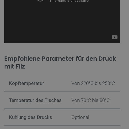
Benutzeranmeldung und die Kontoverwaltung.
Ohne die unbedingt erforderlichen Cookies kann
die Website nicht ordnungsgemäß verwendet
werden.
Anbieter
/
Name
Ab
Domäne
VISITOR_PRIVACY_METADATA
YouTube
5 
.youtube.com
Empfohlene Parameter für den Druck
mit Filz
Kopftemperatur
Von 220°C bis 250°C
Temperatur des Tisches
Von 70°C bis 80°C
critAccountId
botland.de
9
41
Kühlung des Drucks
Optional
Datenschutzerklärung von Google