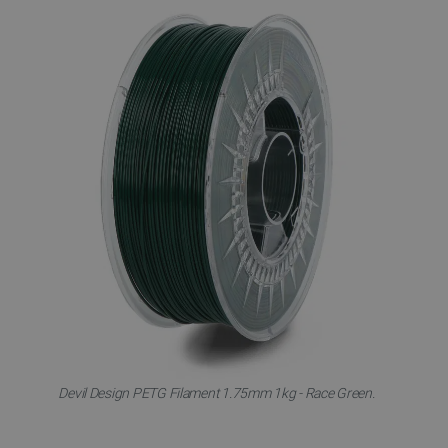
Devil Design PETG Filament 1.75mm 1kg - Race Green.