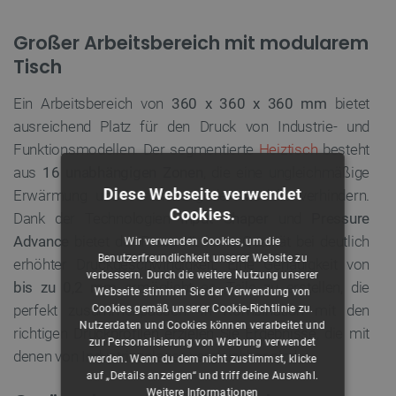
Großer Arbeitsbereich mit modularem
Tisch
Ein Arbeitsbereich von
360 x 360 x 360 mm
bietet
ausreichend Platz für den Druck von Industrie- und
Funktionsmodellen. Der segmentierte
Heiztisch
besteht
aus
16 unabhängigen Zonen
, die eine ungleichmäßige
Diese Webseite verwendet
Erwärmung und Verformung der Modelle verhindern.
Cookies.
Dank der Technologien
Input Shaper
und
Pressure
Advance
bietet der Prusa XL hohe Qualität bei deutlich
Wir verwenden Cookies, um die
Benutzerfreundlichkeit unserer Website zu
erhöhter Druckgeschwindigkeit. Eine Genauigkeit von
verbessern. Durch die weitere Nutzung unserer
bis zu 0,2 mm
ermöglicht es, Teile zu erstellen, die
Webseite stimmen Sie der Verwendung von
perfekt zusammenpassen. In Kombination mit den
Cookies gemäß unserer Cookie-Richtlinie zu.
Nutzerdaten und Cookies können verarbeitet und
richtigen Druckprofilen erzielen Sie Ergebnisse, die mit
zur Personalisierung von Werbung verwendet
denen von Industrieanlagen vergleichbar sind.
werden. Wenn du dem nicht zustimmst, klicke
auf „Details anzeigen“ und triff deine Auswahl.
Weitere Informationen