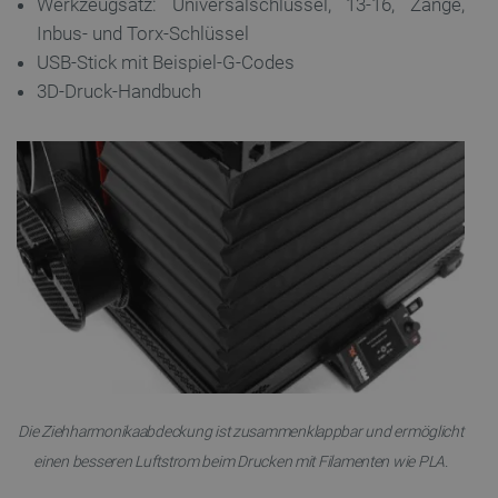
Werkzeugsatz: Universalschlüssel, 13-16, Zange,
Inbus- und Torx-Schlüssel
USB-Stick mit Beispiel-G-Codes
3D-Druck-Handbuch
_lb_ccc
.botland.de
Storage declaration
Name
Storage type
_uetvid
Lokaler Speicher
lastExternalReferrer
Lokaler Speicher
Die Ziehharmonikaabdeckung ist zusammenklappbar und ermöglicht
__ps_checkoutPayPalSdkInstance_storage__
Lokaler Speicher
einen besseren Luftstrom beim Drucken mit Filamenten wie PLA.
lastExternalReferrerTime
Lokaler Speicher