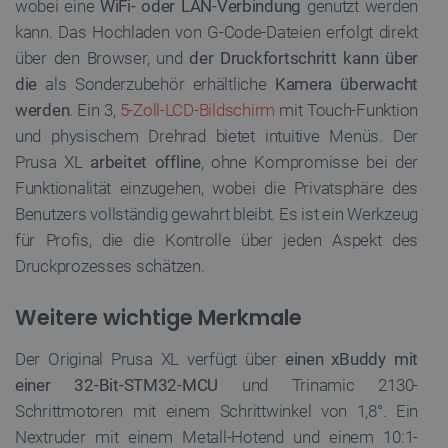
wobei eine
WiFi- oder LAN-Verbindung
genutzt werden
kann. Das Hochladen von G-Code-Dateien erfolgt direkt
über den Browser, und
der Druckfortschritt kann über
die
als Sonderzubehör erhältliche
Kamera
überwacht
werden
. Ein 3,
5-Zoll-LCD-Bildschirm
mit Touch-Funktion
und physischem Drehrad bietet intuitive Menüs. Der
CookieScriptConsent
CookieScript
2
botland.de
Prusa XL
arbeitet offline
, ohne Kompromisse bei der
Funktionalität einzugehen, wobei die Privatsphäre des
Benutzers vollständig gewahrt bleibt. Es ist ein Werkzeug
für Profis, die die Kontrolle über jeden Aspekt des
Druckprozesses schätzen.
isListDisplay
botland.de
Weitere wichtige Merkmale
Der Original Prusa XL verfügt über
einen xBuddy mit
einer 32-Bit-STM32-MCU
und Trinamic 2130-
LaSID
Quality Unit
LLC
Schrittmotoren mit einem Schrittwinkel von 1,8°. Ein
botland.de
Nextruder mit einem Metall-Hotend und einem 10:1-