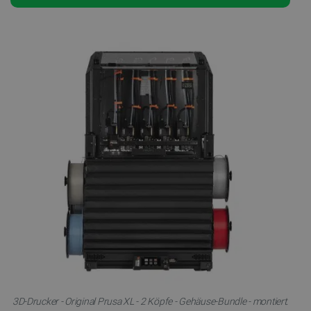
3D-Drucker - Original Prusa XL - 2 Köpfe - Gehäuse-Bundle - montiert.