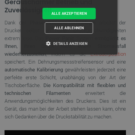
Geräuscharmer Betrieb und
Zuverlässigkeit
ALLE AKZEPTIEREN
Dank der
Phase Stepping-Technologie
arbeitet der
ALLE ABLEHNEN
Drucker selbst bei hohen Druckgeschwindigkeiten
extrem leise. Das
Power Panic
System
ermöglicht es
DETAILS ANZEIGEN
Ihnen, Ihren Druck nach einem Stromausfall
wiederherzustellen
, indem es die
Extruderposition
UNBEDINGT ERFORDERLICH
speichert. Ein Dehnungsmessstreifensensor und eine
automatische Kalibrierung
gewährleisten jederzeit eine
PERFORMANCE
perfekte erste Schicht, unabhängig von der Art der
Tischoberfläche.
Die Kompatibilität mit flexiblen und
TARGETING
technischen Filamenten
erweitert die
FUNKTIONALITÄT
Anwendungsmöglichkeiten des Druckers. Dies ist ein
Gerät, das man bei der Arbeit stehen lassen kann, ohne
sich Gedanken über die Druckstabilität zu machen.
Unbedingt erforderlich
Performance