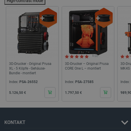
High-contrast mode
Microso
hinweg m
um die
Benutzer
ermöglic
_gcl_au
Google LLC
2 Monate 4
Dieses C
.botland.de
Wochen
von Doub
gesetzt 
Informat
darüber, 
Endbenut
Website 
5 (2)
über Wer
Endbenut
3D-Drucker - Original Prusa
3D-Drucker – Original Prusa
3D-Dru
mögliche
XL - 5 Köpfe - Gehäuse-
CORE One L – montiert
MK4S -
dem Besu
Bundle - montiert
Website 
SRM_B
Microsoft
1 Jahr 4
Dies ist 
Index:
PSA-26552
Index:
PSA-27585
Index:
Corporation
Wochen
MSN-Coo
.c.bing.com
Erstanbi
Cena
Cena
Cena
5.126,50 €
1.797,50 €
989,9
ordnung
Funktion
Website s
SM
.c.clarity.ms
Sitzung
Dies ist 
MSN-Coo
Drittanbi
KONTAKT
dem wir 
der Webs