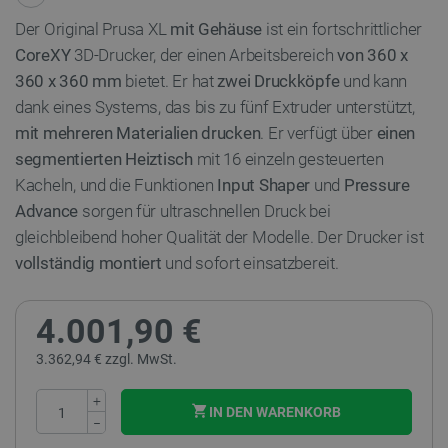
Der Original Prusa XL
mit Gehäuse
ist ein fortschrittlicher
CoreXY
3D-Drucker, der einen Arbeitsbereich
von 360 x
360 x 360 mm
bietet. Er hat
zwei
Druckköpfe
und kann
dank eines Systems, das bis zu fünf Extruder unterstützt,
mit mehreren Materialien drucken
. Er verfügt über
einen
segmentierten Heiztisch
mit 16 einzeln gesteuerten
Kacheln, und die Funktionen
Input Shaper
und
Pressure
Advance
sorgen für ultraschnellen Druck bei
gleichbleibend hoher Qualität der Modelle. Der Drucker ist
vollständig montiert
und sofort einsatzbereit.
4.001,90 €
3.362,94 € zzgl. MwSt.
+
IN DEN WARENKORB
−