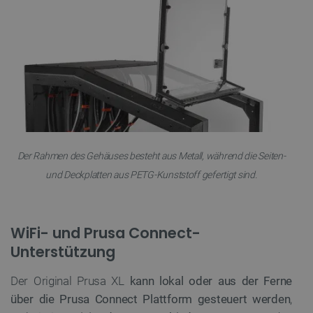
Datenschutzerklärung von Google
PrestaShop-[abcdef0123456789]{32}
.botland.de
2
LaVisitorId_Ym90bGFuZC5sYWRlc2suY29tLw
.botland.de
Der Rahmen
des Gehäuses besteht aus Metall, während die Seiten-
und Deckplatten aus PETG-Kunststoff gefertigt sind.
critData
botland.de
9
46
WiFi- und Prusa Connect-
Unterstützung
Der Original Prusa XL
kann lokal oder aus der Ferne
_lb
.botland.de
über die Prusa Connect Plattform gesteuert werden
,