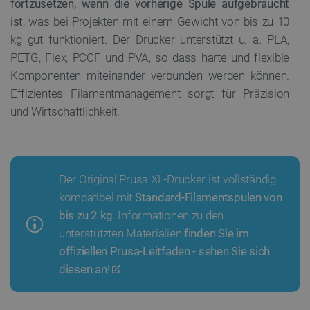
fortzusetzen, wenn die vorherige Spule aufgebraucht
ist
, was bei Projekten mit einem Gewicht von bis zu 10
kg gut funktioniert. Der Drucker unterstützt u. a. PLA,
PETG, Flex, PCCF und PVA, so dass harte und flexible
Komponenten miteinander verbunden werden können.
Effizientes Filamentmanagement sorgt für Präzision
und Wirtschaftlichkeit.
Der Original Prusa XL-Drucker ist vollständig
kompatibel mit
Standard-Filamentspulen von
bis zu 2 kg
. Informationen zu den
unterstützten Materialien
finden Sie im
offiziellen Prusa-Leitfaden - sehen Sie sich
diesen an!