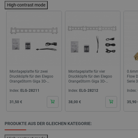
besucht 
High-contrast mode
ANONCHK
Microsoft
7 Minuten
Dieses C
Corporation
56 Sekunden
Informat
.c.clarity.ms
darüber, 
Endbenut
Website 
über Wer
Endbenut
mögliche
dem Besu
Website 
YSC
Google LLC
Sitzung
Dieses C
.youtube.com
von YouT
um die A
Montageplatte für zwei
Montageplatte für vier
0.6mm
eingebet
Druckköpfe für den Elegoo
Druckköpfe für den Elegoo
Flow D
zu verfol
OrangeStorm Giga 3D-
OrangeStorm Giga 3D-
Serie 
MUID
Microsoft
1 Jahr 4
Dieses C
Drucker
Drucker
Filame
Corporation
Wochen
von Micr
Index:
ELG-28211
Index:
ELG-28212
Index:
.clarity.ms
als einde
Benutze
Cena
Cena
Cena
31,50 €
38,00 €
35,90 
verwende
durch ei
Microsof
festgele
wird all
PRODUKTE AUS DER GLEICHEN KATEGORIE:
angenom
die Sync
über viel
verschie