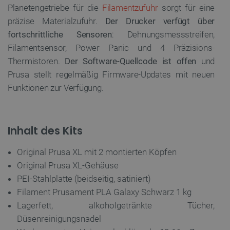
Planetengetriebe für die
Filamentzufuhr
sorgt für eine
_smvs
.botland.de
5
präzise Materialzufuhr.
Der Drucker verfügt über
49
fortschrittliche Sensoren
: Dehnungsmessstreifen,
Filamentsensor, Power Panic und 4 Präzisions-
Thermistoren.
Der Software-Quellcode ist offen
und
critCartData
botland.de
9
50
Prusa stellt regelmäßig Firmware-Updates mit neuen
Funktionen zur Verfügung.
Inhalt des Kits
PHPSESSID
PHP.net
botland.de
Original Prusa XL mit 2 montierten Köpfen
Original Prusa XL-Gehäuse
PEI-Stahlplatte (beidseitig, satiniert)
Filament Prusament PLA Galaxy Schwarz 1 kg
Lagerfett, alkoholgetränkte Tücher,
Düsenreinigungsnadel