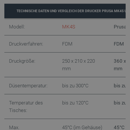
_uetsid_exp
Lokaler Speicher
TECHNISCHE DATEN UND VERGLEICH DER DRUCKER PRUSA MK4S UN
_gcl_ls
Lokaler Speicher
lbx_ac_easystorage
Sitzungsspeicher
Modell:
MK4S
Prusa 
_cltk
Sitzungsspeicher
_smvc
Lokaler Speicher
Druckverfahren:
FDM
FDM
cartSkuToUrl
Lokaler Speicher
_uetvid_exp
Lokaler Speicher
Druckgröße:
250 x 210 x 220
360 x 
_uetsid
Lokaler Speicher
mm
mm
luigis.env.v2.159265-309907
Sitzungsspeicher
Düsentemperatur:
bis zu 300°C
bis zu 
Anbieter
/
Name
Ablaufdatum
Bes
Temperatur des
bis zu 120°C
bis zu 
Domäne
Anbieter
/
Tisches:
Name
Ablaufdatum
Beschr
smvr
.botland.de
1 Jahr 1
Die
Domäne
Monat
ver
Anbieter
/
Name
Ablaufdatum
Beschre
Ben
smuuid
.botland.de
1 Jahr 1
Dieses 
Domäne
und
Monat
um das
Max.
45°C (im Gehäuse)
45°C (
Sit
die Int
MUID
Microsoft
1 Jahr 4
Dieses C