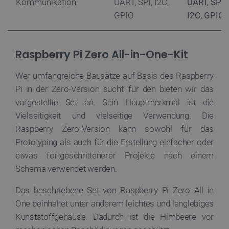
Kommunikation
UART, SPI, I2C,
UART, SPI,
und
Monat
um das
Sit
die Int
MUID
Microsoft
1 Jahr 4
Dieses C
GPIO
I2C, GPIO
zu 
zu verf
Corporation
Wochen
von Micr
Ben
Analys
.bing.com
als einde
per
Web-Ve
Benutze
Sur
Benutze
verwende
Nutzere
durch ei
Raspberry Pi Zero All-in-One-Kit
pvc_visits[0]
botland.de
1 Tag
Die
Websit
Microsof
ver
verbess
festgele
Bes
wird all
Blo
Wer umfangreiche Bausätze auf Basis des Raspberry
_clsk
Microsoft
1 Tag
Dieses 
angenom
zäh
botland.de
Microso
die Sync
Pi in der Zero-Version sucht, für den bieten wir das
Softwar
über viel
wp-
OnTheGoSystems
Sitzung
Spe
verwen
verschie
vorgestellte Set an. Sein Hauptmerkmal ist die
wpml_current_language
Ltd.
Spr
über di
Microso
botland.de
Sta
speich
hinweg m
Vielseitigkeit und vielseitige Verwendung. Die
die
Seitena
um die
ang
einzige
Benutzer
Raspberry Zero-Version kann sowohl für das
fes
Analys
ermöglic
das
kombin
Prototyping als auch für die Erstellung einfacher oder
die
_fbp
Meta Platform
2 Monate 4
Wird von
AJA
etwas fortgeschrittenerer Projekte nach einem
_gat
Google
58 Sekunden
Dieser 
Inc.
Wochen
verwende
akt
LLC
Google 
.botland.de
Reihe vo
Coo
Schema verwendet werden.
.botland.de
verknü
Werbepro
Ben
Dokumen
liefern, z
die
Drosse
Gebote v
sind
Das beschriebene Set von Raspberry Pi Zero All in
Anforde
Werbekun
wodurc
One beinhaltet unter anderem leichtes und langlebiges
auf We
__Secure-
.youtube.com
5 Monate 4
Das Cook
Daten
ROLLOUT_TOKEN
Wochen
ROLLOU
Kunststoffgehäuse. Dadurch ist die Himbeere vor
eingesc
wird von
verwende