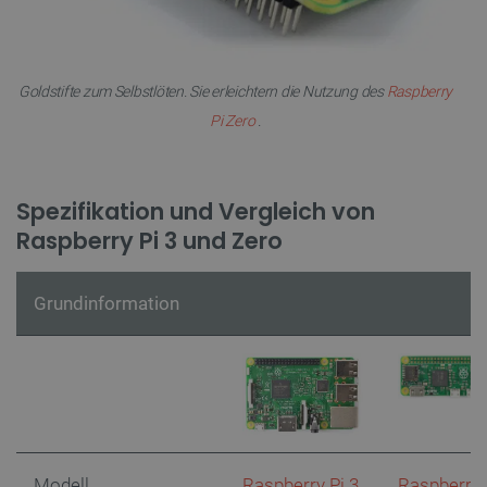
Datenschutzerklärung von Google
Goldstifte zum Selbstlöten. Sie erleichtern die Nutzung des
Raspberry
Pi Zero
.
PrestaShop-[abcdef0123456789]{32}
.botland.de
2
Spezifikation und Vergleich von
Raspberry Pi 3 und Zero
LaVisitorId_Ym90bGFuZC5sYWRlc2suY29tLw
.botland.de
Grundinformation
critData
botland.de
9
46
_lb
.botland.de
Modell
Raspberry Pi 3
Raspberry