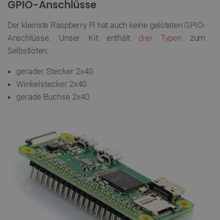
GPIO-Anschlüsse
Unbedingt erforderlich
Performance
Targeting
Funktionalität
Der kleinste Raspberry Pi hat auch keine gelöteten GPIO-
Unbedingt erforderliche Cookies ermöglichen
Anschlüsse. Unser Kit enthält
drei Typen
zum
wesentliche Kernfunktionen der Website wie die
Benutzeranmeldung und die Kontoverwaltung. Ohne
Selbstlöten:
die unbedingt erforderlichen Cookies kann die
Website nicht ordnungsgemäß verwendet werden.
gerader Stecker 2x40
Anbieter
/
Winkelstecker 2x40
Name
Ab
Domäne
gerade Buchse 2x40
VISITOR_PRIVACY_METADATA
YouTube
5
.youtube.com
critAccountId
botland.de
9
41