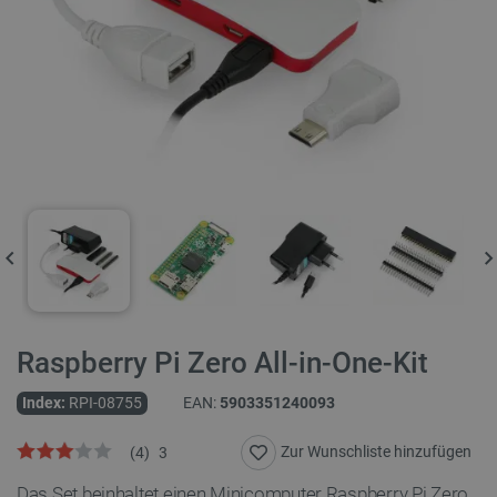
Raspberry Pi Zero All-in-One-Kit
Index:
RPI-08755
EAN:
5903351240093
Zur Wunschliste hinzufügen
(
4
)
3
Das Set beinhaltet einen Minicomputer Raspberry Pi Zero,