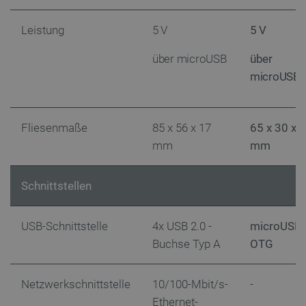
Leistung
5 V
5 V
über microUSB
über
microUSB
_lb_ccc
.botland.de
Fliesenmaße
85 x 56 x 17
65 x 30 x 5
mm
mm
Schnittstellen
Storage declaration
USB-Schnittstelle
4x USB 2.0 -
microUSB-
Name
Storage type
Buchse Typ A
OTG
_uetvid
Lokaler Speicher
lastExternalReferrer
Lokaler Speicher
Netzwerkschnittstelle
10/100-Mbit/s-
-
__ps_checkoutPayPalSdkInstance_storage__
Lokaler Speicher
Ethernet-