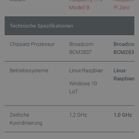
Modell B
Pi Zero
Technische Spezifikationen
Chipsatz-Prozessor
Broadcom
Broadcom
BCM2837
BCM2835
CookieScriptConsent
CookieScript
2
botland.de
Betriebssysteme
Linux-Raspbian
Linux-
Raspbian
Windows 10
LoT
isListDisplay
botland.de
Zeitliche
1,2 GHz
1,0 GHz
Koordinierung
LaSID
Quality Unit
LLC
botland.de