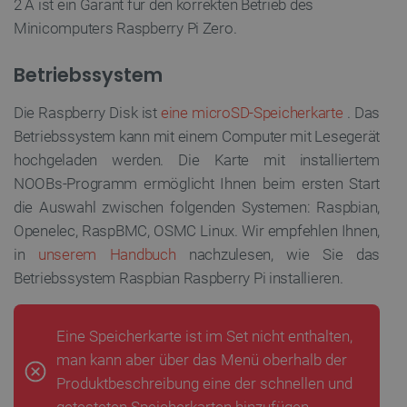
2 A ist ein Garant für den korrekten Betrieb des
Minicomputers Raspberry Pi Zero.
Betriebssystem
Die Raspberry Disk ist
eine microSD-Speicherkarte
. Das
Betriebssystem kann mit einem Computer mit Lesegerät
hochgeladen werden. Die Karte mit installiertem
NOOBs-Programm ermöglicht Ihnen beim ersten Start
die Auswahl zwischen folgenden Systemen: Raspbian,
Openelec, RaspBMC, OSMC Linux. Wir empfehlen Ihnen,
in
unserem Handbuch
nachzulesen, wie Sie das
Betriebssystem Raspbian Raspberry Pi installieren.
Eine Speicherkarte ist im Set nicht enthalten,
man kann aber über das Menü oberhalb der
Produktbeschreibung eine der schnellen und
getesteten Speicherkarten hinzufügen.