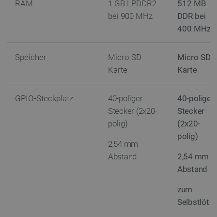
RAM
1 GB LPDDR2
512 MB
bei 900 MHz
DDR bei
400 MHz
_smvs
.botland.de
5
49
Speicher
Micro SD
Micro SD
Karte
Karte
critCartData
botland.de
9
50
GPIO-Steckplatz
40-poliger
40-poliger
Stecker (2x20-
Stecker
polig)
(2x20-
polig)
2,54 mm
PHPSESSID
PHP.net
botland.de
Abstand
2,54 mm
Abstand
zum
Selbstlöte