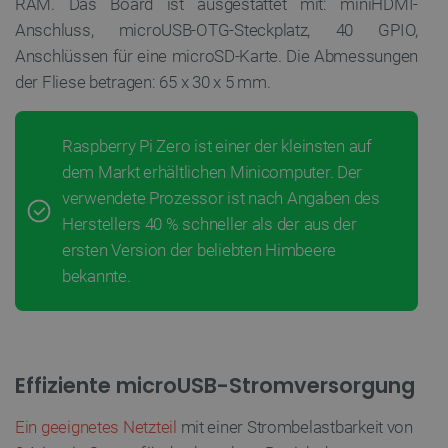
RAM. Das Board ist ausgestattet mit: miniHDMI-
Anschluss, microUSB-OTG-Steckplatz, 40 GPIO,
Anschlüssen für eine microSD-Karte. Die Abmessungen
der Fliese betragen: 65 x 30 x 5 mm.
Raspberry Pi Zero ist einer der kleinsten auf
dem Markt erhältlichen Minicomputer. Der
verwendete Prozessor ist nach Angaben des
Herstellers 40 % schneller als der aus der
ersten Version der beliebten Himbeere
bekannte.
Effiziente microUSB-Stromversorgung
Ein geeignetes Netzteil
mit einer Strombelastbarkeit von