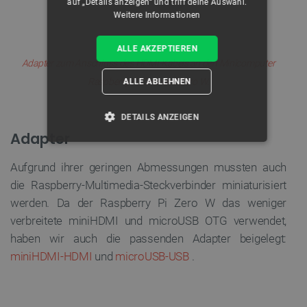
auf „Details anzeigen“ und triff deine Auswahl.
Weitere Informationen
ALLE AKZEPTIEREN
Adapter zum Anschluss des HDMI-Kabels an den Minicomputer
Raspberry Pi Zero und Zero W.
ALLE ABLEHNEN
DETAILS ANZEIGEN
Adapter
UNBEDINGT ERFORDERLICH
Aufgrund ihrer geringen Abmessungen mussten auch
PERFORMANCE
die Raspberry-Multimedia-Steckverbinder miniaturisiert
werden. Da der Raspberry Pi Zero W das weniger
TARGETING
verbreitete miniHDMI und microUSB OTG verwendet,
haben wir auch die passenden Adapter beigelegt:
FUNKTIONALITÄT
miniHDMI-HDMI
und
microUSB-USB
.