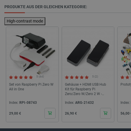
Kontakt z
zuvor un
PRODUKTE AUS DER GLEICHEN KATEGORIE:
besucht 
ANONCHK
Microsoft
7 Minuten
Dieses C
High-contrast mode
Corporation
56 Sekunden
Informat
.c.clarity.ms
darüber, 
Endbenut
Website 
über Wer
Endbenut
mögliche
dem Besu
Website 
YSC
Google LLC
Sitzung
Dieses C
.youtube.com
von YouT
um die A
eingebet
5 (44)
5 (2)
zu verfol
Set von Raspberry Pi Zero W
Gehäuse + HDMI USB Hub
Protot
MUID
Microsoft
1 Jahr 4
Dieses C
All in One
Kit für Raspberry Pi
Corporation
Wochen
von Micr
Zero/Zero W/Zero 2 W -
.clarity.ms
als einde
Argon POD
Benutze
Index:
RPI-08743
Index:
ARG-21432
Index:
verwende
durch ei
Cena
Cena
Cena
Microsof
29,00 €
26,90 €
56,00 
festgele
wird all
angenom
die Sync