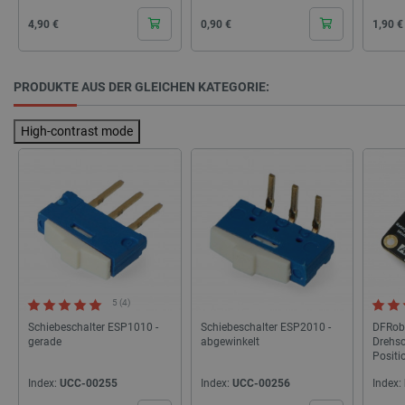
46
Cena
Cena
Cena
4,90 €
0,90 €
1,90 €
PRODUKTE AUS DER GLEICHEN KATEGORIE:
_lb
.botland.de
High-contrast mode
CookieScriptConsent
CookieScript
2 
botland.de
5 (4)
Schiebeschalter ESP1010 -
Schiebeschalter ESP2010 -
DFRobo
gerade
abgewinkelt
Drehsc
Positi
Index:
UCC-00255
Index:
UCC-00256
Index: