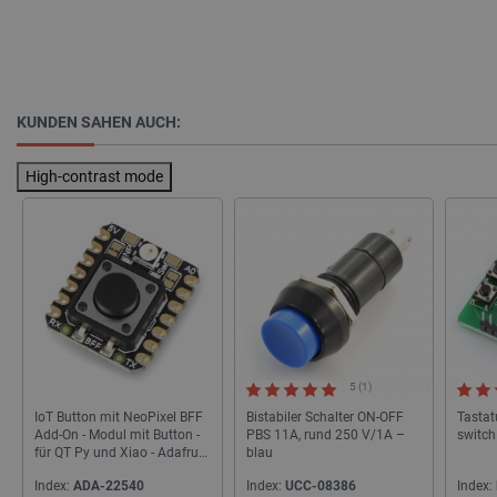
KUNDEN SAHEN AUCH:
critAccountId
botland.de
9
41
High-contrast mode
Datenschutzerklärung von Google
PrestaShop-[abcdef0123456789]{32}
.botland.de
2 
5 (1)
IoT Button mit NeoPixel BFF
Bistabiler Schalter ON-OFF
Tastatu
LaVisitorId_Ym90bGFuZC5sYWRlc2suY29tLw
.botland.de
Add-On - Modul mit Button -
PBS 11A, rund 250 V/1A –
switch
für QT Py und Xiao - Adafruit
blau
5666
critData
botland.de
9
Index:
ADA-22540
Index:
UCC-08386
Index: