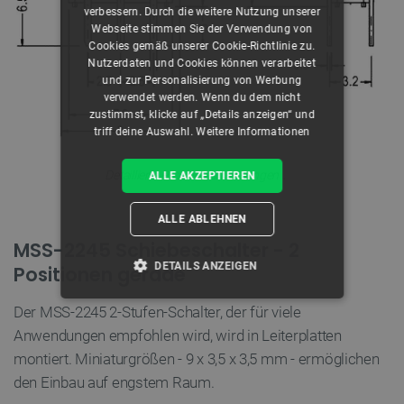
verbessern. Durch die weitere Nutzung unserer
Webseite stimmen Sie der Verwendung von
Cookies gemäß unserer Cookie-Richtlinie zu.
Nutzerdaten und Cookies können verarbeitet
und zur Personalisierung von Werbung
verwendet werden. Wenn du dem nicht
zustimmst, klicke auf „Details anzeigen“ und
triff deine Auswahl.
Weitere Informationen
.
Detaillierte Produktabmessungen
ALLE AKZEPTIEREN
ALLE ABLEHNEN
MSS-2245 Schiebeschalter - 2
DETAILS ANZEIGEN
Positionen gerade
UNBEDINGT ERFORDERLICH
Der MSS-2245 2-Stufen-Schalter, der für viele
Anwendungen empfohlen wird, wird in Leiterplatten
PERFORMANCE
montiert. Miniaturgrößen - 9 x 3,5 x 3,5 mm - ermöglichen
den Einbau auf engstem Raum.
TARGETING