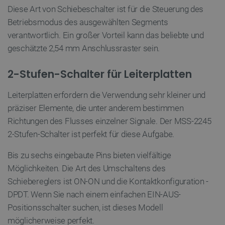
Diese Art von Schiebeschalter ist für die Steuerung des
FUNKTIONALITÄT
Betriebsmodus des ausgewählten Segments
verantwortlich. Ein großer Vorteil kann das beliebte und
geschätzte 2,54 mm Anschlussraster sein.
Unbedingt erforderlich
Performance
2-Stufen-Schalter für Leiterplatten
Targeting
Funktionalität
Leiterplatten erfordern die Verwendung sehr kleiner und
Unbedingt erforderliche Cookies ermöglichen
wesentliche Kernfunktionen der Website wie die
präziser Elemente, die unter anderem bestimmen
Benutzeranmeldung und die Kontoverwaltung.
Richtungen des Flusses einzelner Signale. Der MSS-2245
Ohne die unbedingt erforderlichen Cookies kann
die Website nicht ordnungsgemäß verwendet
2-Stufen-Schalter ist perfekt für diese Aufgabe.
werden.
Anbieter
/
Bis zu sechs eingebaute Pins bieten vielfältige
Name
Ab
Domäne
Möglichkeiten. Die Art des Umschaltens des
VISITOR_PRIVACY_METADATA
YouTube
5 
Schiebereglers ist ON-ON und die Kontaktkonfiguration -
.youtube.com
DPDT. Wenn Sie nach einem einfachen EIN-AUS-
Positionsschalter suchen, ist dieses Modell
möglicherweise perfekt.