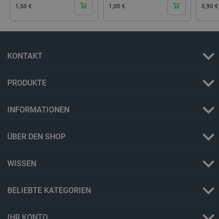
Cena
Cena
Cena
1,50 €
1,00 €
5,90 €
isListDisplay
botland.de
LaSID
Quality Unit
KONTAKT
LLC
botland.de
PRODUKTE
_smvs
.botland.de
59
49
INFORMATIONEN
ÜBER DEN SHOP
critCartData
botland.de
9
50
WISSEN
BELIEBTE KATEGORIEN
PHPSESSID
PHP.net
IHR KONTO