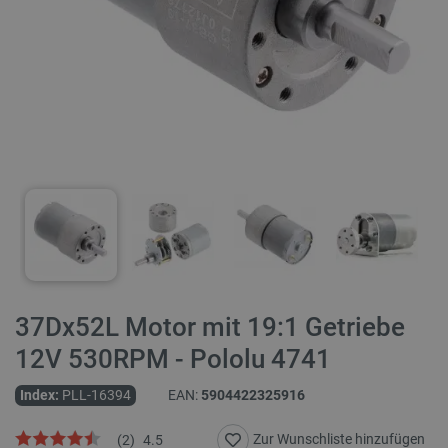
37Dx52L Motor mit 19:1 Getriebe
12V 530RPM - Pololu 4741
Index:
PLL-16394
EAN:
5904422325916
Zur Wunschliste hinzufügen
(
2
)
4.5