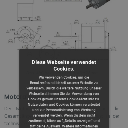
Diese Webseite verwendet
Cookies.
Das L-Maß für diesen Motor beträgt 22 mm.
Wir verwenden Cookies, um die
Benutzerfreundlichkeit unserer Website zu
verbessern. Durch die weitere Nutzung unserer
Webseite stimmen Sie der Verwendung von
Motorabmessungen
Cookies gemäß unserer Cookie-Richtlinie zu.
Nutzerdaten und Cookies können verarbeitet
Der Motordurchmesser beträgt 37 mm und die
und zur Personalisierung von Werbung
Gesamtlänge 52 mm. Detaillierte Daten sind in der
verwendet werden. Wenn du dem nicht
zustimmst, klicke auf „Details anzeigen“ und
technischen Zeichnung unten angegeben.
triff deine Auswahl.
Weitere Informationen