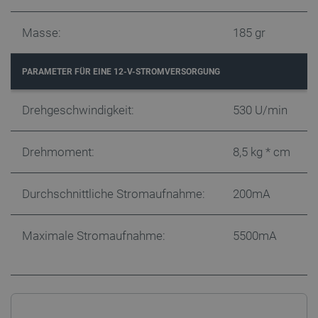
Masse:
185 gr
Datenschutzerklärung von Google
PARAMETER FÜR EINE 12-V-STROMVERSORGUNG
PrestaShop-[abcdef0123456789]{32}
.botland.de
2 
Drehgeschwindigkeit:
530 U/min
Drehmoment:
8,5 kg * cm
LaVisitorId_Ym90bGFuZC5sYWRlc2suY29tLw
.botland.de
Durchschnittliche Stromaufnahme:
200mA
critData
botland.de
9
46
Maximale Stromaufnahme:
5500mA
_lb
.botland.de