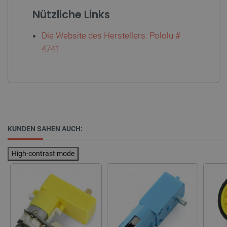
Nützliche Links
Die Website des Herstellers: Pololu #
4741
CookieScriptConsent
CookieScript
2 
botland.de
KUNDEN SAHEN AUCH:
High-contrast mode
isListDisplay
botland.de
LaSID
Quality Unit
LLC
botland.de