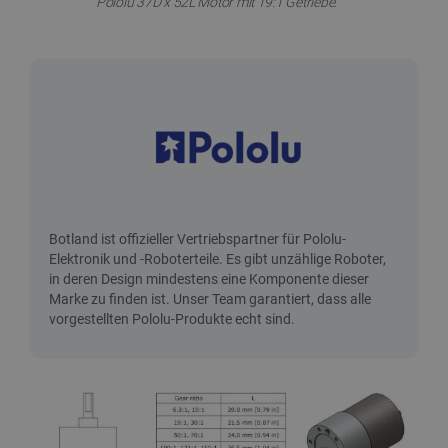
Pololu 37D x 52L Motor mit 19:1 Getriebe.