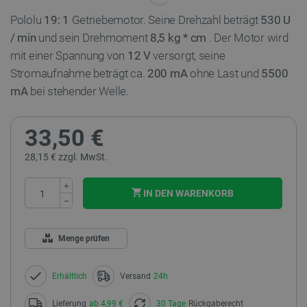
Pololu
19: 1
Getriebemotor. Seine Drehzahl beträgt
530 U
/ min
und sein Drehmoment
8,5 kg * cm
. Der Motor wird
mit einer Spannung von
12 V
versorgt, seine
Stromaufnahme beträgt ca.
200 mA
ohne Last und
5500
mA
bei stehender Welle.
33,50 €
28,15 € zzgl. MwSt.
+
IN DEN WARENKORB
−
Menge prüfen
Erhältlich
Versand
24h
Lieferung
ab 4,99 €
30 Tage
Rückgaberecht