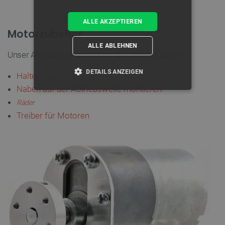
ALLE AKZEPTIEREN
Motorzubehör
ALLE ABLEHNEN
Unser Angebot umfasst auch spezielles Zubehör:
DETAILS ANZEIGEN
Halterungen 37D
Naben auf der Abtriebswelle montieren
UNBEDINGT ERFORDERLICH
Räder
Treiber für Motoren
PERFORMANCE
TARGETING
FUNKTIONALITÄT
Unbedingt erforderlich
Performance