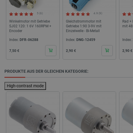
5 (6)
4.9 (9)
_smvs
.botland.de
59
49
Winkelmotor mit Getriebe
Gleichstrommotor mit
Rad +
SJ02 120: 1 6V 160RPM +
Getriebe 1:90 3-9V mit
mit 48
Encoder
Einzelwelle - Bi-Metall
Index:
DFR-06288
Index:
DNG-12459
Index:
critCartData
botland.de
9
50
Cena
Cena
Cena
7,50 €
2,90 €
2,90 €
PRODUKTE AUS DER GLEICHEN KATEGORIE:
High-contrast mode
PHPSESSID
PHP.net
botland.de