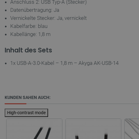
Anschluss 2: USB Typ-A (Stecker)
Unbedingt erforderlich
Performance
Datenübertragung: Ja
Targeting
Funktionalität
Vernickelte Stecker: Ja, vernickelt
Unbedingt erforderliche Cookies ermöglichen
Kabelfarbe: blau
wesentliche Kernfunktionen der Website wie die
Benutzeranmeldung und die Kontoverwaltung.
Kabellänge: 1,8 m
Ohne die unbedingt erforderlichen Cookies kann
die Website nicht ordnungsgemäß verwendet
werden.
Inhalt des Sets
Anbieter
/
Name
Ab
Domäne
1x USB-A-3.0-Kabel – 1,8 m – Akyga AK-USB-14
VISITOR_PRIVACY_METADATA
YouTube
5 
.youtube.com
KUNDEN SAHEN AUCH:
High-contrast mode