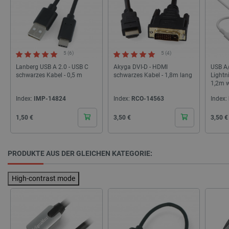
critAccountId
botland.de
9
41
Datenschutzerklärung von Google
5 (6)
5 (4)
Lanberg USB A 2.0 - USB C
Akyga DVI-D - HDMI
USB A/
schwarzes Kabel - 0,5 m
schwarzes Kabel - 1,8m lang
Lightn
1,2m w
PrestaShop-[abcdef0123456789]{32}
.botland.de
2 
52
Index:
IMP-14824
Index:
RCO-14563
Index:
Cena
Cena
Cena
1,50 €
3,50 €
3,50 €
LaVisitorId_Ym90bGFuZC5sYWRlc2suY29tLw
.botland.de
PRODUKTE AUS DER GLEICHEN KATEGORIE:
critData
botland.de
9
46
High-contrast mode