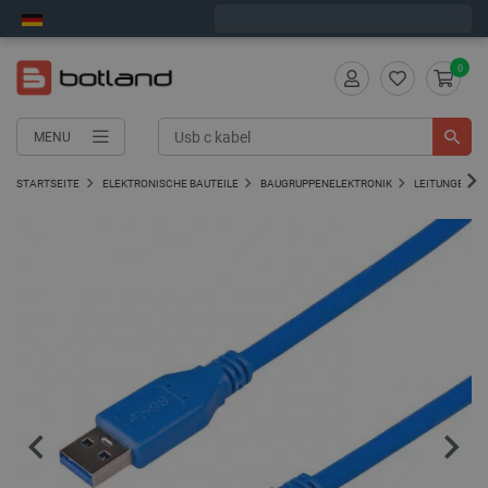
Bestelle in:
7
:
56
:
15
, und wir versenden heute!
0
MENU
STARTSEITE
ELEKTRONISCHE BAUTEILE
BAUGRUPPENELEKTRONIK
LEITUNGEN