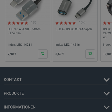
_lb
.botland.de
5 (4)
5 (14)
USB 3.0 A - USB C 5Gb/s
USB A - USB C OTG-Adapter
USB C 
Kabel 1m
240W -
45
Index:
LEC-14211
Index:
LEC-14216
Index:
CookieScriptConsent
CookieScript
2 
botland.de
Cena
Cena
Cena
7,90 €
3,50 €
10,00 
KONTAKT
isListDisplay
botland.de
PRODUKTE
INFORMATIONEN
LaSID
Quality Unit
LLC