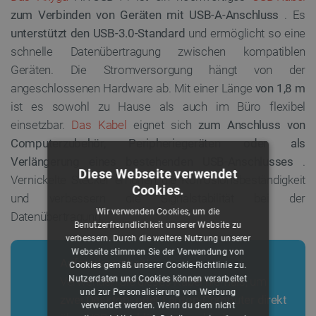
zum Verbinden von Geräten mit USB-A-Anschluss
. Es
unterstützt den USB-3.0-Standard
und ermöglicht so eine
schnelle Datenübertragung zwischen kompatiblen
Geräten. Die Stromversorgung hängt von der
angeschlossenen Hardware ab. Mit einer Länge
von 1,8 m
ist es sowohl zu Hause als auch im Büro flexibel
einsetzbar.
Das Kabel
eignet sich
zum Anschluss von
Computerzubehör, Peripheriegeräten oder als
Verlängerung eines bestehenden USB-Anschlusses
.
Diese Webseite verwendet
Vernickelte Stecker erhöhen die Korrosionsbeständigkeit
Cookies.
und verbessern die Signalstabilität bei der
Wir verwenden Cookies, um die
Datenübertragung.
Benutzerfreundlichkeit unserer Website zu
verbessern. Durch die weitere Nutzung unserer
Webseite stimmen Sie der Verwendung von
Aufmerksamkeit!
Cookies gemäß unserer Cookie-Richtlinie zu.
Nutzerdaten und Cookies können verarbeitet
Verwenden Sie dieses Kabel niemals, um
und zur Personalisierung von Werbung
zwei Desktop- oder Laptop-Computer direkt
verwendet werden. Wenn du dem nicht