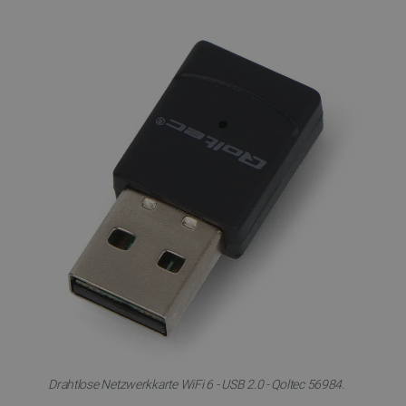
Drahtlose Netzwerkkarte WiFi 6 - USB 2.0 - Qoltec 56984.