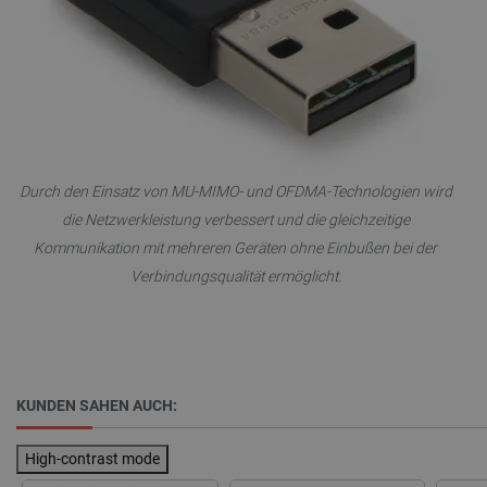
_lb
.botland.de
Durch den Einsatz von MU-MIMO- und OFDMA-Technologien wird
die Netzwerkleistung verbessert und die gleichzeitige
CookieScriptConsent
CookieScript
2 
botland.de
Kommunikation mit mehreren Geräten ohne Einbußen bei der
Verbindungsqualität ermöglicht.
isListDisplay
botland.de
KUNDEN SAHEN AUCH:
High-contrast mode
LaSID
Quality Unit