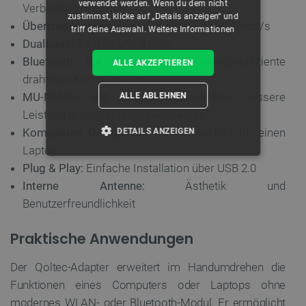
verwendet werden. Wenn du dem nicht
Verbindungsstabilität
zustimmst, klicke auf „Details anzeigen“ und
Übertragungsgeschwindigkeit:
bis zu 900 Mbit/s
triff deine Auswahl.
Weitere Informationen
Dualband:
2,4 GHz und 5 GHz
Bluetooth 5.4:
Schnelle und energieeffiziente
ALLE AKZEPTIEREN
drahtlose Kommunikation
MU-MIMO- und OFDMA-Technologien:
bessere
ALLE ABLEHNEN
Leistung in überlasteten Netzwerken
Kompaktes Design:
Mini-Größe, perfekt für einen
DETAILS ANZEIGEN
Laptop
UNBEDINGT ERFORDERLICH
Plug & Play:
Einfache Installation über USB 2.0
Interne Antenne:
Ästhetik und
PERFORMANCE
Benutzerfreundlichkeit
TARGETING
Praktische Anwendungen
FUNKTIONALITÄT
Der Qoltec-Adapter erweitert im Handumdrehen die
Funktionen eines Computers oder Laptops ohne
modernes WLAN- oder Bluetooth-Modul. Er ermöglicht