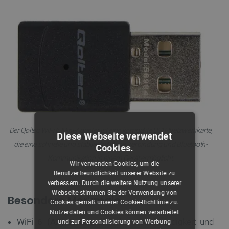
Der Qoltec WiFi 6 Mini-Adapter ist eine kompakte USB-Netzwerkkarte,
Diese Webseite verwendet
die eine schnelle und stabile drahtlose Verbindung und Bluetooth-
Cookies.
Kommunikation in einem Gerät ermöglicht.
Wir verwenden Cookies, um die
Benutzerfreundlichkeit unserer Website zu
verbessern. Durch die weitere Nutzung unserer
Webseite stimmen Sie der Verwendung von
Besondere Merkmale
Cookies gemäß unserer Cookie-Richtlinie zu.
Nutzerdaten und Cookies können verarbeitet
WiFi 6 (AX)-Standard:
Hohe Geschwindigkeit und
und zur Personalisierung von Werbung