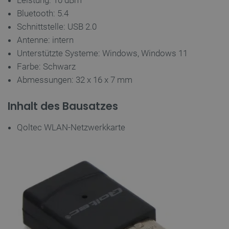
Leistung: 10 dBm
critAccountId
botland.de
9
Bluetooth: 5.4
41
Schnittstelle: USB 2.0
Antenne: intern
Datenschutzerklärung von Google
Unterstützte Systeme: Windows, Windows 11
Farbe: Schwarz
Abmessungen: 32 x 16 x 7 mm
PrestaShop-[abcdef0123456789]{32}
.botland.de
2 
Inhalt des Bausatzes
Qoltec WLAN-Netzwerkkarte
LaVisitorId_Ym90bGFuZC5sYWRlc2suY29tLw
.botland.de
critData
botland.de
9
46