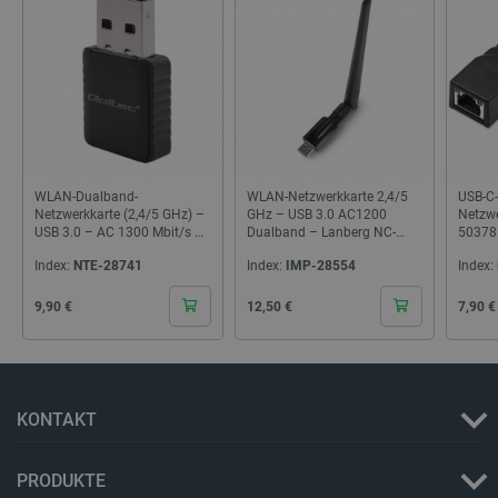
_lb_ccc
.botland.de
WLAN-Dualband-
WLAN-Netzwerkkarte 2,4/5
USB-C-
Netzwerkkarte (2,4/5 GHz) –
GHz – USB 3.0 AC1200
Netzwe
USB 3.0 – AC 1300 Mbit/s –
Dualband – Lanberg NC-
50378
Qoltec 56988
1200-WIE
Index:
NTE-28741
Index:
IMP-28554
Index:
Cena
Cena
Cena
9,90 €
12,50 €
7,90 €
Storage declaration
KONTAKT
Name
Storage type
_uetvid
Lokaler Speicher
PRODUKTE
lastExternalReferrer
Lokaler Speicher