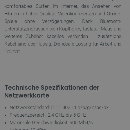
komfortables Surfen im Internet, das Ansehen von
Unbedingt erforderlich
Performance
Filmen in hoher Qualität, Videokonferenzen und Online-
Targeting
Funktionalität
Spiele ohne Verzögerungen. Dank Bluetooth-
Unbedingt erforderliche Cookies ermöglichen
Unterstützung lassen sich Kopfhörer, Tastatur, Maus und
wesentliche Kernfunktionen der Website wie die
Benutzeranmeldung und die Kontoverwaltung.
weiteres Zubehör kabellos verbinden – zusätzliche
Ohne die unbedingt erforderlichen Cookies kann
Kabel sind überflüssig. Die ideale Lösung für Arbeit und
die Website nicht ordnungsgemäß verwendet
werden.
Freizeit.
Anbieter
/
Name
Ab
Domäne
VISITOR_PRIVACY_METADATA
YouTube
5 
.youtube.com
Technische Spezifikationen der
Netzwerkkarte
Netzwerkstandard: IEEE 802.11 a/b/g/n/ac/ax
Frequenzbereich: 2,4 GHz bis 5 GHz
Maximale Geschwindigkeit: 900 Mbit/s