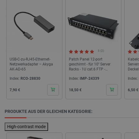
LLC
botland.de
_smvs
.botland.de
59
49
5 (2)
critCartData
botland.de
9
USB-C-zu-RJ45-Ethernet-
Patch Panel 12-port
Kabelo
50
Netzwerkadapter – Akyga
geschirmt - für 10'' Server
Server
AK-AD-65
Racks - 1U cat.6 FTP -
Deckel
schwarz - Lanberg PPF6-
Lanbe
Index:
RCO-28830
Index:
IMP-24339
Index:
9012-B
Cena
Cena
Cena
7,90 €
18,50 €
6,50 €
PHPSESSID
PHP.net
botland.de
PRODUKTE AUS DER GLEICHEN KATEGORIE:
High-contrast mode