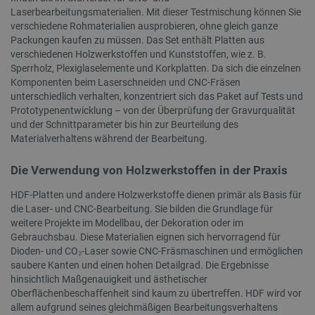
Laserbearbeitungsmaterialien. Mit dieser Testmischung können Sie
TARGETING
verschiedene Rohmaterialien ausprobieren, ohne gleich ganze
Packungen kaufen zu müssen. Das Set enthält Platten aus
verschiedenen Holzwerkstoffen und Kunststoffen, wie z. B.
FUNKTIONALITÄT
Sperrholz, Plexiglaselemente und Korkplatten. Da sich die einzelnen
Komponenten beim Laserschneiden und CNC-Fräsen
unterschiedlich verhalten, konzentriert sich das Paket auf Tests und
Prototypenentwicklung – von der Überprüfung der Gravurqualität
Unbedingt erforderlich
Performance
und der Schnittparameter bis hin zur Beurteilung des
Materialverhaltens während der Bearbeitung.
Targeting
Funktionalität
Unbedingt erforderliche Cookies ermöglichen
Die Verwendung von Holzwerkstoffen in der Praxis
wesentliche Kernfunktionen der Website wie die
Benutzeranmeldung und die Kontoverwaltung.
HDF-Platten und andere Holzwerkstoffe dienen primär als Basis für
Ohne die unbedingt erforderlichen Cookies kann
die Laser- und CNC-Bearbeitung. Sie bilden die Grundlage für
die Website nicht ordnungsgemäß verwendet
weitere Projekte im Modellbau, der Dekoration oder im
werden.
Gebrauchsbau. Diese Materialien eignen sich hervorragend für
Anbieter
/
Name
Ab
Dioden- und CO₂-Laser sowie CNC-Fräsmaschinen und ermöglichen
Domäne
saubere Kanten und einen hohen Detailgrad. Die Ergebnisse
VISITOR_PRIVACY_METADATA
YouTube
5 
hinsichtlich Maßgenauigkeit und ästhetischer
.youtube.com
Oberflächenbeschaffenheit sind kaum zu übertreffen. HDF wird vor
allem aufgrund seines gleichmäßigen Bearbeitungsverhaltens