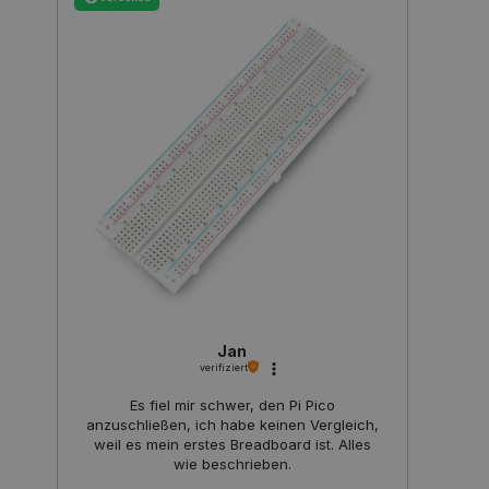
isListDisplay
botland.de
LaSID
Quality Unit
LLC
botland.de
_smvs
.botland.de
59
49
Jan
critCartData
botland.de
9
verifiziert
50
Es fiel mir schwer, den Pi Pico
anzuschließen, ich habe keinen Vergleich,
weil es mein erstes Breadboard ist. Alles
wie beschrieben.