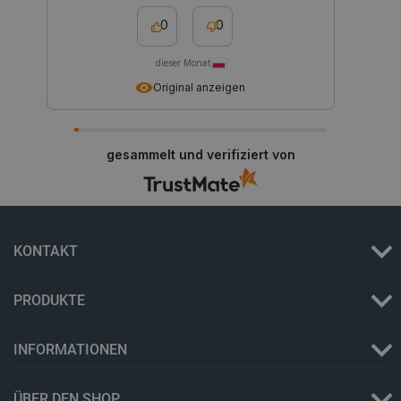
0
0
PHPSESSID
PHP.net
botland.de
dieser Monat
Original anzeigen
gesammelt und verifiziert von
KONTAKT
_lb_ccc
.botland.de
PRODUKTE
INFORMATIONEN
ÜBER DEN SHOP