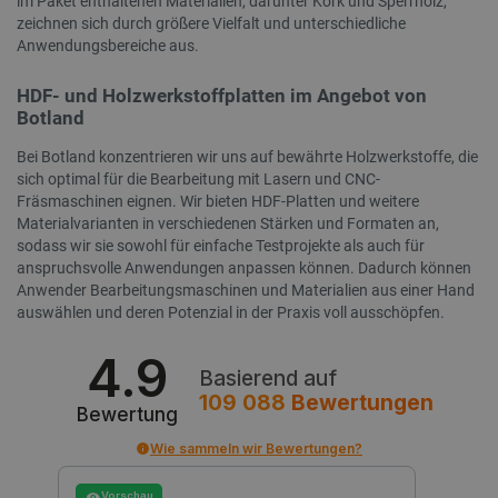
im Paket enthaltenen Materialien, darunter Kork und Sperrholz,
zeichnen sich durch größere Vielfalt und unterschiedliche
critData
botland.de
9
Anwendungsbereiche aus.
46
HDF- und Holzwerkstoffplatten im Angebot von
Botland
Bei Botland konzentrieren wir uns auf bewährte Holzwerkstoffe, die
sich optimal für die Bearbeitung mit Lasern und CNC-
_lb
.botland.de
Fräsmaschinen eignen. Wir bieten HDF-Platten und weitere
Materialvarianten in verschiedenen Stärken und Formaten an,
sodass wir sie sowohl für einfache Testprojekte als auch für
anspruchsvolle Anwendungen anpassen können. Dadurch können
Anwender Bearbeitungsmaschinen und Materialien aus einer Hand
auswählen und deren Potenzial in der Praxis voll ausschöpfen.
4.9
Basierend auf
CookieScriptConsent
CookieScript
2 
109 088
Bewertungen
Bewertung
botland.de
Wie sammeln wir Bewertungen?
Vorschau