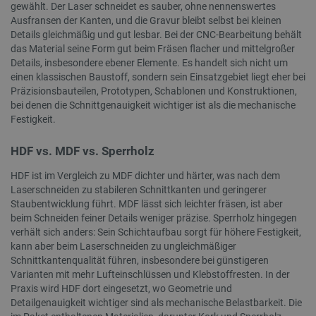
gewählt. Der Laser schneidet es sauber, ohne nennenswertes
Ausfransen der Kanten, und die Gravur bleibt selbst bei kleinen
Details gleichmäßig und gut lesbar. Bei der CNC-Bearbeitung behält
das Material seine Form gut beim Fräsen flacher und mittelgroßer
Details, insbesondere ebener Elemente. Es handelt sich nicht um
einen klassischen Baustoff, sondern sein Einsatzgebiet liegt eher bei
Präzisionsbauteilen, Prototypen, Schablonen und Konstruktionen,
bei denen die Schnittgenauigkeit wichtiger ist als die mechanische
Festigkeit.
critAccountId
botland.de
9
41
HDF vs. MDF vs. Sperrholz
Datenschutzerklärung von Google
HDF ist im Vergleich zu MDF dichter und härter, was nach dem
Laserschneiden zu stabileren Schnittkanten und geringerer
Staubentwicklung führt. MDF lässt sich leichter fräsen, ist aber
beim Schneiden feiner Details weniger präzise. Sperrholz hingegen
verhält sich anders: Sein Schichtaufbau sorgt für höhere Festigkeit,
PrestaShop-[abcdef0123456789]{32}
.botland.de
2 
kann aber beim Laserschneiden zu ungleichmäßiger
Schnittkantenqualität führen, insbesondere bei günstigeren
Varianten mit mehr Lufteinschlüssen und Klebstoffresten. In der
Praxis wird HDF dort eingesetzt, wo Geometrie und
LaVisitorId_Ym90bGFuZC5sYWRlc2suY29tLw
.botland.de
Detailgenauigkeit wichtiger sind als mechanische Belastbarkeit. Die