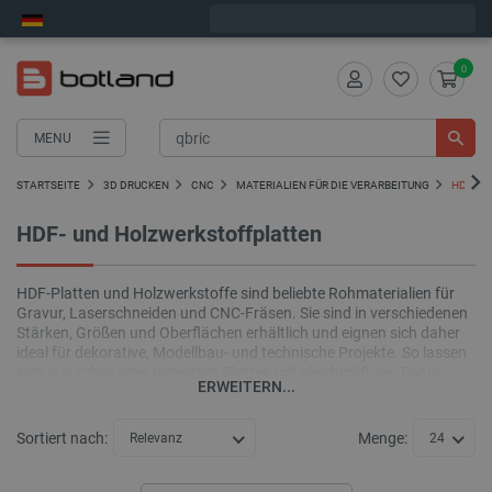
Bestelle in:
11
:
04
:
10
, und wir versenden heute!
0
MENU
STARTSEITE
3D DRUCKEN
CNC
MATERIALIEN FÜR DIE VERARBEITUNG
HDF- U
HDF- und Holzwerkstoffplatten
HDF-Platten und Holzwerkstoffe sind beliebte Rohmaterialien für
Gravur, Laserschneiden und CNC-Fräsen. Sie sind in verschiedenen
Stärken, Größen und Oberflächen erhältlich und eignen sich daher
ideal für dekorative, Modellbau- und technische Projekte. So lassen
sich aus rohen oder gebeizten Platten mit gleichmäßiger Textur
ERWEITERN...
präzise Elemente nahtlos herstellen.
Sortiert nach:
Menge:
Relevanz
24