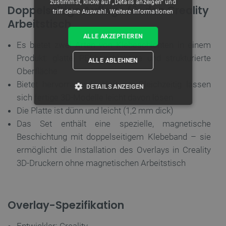
zustimmst, klicke auf „Details anzeigen“ und
Doppelseitige Auflage für den Creality
triff deine Auswahl.
Weitere Informationen
Arbeitstisch
ALLE AKZEPTIEREN
Es bietet zwei Arten von Klebeschichten in einem
Produkt: glatte, PEI-beschichtete und strukturierte
ALLE ABLEHNEN
Oberfläche
Bietet hervorragende Haftung. Gleichzeitig lassen
DETAILS ANZEIGEN
sich fertige 3D-Modelle leicht davon lösen
Die Platte ist dünn und leicht (1,2 mm dick)
UNBEDINGT ERFORDERLICH
Das Set enthält eine spezielle, magnetische
PERFORMANCE
Beschichtung mit doppelseitigem Klebeband – sie
ermöglicht die Installation des Overlays in Creality
TARGETING
3D-Druckern ohne magnetischen Arbeitstisch
FUNKTIONALITÄT
Overlay-Spezifikation