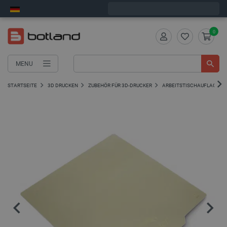
Wir verschicken am Montag
0
MENU
STARTSEITE
3D DRUCKEN
ZUBEHÖR FÜR 3D-DRUCKER
ARBEITSTISCHAUFLAGEN 