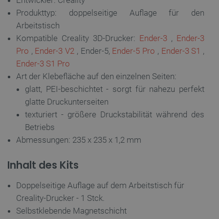
Entwickler: Creality
Unbedingt erforderlich
Performance
Produkttyp: doppelseitige Auflage für den
Targeting
Funktionalität
Arbeitstisch
Unbedingt erforderliche Cookies ermöglichen
Kompatible Creality 3D-Drucker:
Ender-3
,
Ender-3
wesentliche Kernfunktionen der Website wie die
Benutzeranmeldung und die Kontoverwaltung.
Pro
,
Ender-3 V2
, Ender-5,
Ender-5 Pro
,
Ender-3 S1
,
Ohne die unbedingt erforderlichen Cookies kann
Ender-3 S1 Pro
die Website nicht ordnungsgemäß verwendet
werden.
Art der Klebefläche auf den einzelnen Seiten:
Anbieter
/
glatt, PEI-beschichtet - sorgt für nahezu perfekt
Name
Ab
Domäne
glatte Druckunterseiten
VISITOR_PRIVACY_METADATA
YouTube
5 
texturiert - größere Druckstabilität während des
.youtube.com
Betriebs
Abmessungen: 235 x 235 x 1,2 mm
Inhalt des Kits
Doppelseitige Auflage auf dem Arbeitstisch für
Creality-Drucker - 1 Stck.
Selbstklebende Magnetschicht