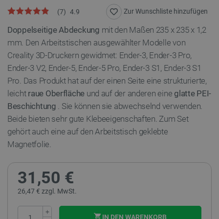
Zur Wunschliste hinzufügen
(
7
)
4.9
Doppelseitige Abdeckung
mit den Maßen 235 x 235 x 1,2
mm. Den Arbeitstischen ausgewählter Modelle von
Creality 3D-Druckern gewidmet: Ender-3, Ender-3 Pro,
Ender-3 V2, Ender-5, Ender-5 Pro, Ender-3 S1, Ender-3 S1
Pro. Das Produkt hat auf der einen Seite eine strukturierte,
leicht
raue Oberfläche
und auf der anderen eine
glatte PEI-
Beschichtung
. Sie können sie abwechselnd verwenden.
Beide bieten sehr gute Klebeeigenschaften. Zum Set
gehört auch eine auf den Arbeitstisch geklebte
Magnetfolie.
31,50 €
26,47 € zzgl. MwSt.
+
IN DEN WARENKORB