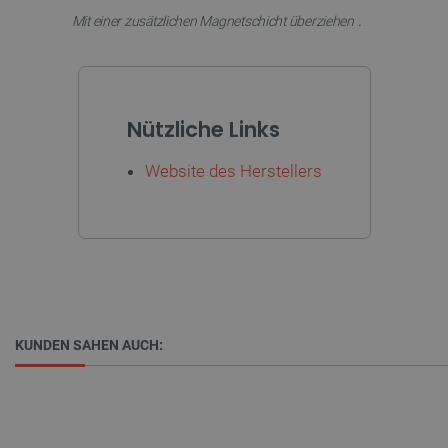
_lb
.botland.de
.
Mit einer zusätzlichen Magnetschicht überziehen
Nützliche Links
Website des Herstellers
CookieScriptConsent
CookieScript
2 
botland.de
isListDisplay
botland.de
KUNDEN SAHEN AUCH:
High-contrast mode
LaSID
Quality Unit
LLC