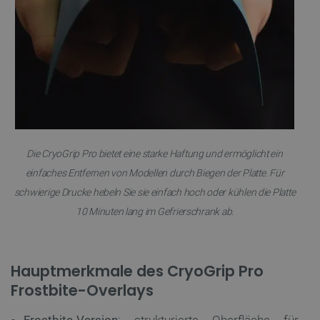
Die CryoGrip Pro bietet eine starke Haftung und ermöglicht ein
einfaches Entfernen von Modellen durch Biegen der Platte. Für
schwierige Drucke hebeln Sie sie einfach hoch oder kühlen die Platte
10 Minuten lang im Gefrierschrank ab.
Hauptmerkmale des CryoGrip Pro
Frostbite-Overlays
Frostbite-Version
: strukturierte Oberfläche für