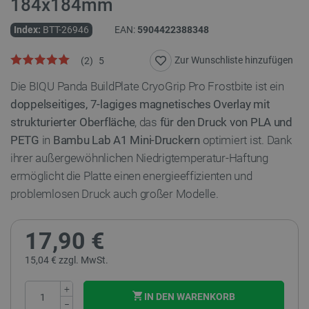
184x184mm
Index:
BTT-26946
EAN:
5904422388348
Zur Wunschliste hinzufügen
(
2
)
5
Die BIQU Panda BuildPlate CryoGrip Pro Frostbite ist ein
doppelseitiges, 7-lagiges magnetisches Overlay mit
strukturierter Oberfläche
, das
für den Druck von PLA und
PETG
in
Bambu Lab A1 Mini-Druckern
optimiert ist. Dank
ihrer außergewöhnlichen Niedrigtemperatur-Haftung
ermöglicht die Platte einen energieeffizienten und
problemlosen Druck auch großer Modelle.
17,90 €
15,04 € zzgl. MwSt.
+
IN DEN WARENKORB
−