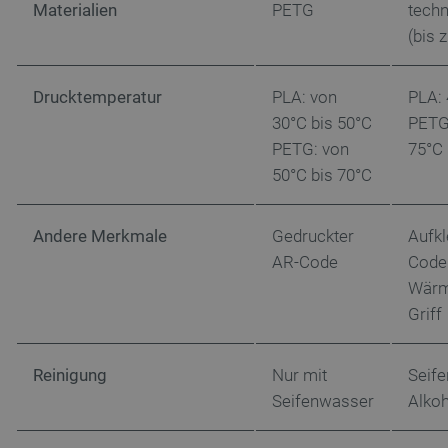
Materialien
PETG
techn
(bis 
Drucktemperatur
PLA: von
PLA: 
30°C bis 50°C
PETG:
isListDisplay
botland.de
PETG: von
75°C
50°C bis 70°C
LaSID
Quality Unit
LLC
Andere Merkmale
Gedruckter
Aufkl
botland.de
AR-Code
Code
Wärm
Griff
_smvs
.botland.de
59
49
Reinigung
Nur mit
Seif
Seifenwasser
Alkoh
critCartData
botland.de
9
50