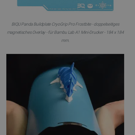
BIQU Panda Buildplate CryoGrip Pro Frostbite - doppelseitiges
magnetisches Overlay - für Bambu Lab A1 Mini-Drucker - 184 x 184
mm.