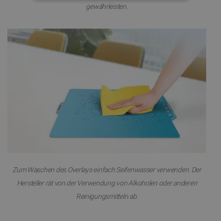
UNBEDINGT ERFORDERLICH
gewährleisten.
PERFORMANCE
TARGETING
FUNKTIONALITÄT
Unbedingt erforderlich
Performance
Targeting
Funktionalität
Unbedingt erforderliche Cookies ermöglichen
wesentliche Kernfunktionen der Website wie die
Benutzeranmeldung und die Kontoverwaltung.
Zum Waschen des Overlays einfach Seifenwasser verwenden. Der
Ohne die unbedingt erforderlichen Cookies kann
Hersteller rät von der Verwendung von Alkoholen oder anderen
die Website nicht ordnungsgemäß verwendet
werden.
Reinigungsmitteln ab.
Anbieter
/
Name
Ab
Domäne