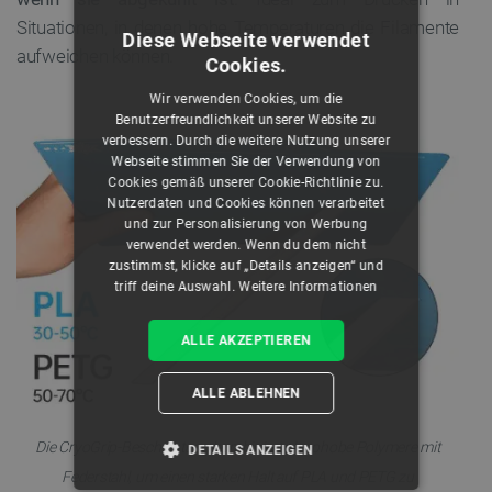
Situationen, in denen hohe Temperaturen die Filamente
Diese Webseite verwendet
aufweichen können.
Cookies.
Wir verwenden Cookies, um die
Benutzerfreundlichkeit unserer Website zu
verbessern. Durch die weitere Nutzung unserer
Webseite stimmen Sie der Verwendung von
Cookies gemäß unserer Cookie-Richtlinie zu.
Nutzerdaten und Cookies können verarbeitet
und zur Personalisierung von Werbung
verwendet werden. Wenn du dem nicht
zustimmst, klicke auf „Details anzeigen“ und
triff deine Auswahl.
Weitere Informationen
ALLE AKZEPTIEREN
ALLE ABLEHNEN
Die CryoGrip-Beschichtung kombiniert oleophobe Polymere mit
DETAILS ANZEIGEN
Federstahl, um einen starken Halt auf PLA und PETG zu