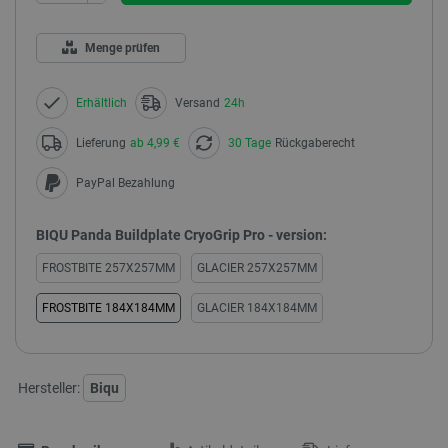
Menge prüfen
Erhältlich
Versand
24h
Lieferung
ab 4,99 €
30 Tage
Rückgaberecht
PayPal Bezahlung
BIQU Panda Buildplate CryoGrip Pro - version:
FROSTBITE 257X257MM
GLACIER 257X257MM
FROSTBITE 184X184MM
GLACIER 184X184MM
Hersteller:
Biqu