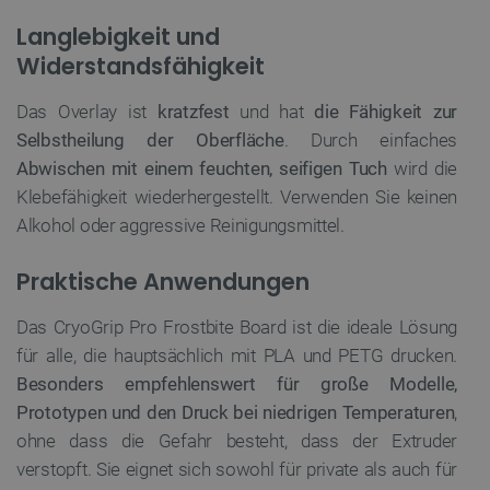
VISITOR_PRIVACY_METADATA
YouTube
5 
Langlebigkeit und
.youtube.com
Widerstandsfähigkeit
Das Overlay ist
kratzfest
und hat
die Fähigkeit zur
Selbstheilung der Oberfläche
. Durch einfaches
Abwischen mit einem feuchten, seifigen Tuch
wird die
Klebefähigkeit wiederhergestellt. Verwenden Sie keinen
Alkohol oder aggressive Reinigungsmittel.
critAccountId
botland.de
9
Praktische Anwendungen
41
Das CryoGrip Pro Frostbite Board ist die ideale Lösung
Datenschutzerklärung von Google
für alle, die hauptsächlich mit PLA und PETG drucken.
Besonders empfehlenswert für große Modelle,
Prototypen und den Druck bei niedrigen Temperaturen
,
ohne dass die Gefahr besteht, dass der Extruder
PrestaShop-[abcdef0123456789]{32}
.botland.de
2 
verstopft. Sie eignet sich sowohl für private als auch für