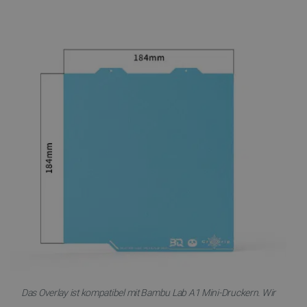
Storage declaration
Name
Storage type
_uetvid
Lokaler Speicher
lastExternalReferrer
Lokaler Speicher
__ps_checkoutPayPalSdkInstance_storage__
Lokaler Speicher
lastExternalReferrerTime
Lokaler Speicher
_uetsid_exp
Lokaler Speicher
_gcl_ls
Lokaler Speicher
lbx_ac_easystorage
Sitzungsspeicher
_cltk
Sitzungsspeicher
_smvc
Lokaler Speicher
Das Overlay ist kompatibel mit Bambu Lab A1 Mini-Druckern. Wir
cartSkuToUrl
Lokaler Speicher