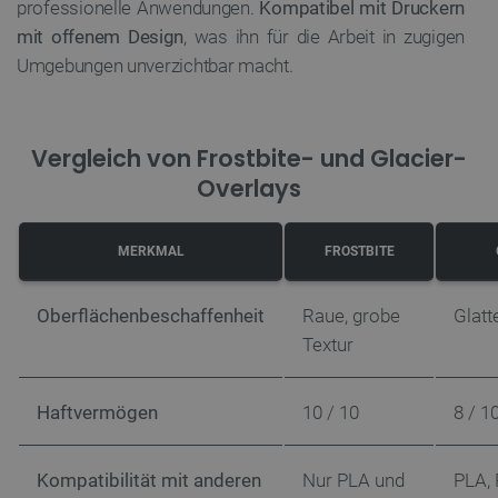
professionelle Anwendungen.
Kompatibel mit Druckern
mit offenem Design
, was ihn für die Arbeit in zugigen
LaVisitorId_Ym90bGFuZC5sYWRlc2suY29tLw
.botland.de
Umgebungen unverzichtbar macht.
critData
botland.de
9
46
Vergleich von Frostbite- und Glacier-
Overlays
MERKMAL
FROSTBITE
_lb
.botland.de
Oberflächenbeschaffenheit
Raue, grobe
Glatt
Textur
Haftvermögen
10 / 10
8 / 1
CookieScriptConsent
CookieScript
2 
Kompatibilität mit anderen
Nur PLA und
PLA,
botland.de