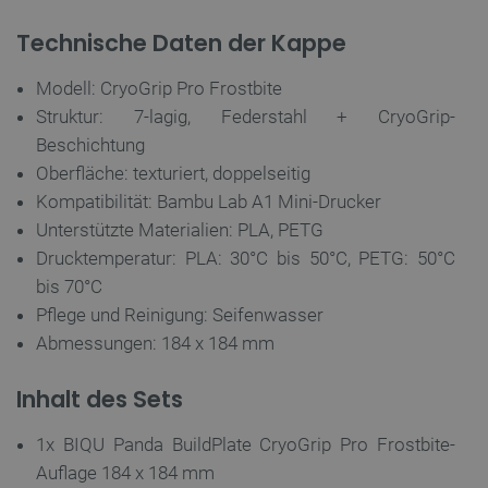
Technische Daten der Kappe
Modell: CryoGrip Pro Frostbite
Struktur: 7-lagig, Federstahl + CryoGrip-
PHPSESSID
PHP.net
botland.de
Beschichtung
Oberfläche: texturiert, doppelseitig
Kompatibilität: Bambu Lab A1 Mini-Drucker
Unterstützte Materialien: PLA, PETG
Drucktemperatur: PLA: 30°C bis 50°C, PETG: 50°C
bis 70°C
Pflege und Reinigung: Seifenwasser
Abmessungen: 184 x 184 mm
Inhalt des Sets
_lb_ccc
.botland.de
1x BIQU Panda BuildPlate CryoGrip Pro Frostbite-
Auflage 184 x 184 mm