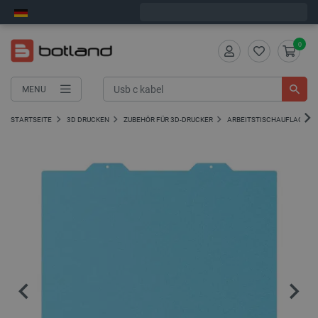
Bestelle in:
3
:
12
:
56
, und wir versenden heute!
0
MENU
STARTSEITE
3D DRUCKEN
ZUBEHÖR FÜR 3D-DRUCKER
ARBEITSTISCHAUFLAGEN 