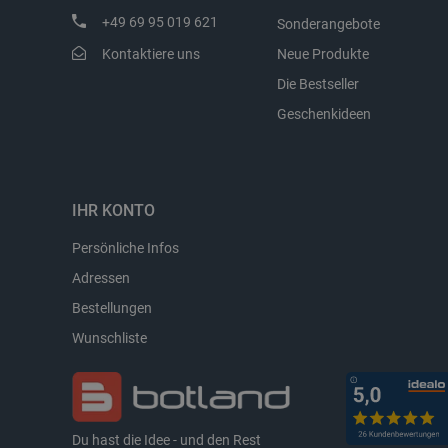
+49 69 95 019 621
Sonderangebote
LaSID
Kontaktiere uns
Neue Produkte
Die Bestseller
_smvs
Geschenkideen
critCartData
PHPSESSID
IHR KONTO
Persönliche Infos
Adressen
Bestellungen
_lb_ccc
Wunschliste
Storage declaration
Du hast die Idee - und den Rest