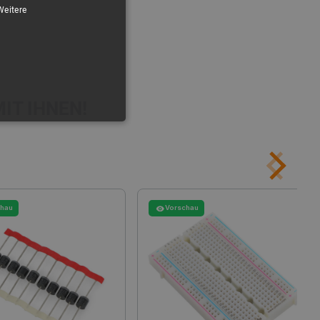
Weitere
IT IHNEN!
FUNKTIONALITÄT
chau
Vorschau
 die Kontoverwaltung. Ohne
 der Einwilligungs- und
rs für ihre Interaktion mit
die Einwilligung des
e Datenschutzrichtlinien