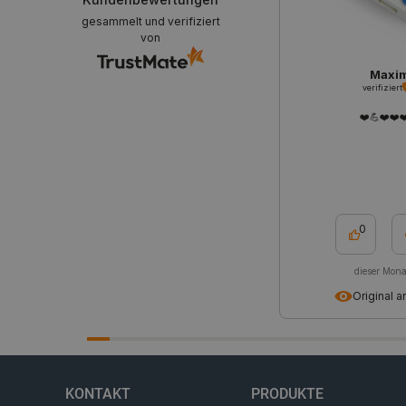
gesammelt und verifiziert
von
critAccountId
Maxi
verifiziert
❤️💪❤️❤️❤
PrestaShop-[abcdef0123456
LaVisitorId_Ym90bGFuZC5
critData
0
_lb
dieser Mona
Original 
CookieScriptConsent
KONTAKT
PRODUKTE
isListDisplay