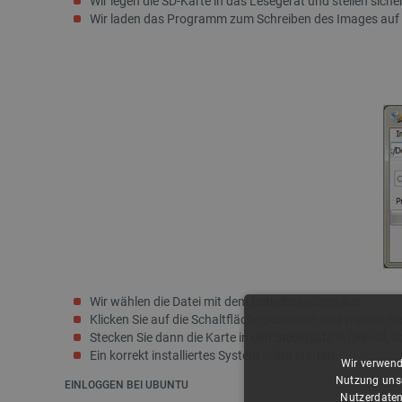
Wir legen die SD-Karte in das Lesegerät und stellen siche
Wir laden das Programm zum Schreiben des Images auf di
Wir wählen die Datei mit dem Betriebssystem aus.
Klicken Sie auf die Schaltfläche Schreiben und warten Sie
Stecken Sie dann die Karte in den Steckplatz in Odroid, s
Ein korrekt installiertes System sollte starten.
Wir verwend
Nutzung unse
EINLOGGEN BEI UBUNTU
Nutzerdaten