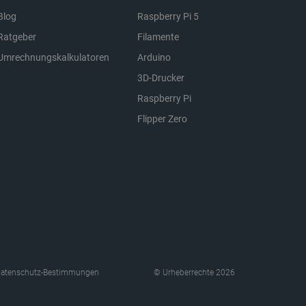
.
Blog
Raspberry Pi 5
erkäufe in Google Analytics
rmationen zu verfolgen.
Ratgeber
Filamente
Umrechnungskalkulatoren
Arduino
Benutzersitzungsstatus über
3D-Drucker
icherzustellen, dass sich
Raspberry Pi
t ändert, wenn der Benutzer
s navigiert oder wenn er
kkehrt.
Flipper Zero
ert wird, die auf der PHP-
lgemeine Kennung, die zum
ablen verwendet wird.
ne zufällig generierte
wendet wird, kann für die
iel ist jedoch die
r einen Benutzer zwischen
ligung des Nutzers zur
bsite zu speichern und die
gen zu gewährleisten, um
tegorien von Cookies zu
atenschutz-Bestimmungen
© Urheberrechte 2026