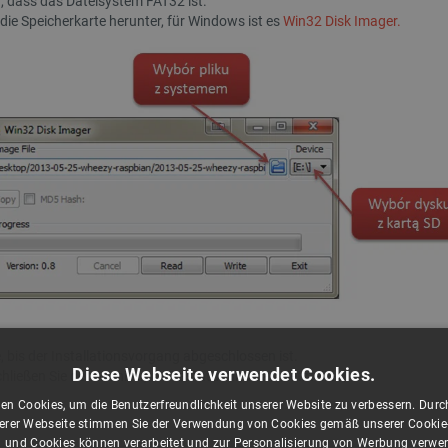
r, dass das Dateisystem FAT32 ist.
e Speicherkarte herunter, für Windows ist es
Win32 Disk Imager.
, bis der Installationsvorgang abgeschlossen ist.
Diese Webseite verwendet Cookies.
chließen Sie den Monitor, die Tastatur und das Netzteil an.
en Cookies, um die Benutzerfreundlichkeit unserer Website zu verbessern. Durch
rer Webseite stimmen Sie der Verwendung von Cookies gemäß unserer Cookie-R
 und Cookies können verarbeitet und zur Personalisierung von Werbung verwe