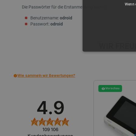
Wenn d
Die Passwörter für die Erstanmeldung lauten:
Benutzername:
odroid
Passwort:
odroid
WIR FREU
UNBEDING
Wie sammeln wir Bewertungen?
Vorschau
Unbedingt erforderliche Coo
4.9
die unbedingt erforderliche
Name
VISITOR_PRIVACY_METAD
109 106
Kundenbewertungen