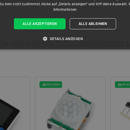
u dem nicht zustimmst, klicke auf „Details anzeigen“ und triff deine Auswahl.
Informationen
ALLE AKZEPTIEREN
ALLE ABLEHNEN
DETAILS ANZEIGEN
EN UNS AUF DIE ZUSAMMENARBEIT M
T ERFORDERLICH
PERFORMANCE
TARGETING
Unbedingt erforderlich
Performance
Targeting
Funktionalität
Vorschau
Vors
kies ermöglichen wesentliche Kernfunktionen der Website wie die Benutzeranmeldung und
n Cookies kann die Website nicht ordnungsgemäß verwendet werden.
Anbieter
/
Ablaufdatum
Beschreibung
Domäne
ATA
YouTube
5 Monate 4
Dieses Cookie dient der Speicherung
.youtube.com
Wochen
Datenschutzbestimmungen des Nutze
der Website. Es erfasst Daten über 
Besuchers in Bezug auf verschieden