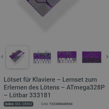
Lötset für Klaviere – Lernset zum
Erlernen des Lötens – ATmega328P
– Lötbar 333181
Index:
SOL-28562
EAN:
732388648504