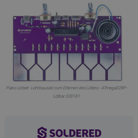
Piano Lötset - Lehrbausatz zum Erlernen des Lötens - ATmega328P -
Lötbar 333181.