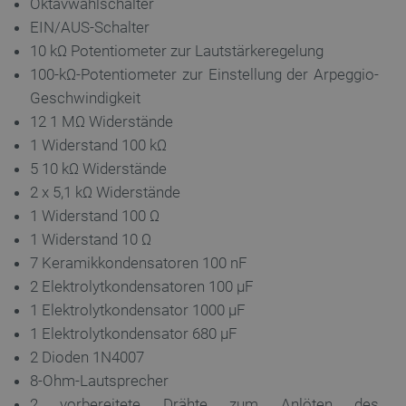
Oktavwahlschalter
EIN/AUS-Schalter
10 kΩ Potentiometer zur Lautstärkeregelung
100-kΩ-Potentiometer zur Einstellung der Arpeggio-
Geschwindigkeit
12 1 MΩ Widerstände
1 Widerstand 100 kΩ
5 10 kΩ Widerstände
2 x 5,1 kΩ Widerstände
1 Widerstand 100 Ω
_lb_ccc
.botland.de
1 Widerstand 10 Ω
7 Keramikkondensatoren 100 nF
2 Elektrolytkondensatoren 100 µF
1 Elektrolytkondensator 1000 µF
1 Elektrolytkondensator 680 µF
2 Dioden 1N4007
Storage declaration
8-Ohm-Lautsprecher
2 vorbereitete Drähte zum Anlöten des
Name
Storage type