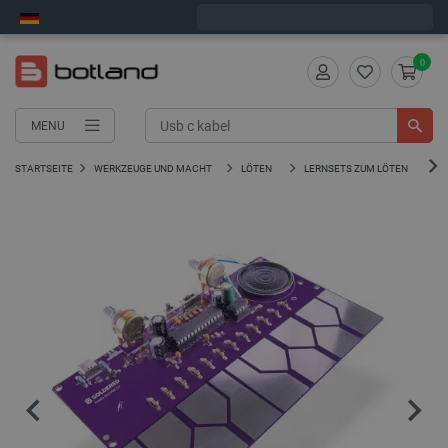
Bestelle in:
8
:
22
:
47
, und wir versenden heute!
0
MENU
STARTSEITE
WERKZEUGE UND MACHT
LÖTEN
LERNSETS ZUM LÖTEN