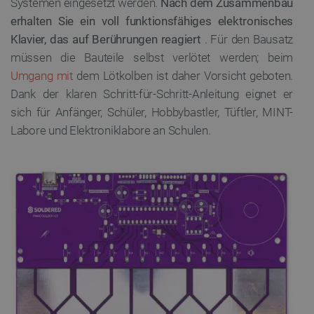
Systemen eingesetzt werden.
Nach dem Zusammenbau
FUNKTIONALITÄT
erhalten Sie ein voll funktionsfähiges elektronisches
Klavier, das auf Berührungen reagiert
. Für den Bausatz
müssen die Bauteile selbst verlötet werden; beim
Unbedingt erforderlich
Performance
Umgang mit
dem Lötkolben ist daher Vorsicht geboten.
Dank der klaren Schritt-für-Schritt-Anleitung eignet er
Targeting
Funktionalität
sich für Anfänger, Schüler, Hobbybastler, Tüftler, MINT-
Unbedingt erforderliche Cookies ermöglichen
Labore und Elektroniklabore an Schulen.
wesentliche Kernfunktionen der Website wie die
Benutzeranmeldung und die Kontoverwaltung. Ohne
die unbedingt erforderlichen Cookies kann die
Website nicht ordnungsgemäß verwendet werden.
Anbieter
/
Name
Ab
Domäne
VISITOR_PRIVACY_METADATA
YouTube
5
.youtube.com