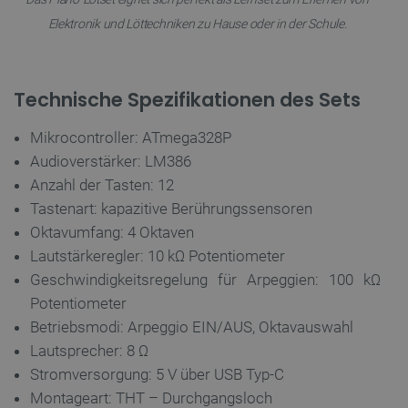
Elektronik und Löttechniken zu Hause oder in der Schule.
_lb
.botland.de
Technische Spezifikationen des Sets
Mikrocontroller: ATmega328P
Audioverstärker: LM386
Anzahl der Tasten: 12
Tastenart: kapazitive Berührungssensoren
Oktavumfang: 4 Oktaven
CookieScriptConsent
CookieScript
2
Lautstärkeregler: 10 kΩ Potentiometer
botland.de
Geschwindigkeitsregelung für Arpeggien: 100 kΩ
Potentiometer
Betriebsmodi: Arpeggio EIN/AUS, Oktavauswahl
Lautsprecher: 8 Ω
Stromversorgung: 5 V über USB Typ-C
isListDisplay
botland.de
Montageart: THT – Durchgangsloch