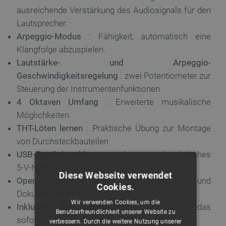
ausreichende Verstärkung des Audiosignals für den
Lautsprecher.
Arpeggio-Modus
: Fähigkeit, automatisch eine
Klangfolge abzuspielen.
Lautstärke- und Arpeggio-
Geschwindigkeitsregelung
: zwei Potentiometer zur
Steuerung der Instrumentenfunktionen
4 Oktaven Umfang
: Erweiterte musikalische
Möglichkeiten
THT-Löten lernen
: Praktische Übung zur Montage
von Durchsteckbauteilen
USB-Typ-C-Anschluss
: modernes und praktisches
5-V-Netzteil
Diese Webseite verwendet
Open Source
: Zugriff auf Quellcode und
Cookies.
Dokumentation auf GitHub
Wir verwenden Cookies, um die
Inklusive 8-Ω-Lautsprecher
: Ermöglicht das
Benutzerfreundlichkeit unserer Website zu
sofortige Testen der Gerätefunktion
verbessern. Durch die weitere Nutzung unserer