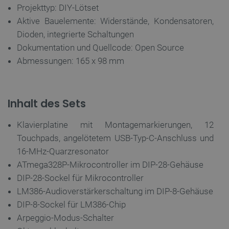
Projekttyp: DIY-Lötset
Aktive Bauelemente: Widerstände, Kondensatoren,
Dioden, integrierte Schaltungen
LaSID
Quality Unit
LLC
Dokumentation und Quellcode: Open Source
botland.de
Abmessungen: 165 x 98 mm
_smvs
.botland.de
5
49
Inhalt des Sets
Klavierplatine mit Montagemarkierungen, 12
critCartData
botland.de
9
50
Touchpads, angelötetem USB-Typ-C-Anschluss und
16-MHz-Quarzresonator
ATmega328P-Mikrocontroller im DIP-28-Gehäuse
DIP-28-Sockel für Mikrocontroller
LM386-Audioverstärkerschaltung im DIP-8-Gehäuse
DIP-8-Sockel für LM386-Chip
PHPSESSID
PHP.net
botland.de
Arpeggio-Modus-Schalter