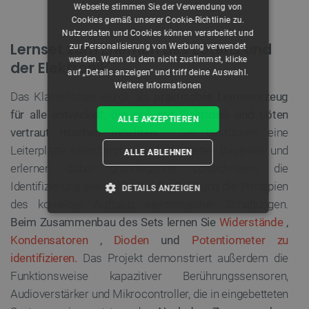
Webseite stimmen Sie der Verwendung von
Cookies gemäß unserer Cookie-Richtlinie zu.
Nutzerdaten und Cookies können verarbeitet und
Lernset zum Erlernen des Lötens und
zur Personalisierung von Werbung verwendet
werden. Wenn du dem nicht zustimmst, klicke
der Elektronik
auf „Details anzeigen“ und triff deine Auswahl.
Weitere Informationen
Das Klavierlötset wurde als
praktisches Lernwerkzeug
für alle entwickelt, die sich mit Elektronik und Löten
ALLE AKZEPTIEREN
vertraut machen möchten
. Sie bestücken eine
Leiterplatte selbst mit allen bedrahteten Bauteilen und
ALLE ABLEHNEN
erlernen dabei grundlegende Löttechniken, die
Identifizierung elektronischer Bauteile und die Prinzipien
DETAILS ANZEIGEN
des korrekten Aufbaus elektronischer Schaltungen.
UNBEDINGT ERFORDERLICH
Beim Zusammenbau des Sets lernen Sie
Widerstände
,
Kondensatoren
,
Dioden
und
Potentiometer zu
PERFORMANCE
identifizieren.
Das Projekt demonstriert außerdem die
Funktionsweise kapazitiver Berührungssensoren,
TARGETING
Audioverstärker und Mikrocontroller, die in eingebetteten