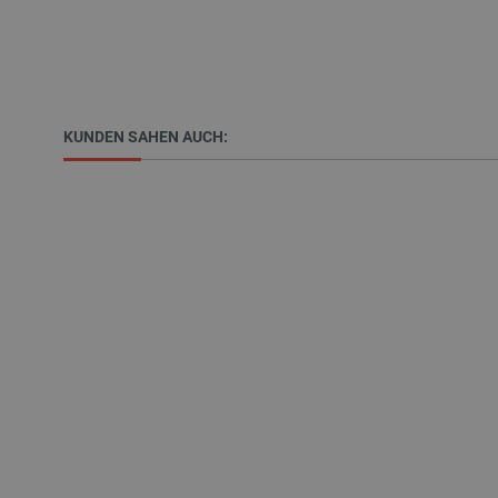
VISITOR_PRIVACY_METAD
KUNDEN SAHEN AUCH:
critAccountId
PrestaShop-[abcdef0123456
LaVisitorId_Ym90bGFuZC5
critData
_lb
CookieScriptConsent