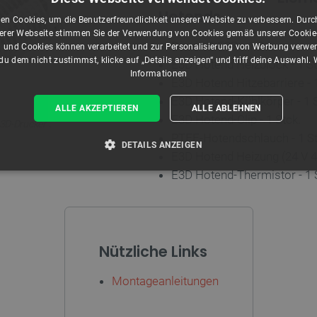
Hotends
en Cookies, um die Benutzerfreundlichkeit unserer Website zu verbessern. Durch
rer Webseite stimmen Sie der Verwendung von Cookies gemäß unserer Cookie-R
Düse V6 E3D - 1 Stk.
 und Cookies können verarbeitet und zur Personalisierung von Werbung verwe
u dem nicht zustimmst, klicke auf „Details anzeigen“ und triff deine Auswahl.
E3D Hotend Heizblock - 1 St
Informationen
E3D Hotend Hitzebarriere - 1
E3D Hotend-Kühlkörper - 1 S
ALLE AKZEPTIEREN
ALLE ABLEHNEN
E3D Hotend-Clip - 1 Stck.
.
 3D-Drucker
PTFE-Hotendschlauch - 1 St
DETAILS ANZEIGEN
E3D Hotend Heizung (24 V 40
E3D Hotend-Thermistor - 1 
T ERFORDERLICH
PERFORMANCE
TARGETING
Unbedingt erforderlich
Performance
Targeting
Funktionalität
Nützliche Links
kies ermöglichen wesentliche Kernfunktionen der Website wie die Benutzeranmeldung und
Montageanleitungen
n Cookies kann die Website nicht ordnungsgemäß verwendet werden.
Anbieter
/
Ablaufdatum
Beschreibung
Domäne