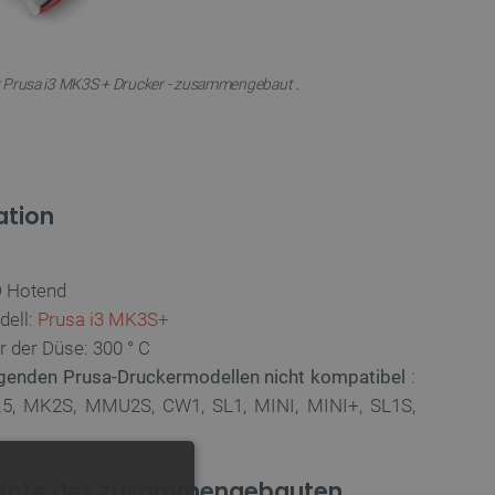
.
 Prusa i3 MK3S + Drucker - zusammengebaut
ation
3D Hotend
dell:
Prusa i3 MK3S+
 der Düse: 300 ° C
olgenden Prusa-Druckermodellen nicht kompatibel
:
5, MK2S, MMU2S, CW1, SL1, MINI, MINI+, SL1S,
lemente des zusammengebauten