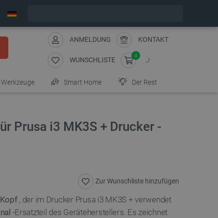
Bestelle in:
6
:
58
:
51
, und wir versenden heute!
ANMELDUNG
KONTAKT
0
WUNSCHLISTE
Werkzeuge
Smart Home
Der Rest
ür Prusa i3 MK3S + Drucker -
Zur Wunschliste hinzufügen
-Kopf
, der im Drucker Prusa i3 MK3S + verwendet
inal
-Ersatzteil des Geräteherstellers. Es zeichnet