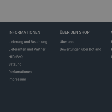
erhalten.
Storage type
Lokaler Speicher
INFORMATIONEN
ÜBER DEN SHOP
Lokaler Speicher
stance_storage__
Lokaler Speicher
Lieferung und Bezahlung
Über uns
Lokaler Speicher
Lieferanten und Partner
Bewertungen über Botland
Lokaler Speicher
Hilfe FAQ
Lokaler Speicher
Satzung
Sitzungsspeicher
Reklamationen
Sitzungsspeicher
Impressum
Lokaler Speicher
Lokaler Speicher
Lokaler Speicher
Lokaler Speicher