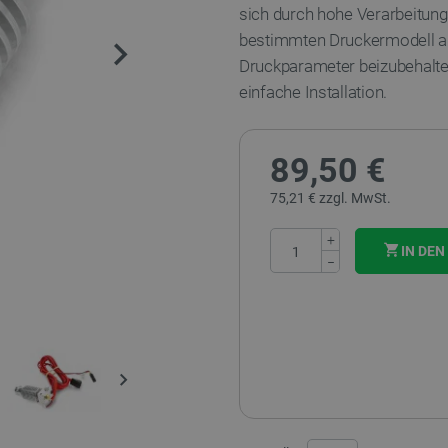
sich durch hohe Verarbeitungs
bestimmten Druckermodell au
Druckparameter beizubehalten
einfache Installation.
89,50 €
75,21 € zzgl. MwSt.
+
IN DE
−