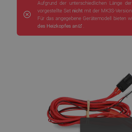
Aufgrund der unterschiedlichen Länge de
vorgestellte Set
nicht
mit der MK3S-Version 
Für das angegebene Gerätemodell bieten w
des Heizkopfes an
.