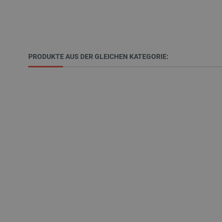
isListDisplay
LaSID
PRODUKTE AUS DER GLEICHEN KATEGORIE:
_smvs
critCartData
PHPSESSID
_lb_ccc