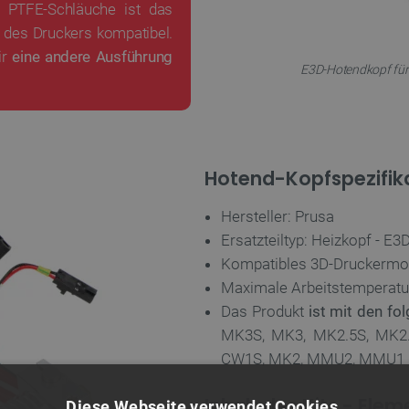
r PTFE-Schläuche ist das
des Druckers kompatibel.
ir
eine andere Ausführung
E3D-Hotendkopf für
Hotend-Kopfspezifik
Hersteller: Prusa
Ersatzteiltyp: Heizkopf - E
Kompatibles 3D-Druckermo
Maximale Arbeitstemperatur
Das Produkt
ist mit den f
MK3S, MK3, MK2.5S, MK2.
CW1S, MK2, MMU2, MMU1
Inhalt des Kits - E
Diese Webseite verwendet Cookies.