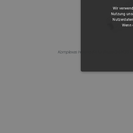
Wir verwend
Nutzung unse
Nutzerdaten
Wenn d
Komplexes Hotend-Kit für Prusa i3 MK3S +
UNBEDING
Unbedingt erforderliche Coo
die unbedingt erforderliche
Name