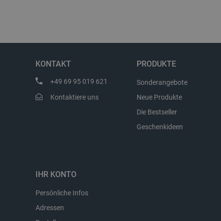
Storage declaration
Name
_uetvid
KONTAKT
PRODUKTE
lastExternalReferrer
__ps_checkoutPayPalSdkIn
+49 69 95 019 621
Sonderangebote
lastExternalReferrerTime
Kontaktiere uns
Neue Produkte
_uetsid_exp
Die Bestseller
_gcl_ls
Geschenkideen
lbx_ac_easystorage
_cltk
_smvc
IHR KONTO
cartSkuToUrl
Persönliche Infos
_uetvid_exp
Adressen
_uetsid