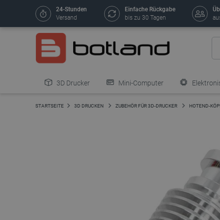
24-Stunden
Einfache Rückgabe
Üb
Versand
bis zu 30 Tagen
au
3D Drucker
Mini-Computer
Elektroni
STARTSEITE
3D DRUCKEN
ZUBEHÖR FÜR 3D-DRUCKER
HOTEND-KÖP