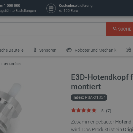
er 1 000 000
Kostenlose Lieferung
sgeführte Bestellungen
ab 100 Euro
SUCHE
sche Bauteile
Sensoren
Roboter und Mechanik
FE UND -BLÖCKE
E3D-Hotendkopf f
montiert
Index:
PSA-21354
5
(
7
)
Zusammengebauter
Hotend
wird. Das Produkt ist ein
Orig