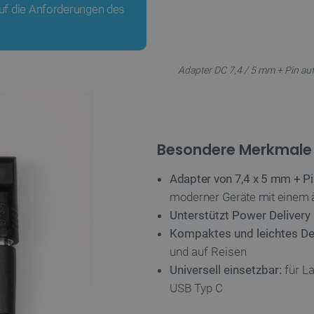
uf die Anforderungen des
Adapter DC 7,4 / 5 mm + Pin au
Besondere Merkmale
Adapter von 7,4 x 5 mm + Pi
moderner Geräte mit einem äl
Unterstützt Power Delivery 
Kompaktes und leichtes De
und auf Reisen
Universell einsetzbar:
für La
USB Typ C