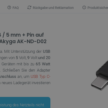
FAQ
Rückgabe und Reklamation
Produktsicher
 / 5 mm + Pin auf
- Akyga AK-ND-D02
a. Mit Unterstützung der
USB
ngen von
5
Volt,
9
Volt
und 20
 Geräten mit bis zu
65 Watt
. Schließen Sie den Adapter
Anschluss
an, um
USB Typ C-
n neues Ladegerät investieren
eistung des Netzteils nicht