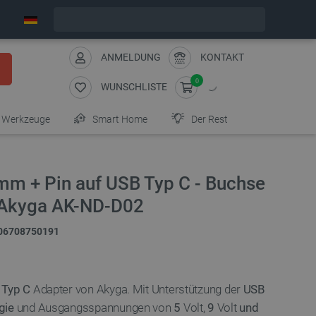
Wir verschicken am Freitag
ANMELDUNG
KONTAKT
0
WUNSCHLISTE
Werkzeuge
Smart Home
Der Rest
mm + Pin auf USB Typ C - Buchse
- Akyga AK-ND-D02
06708750191
 Typ C
Adapter von Akyga. Mit Unterstützung der
USB
gie
und Ausgangsspannungen von
5
Volt,
9
Volt
und