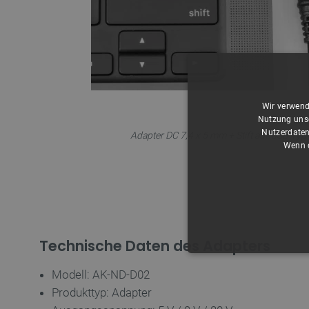
Wir verwend
Nutzung unse
Nutzerdaten
Adapter DC 7,4 x 5 mm + Stift auf USB Typ
Wenn d
Technische Daten des Adapters
UNBEDING
Modell: AK-ND-D02
Produkttyp: Adapter