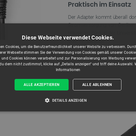
Praktisch im Einsatz
Der Adapter kommt überall dort
Stromversorgung von Geräten
Hause, im Büro, in der Universi
Diese Webseite verwendet Cookies.
oder HP Laptops.
en Cookies, um die Benutzerfreundlichkeit unserer Website zu verbessern. Durch
rer Webseite stimmen Sie der Verwendung von Cookies gemäß unserer Cookie-R
 und Cookies können verarbeitet und zur Personalisierung von Werbung verwe
 C von Akyga.
u dem nicht zustimmst, klicke auf „Details anzeigen“ und triff deine Auswahl.
Informationen
ALLE AKZEPTIEREN
ALLE ABLEHNEN
DETAILS ANZEIGEN
T ERFORDERLICH
PERFORMANCE
TARGETING