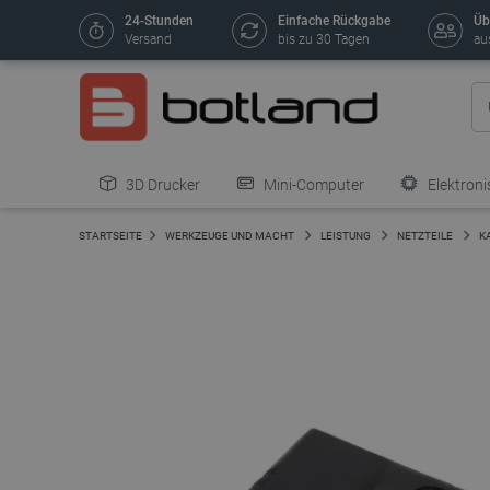
24-Stunden
Einfache Rückgabe
Üb
Versand
bis zu 30 Tagen
au
3D Drucker
Mini-Computer
Elektroni
STARTSEITE
WERKZEUGE UND MACHT
LEISTUNG
NETZTEILE
K