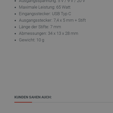
Ausgangsspannung: 5 V / 9 V / 20 V
Maximale Leistung: 65 Watt
Eingangsstecker: USB Typ C
Unbedingt erforderliche Coo
die unbedingt erforderliche
Ausgangsstecker: 7,4 x 5 mm + Stift
Länge der Stifte: 7 mm
Name
Abmessungen: 34 x 13 x 28 mm
VISITOR_PRIVACY_METAD
Gewicht: 10 g
critAccountId
PrestaShop-[abcdef0123456
LaVisitorId_Ym90bGFuZC5
KUNDEN SAHEN AUCH:
critData
High-contrast mode