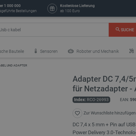
er 1 000 000
Kostenlose Lieferung
sgeführte Bestellungen
ab 100 Euro
SUCHE
sche Bauteile
Sensoren
Roboter und Mechanik
ABEL UND ADAPTER
Adapter DC 7,4/5
für Netzadapter 
Index:
RCO-26993
EAN:
59
Zur Wunschliste hinzufügen
DC 7,4 x 5 mm + Pin auf USB
Power Delivery 3.0-Technolo