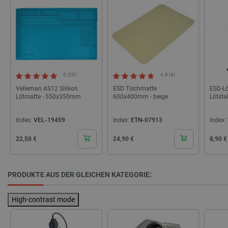
Name
Storage type
_uetvid
Lokaler Speicher
lastExternalReferrer
Lokaler Speicher
__ps_checkoutPayPalSdkInstance_storage__
Lokaler Speicher
lastExternalReferrerTime
Lokaler Speicher
5 (29)
4.8 (4)
_uetsid_exp
Lokaler Speicher
Velleman AS12 Silikon
ESD Tischmatte
ESD-Lö
_gcl_ls
Lokaler Speicher
Lötmatte - 550x350mm
600x400mm - beige
Lötste
lbx_ac_easystorage
Sitzungsspeicher
Index:
VEL-19459
Index:
ETN-07913
Index:
_cltk
Sitzungsspeicher
_smvc
Lokaler Speicher
Cena
Cena
Cena
22,50 €
24,90 €
8,90 €
cartSkuToUrl
Lokaler Speicher
_uetvid_exp
Lokaler Speicher
PRODUKTE AUS DER GLEICHEN KATEGORIE:
_uetsid
Lokaler Speicher
luigis.env.v2.159265-309907
Sitzungsspeicher
High-contrast mode