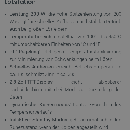
Lötstation
FUNKTIONALITÄT
Leistung 200 W
: die hohe Spitzenleistung von 200
W sorgt für schnelles Aufheizen und stabilen Betrieb
auch bei großen Lötfeldern
Unbedingt erforderlich
Performance
Temperaturbereich
: einstellbar von 100°C bis 450°C
Targeting
Funktionalität
mit umschaltbaren Einheiten von °C und °F
PID-Regelung
: intelligente Temperaturstabilisierung
Unbedingt erforderliche Cookies ermöglichen
wesentliche Kernfunktionen der Website wie die
zur Minimierung von Schwankungen beim Löten
Benutzeranmeldung und die Kontoverwaltung. Ohne
Schnelles Aufheizen
: erreicht Betriebstemperatur in
die unbedingt erforderlichen Cookies kann die
Website nicht ordnungsgemäß verwendet werden.
ca. 1 s, schmilzt Zinn in ca. 3 s
Anbieter
/
2,8-Zoll-TFT-Display
: leicht ablesbarer
Name
Ab
Domäne
Farbbildschirm mit drei Modi zur Darstellung der
VISITOR_PRIVACY_METADATA
YouTube
5
Daten
.youtube.com
Dynamischer Kurvenmodus
: Echtzeit-Vorschau des
Temperaturverlaufs
Induktiver Standby-Modus
: geht automatisch in den
Ruhezustand, wenn der Kolben abgestellt wird