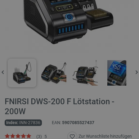
FNIRSI DWS-200 F Lötstation -
200W
Index:
INN-27836
EAN:
5907085527437
Zur Wunschliste hinzufügen
(
3
)
5