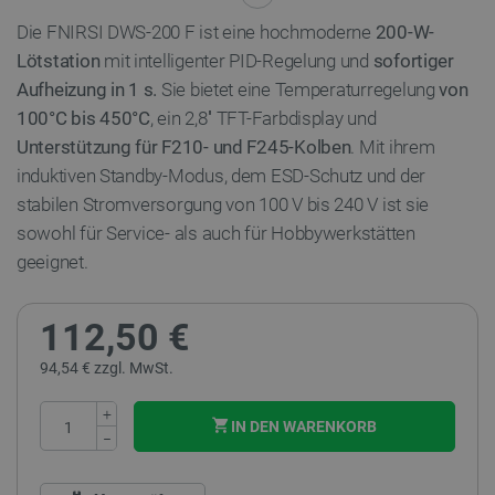
Die FNIRSI DWS-200 F ist eine hochmoderne
200-W-
Lötstation
mit intelligenter PID-Regelung und
sofortiger
Aufheizung in 1 s.
Sie bietet eine Temperaturregelung
von
100°C bis 450°C
, ein 2,8'' TFT-Farbdisplay und
Unterstützung für F210- und F245-Kolben
. Mit ihrem
induktiven Standby-Modus, dem ESD-Schutz und der
stabilen Stromversorgung von 100 V bis 240 V ist sie
sowohl für Service- als auch für Hobbywerkstätten
geeignet.
112,50 €
94,54 € zzgl. MwSt.
+
IN DEN WARENKORB
−