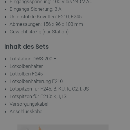
Eingangsspannung: 100 V bis 240 V AC
Eingangs-Sicherung: 3 A
Unterstützte Küvetten: F210, F245
Abmessungen: 156 x 96 x 103 mm
_lb
.botland.de
Gewicht: 457 g (nur Station)
Inhalt des Sets
Lötstation DWS-200 F
Lötkolbenhalter
Lötkolben F245
Lötkolbenhalterung F210
CookieScriptConsent
CookieScript
2
botland.de
Lötspitzen für F245: B, KU, K, C2, I, JS
Lötspitzen für F210: K, I, IS
Versorgungskabel
Anschlusskabel
isListDisplay
botland.de