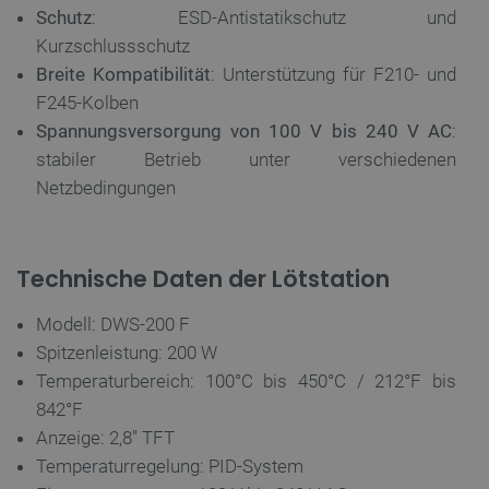
Schutz
: ESD-Antistatikschutz und
Kurzschlussschutz
Breite Kompatibilität
: Unterstützung für F210- und
F245-Kolben
critAccountId
botland.de
9
41
Spannungsversorgung von 100 V bis 240 V AC
:
stabiler Betrieb unter verschiedenen
Netzbedingungen
Datenschutzerklärung von Google
Technische Daten der Lötstation
PrestaShop-[abcdef0123456789]{32}
.botland.de
2
Modell: DWS-200 F
Spitzenleistung: 200 W
Temperaturbereich: 100°C bis 450°C / 212°F bis
LaVisitorId_Ym90bGFuZC5sYWRlc2suY29tLw
.botland.de
842°F
Anzeige: 2,8'' TFT
critData
botland.de
9
46
Temperaturregelung: PID-System