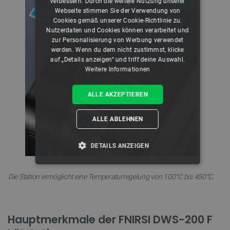
verbessern. Durch die weitere Nutzung unserer
Webseite stimmen Sie der Verwendung von
Cookies gemäß unserer Cookie-Richtlinie zu.
Nutzerdaten und Cookies können verarbeitet und
zur Personalisierung von Werbung verwendet
werden. Wenn du dem nicht zustimmst, klicke
auf „Details anzeigen“ und triff deine Auswahl.
Weitere Informationen
ALLE AKZEPTIEREN
ALLE ABLEHNEN
DETAILS ANZEIGEN
UNBEDINGT ERFORDERLICH
Die Station ermöglicht eine Temperaturregelung von 100°C bis 450°C.
PERFORMANCE
Hauptmerkmale der FNIRSI DWS-200 F
TARGETING