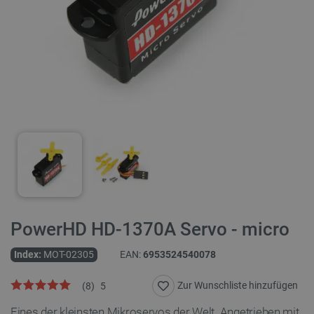
PowerHD HD-1370A Servo - micro
Index:
MOT-02305
EAN:
6953524540078
Zur Wunschliste hinzufügen
(
8
)
5
Eines der kleinsten Mikroservos der Welt. Angetrieben mit