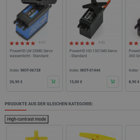
LaVisitorId_Ym90bGFuZC5sYWRlc2suY29tLw
.botland.de
critData
botland.de
9
46
5 (7)
5 (2)
PowerHD LW-20MG Servo
PowerHD HD-1501MG-Servo
Power
wasserdicht - Standard
- Standard
360 Gr
Index:
MOT-06728
Index:
MOT-01444
Index:
_lb
.botland.de
Cena
Cena
Cena
26,90 €
15,00 €
8,90 €
PRODUKTE AUS DER GLEICHEN KATEGORIE:
High-contrast mode
CookieScriptConsent
CookieScript
2 
botland.de