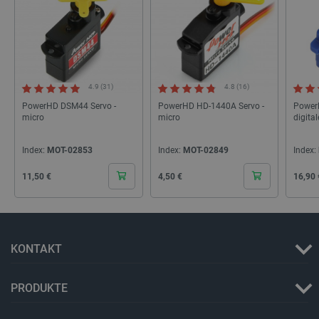
4.9 (31)
4.8 (16)
isListDisplay
botland.de
PowerHD DSM44 Servo -
PowerHD HD-1440A Servo -
PowerH
micro
micro
digita
Index:
MOT-02853
Index:
MOT-02849
Index:
LaSID
Quality Unit
LLC
Cena
Cena
Cena
botland.de
11,50 €
4,50 €
16,90 
_smvs
.botland.de
59
49
KONTAKT
PRODUKTE
critCartData
botland.de
9
50