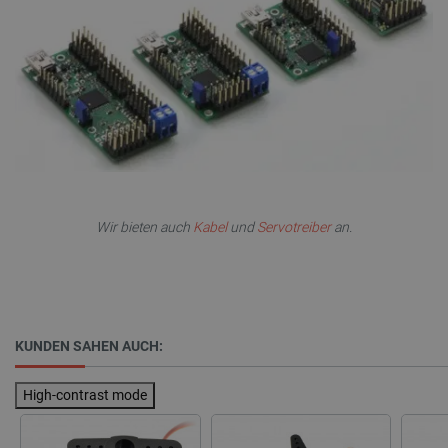
VISITOR_PRIVACY_METADATA
YouTube
5 
.youtube.com
Wir bieten auch
Kabel
und
Servotreiber
an.
critAccountId
botland.de
9
41
Datenschutzerklärung von Google
KUNDEN SAHEN AUCH:
High-contrast mode
PrestaShop-[abcdef0123456789]{32}
.botland.de
2 