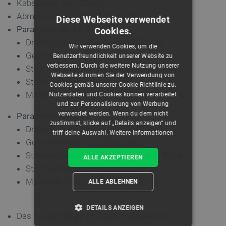
Kabellänge: ca. 100 mm
Abmessungen: 20,2 x 8,5 x 17,6 mm
Diese Webseite verwendet
Parameter für 4,8 V:
Cookies.
Drehmoment: 0,4 kg * cm (0,039 Nm)
Wir verwenden Cookies, um die
Geschwindigkeit: 0,12 Sek. / 60°
Benutzerfreundlichkeit unserer Website zu
verbessern. Durch die weitere Nutzung unserer
Stromverbrauch im Standby-Modus: 4 mA
Webseite stimmen Sie der Verwendung von
Stromaufnahme ohne Last: 110 mA
Cookies gemäß unserer Cookie-Richtlinie zu.
Maximale Stromaufnahme: 260 mA
Nutzerdaten und Cookies können verarbeitet
und zur Personalisierung von Werbung
verwendet werden. Wenn du dem nicht
Parameter für 6,0 V:
zustimmst, klicke auf „Details anzeigen“ und
Drehmoment: 0,6 kg * cm (0,059 Nm)
triff deine Auswahl.
Weitere Informationen
Geschwindigkeit: 0,10 Sek. / 60°
Stromverbrauch im Standby-Modus: 5 mA
ALLE AKZEPTIEREN
Stromaufnahme ohne Last: 120 mA
Maximale Stromaufnahme: 320 mA
ALLE ABLEHNEN
DETAILS ANZEIGEN
Das Set enthält einen Satz Schleppleinen,