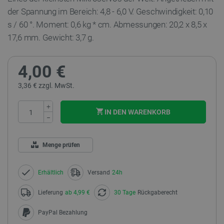
der Spannung im Bereich: 4,8 - 6,0 V.
Geschwindigkeit:
0,10
s / 60
°.
Moment: 0,6
kg * cm.
Abmessungen: 20,2 x 8,5 x
17,6 mm. Gewicht: 3,7 g.
4,00 €
3,36 € zzgl. MwSt.
+
IN DEN WARENKORB
−
Menge prüfen
Erhältlich
Versand
24h
Lieferung
ab 4,99 €
30 Tage
Rückgaberecht
PayPal Bezahlung