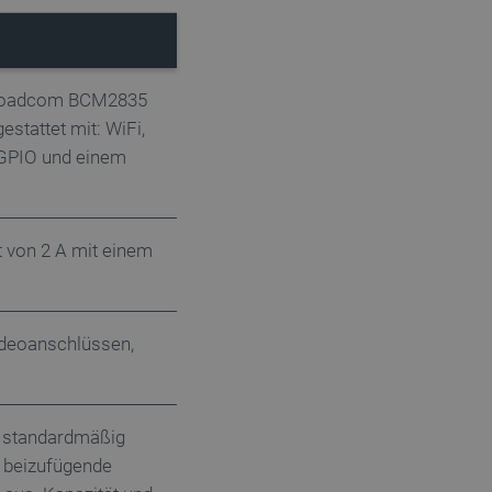
 Broadcom BCM2835
stattet mit: WiFi,
 GPIO und einem
t von 2 A mit einem
ideoanschlüssen,
 standardmäßig
t beizufügende