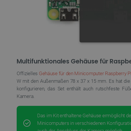
UNBEDING
Multifunktionales Gehäuse für Raspbe
Offizielles
Gehäuse für den Minicomputer Raspberry P
W mit den Außenmaßen 78 x 37 x 15 mm. Es hat die M
Unbedingt erforderliche Coo
konfigurieren, das Set enthält auch rutschfeste Fü
die unbedingt erforderliche
Kamera.
Name
VISITOR_PRIVACY_METAD
Das im Kit enthaltene Gehäuse ermöglicht de
Minicomputers in verschiedenen Konfiguratio
auch der Anschluss der Kamera möglich.