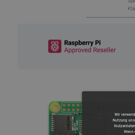
Spe
Kla
Wir verwend
Nutzung unse
Nutzerdaten
Wenn d