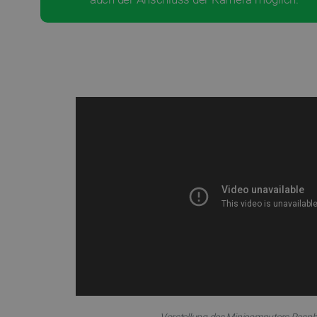
critAccountId
PrestaShop-[abcdef0123456
LaVisitorId_Ym90bGFuZC5
critData
_lb
CookieScriptConsent
isListDisplay