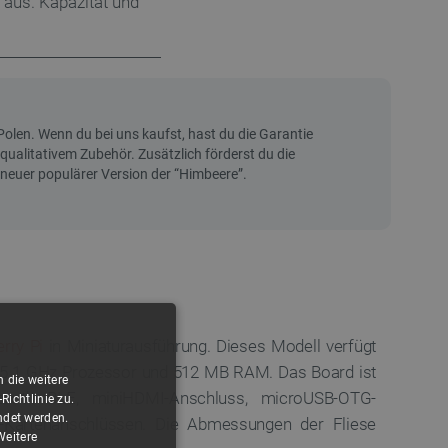
 aus. Kapazität und
rry Pi
in Miniaturausführung. Dieses Modell verfügt
 1 GHz Prozessor und 512 MB RAM. Das Board ist
 die weitere
uetooth BLE, miniHDMI-Anschluss, microUSB-OTG-
ichtlinie zu.
ndet werden.
D-Kartenanschlüssen. Die Abmessungen der Fliese
Weitere