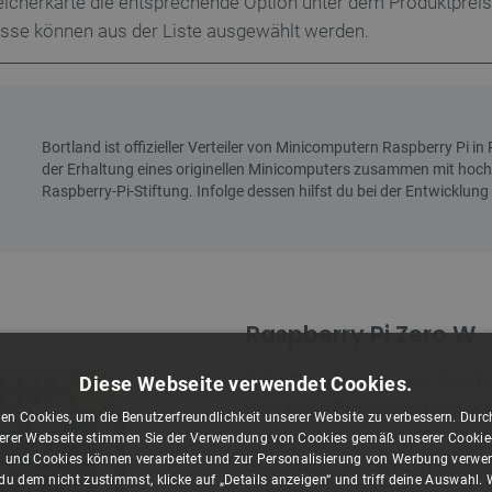
icherkarte die entsprechende Option unter dem Produktpreis
sse können aus der Liste ausgewählt werden.
Raspberry Pi Zero W
Beliebter
Minicomputer Raspbe
Diese Webseite verwendet Cookies.
über einen Broadcom BCM2835
en Cookies, um die Benutzerfreundlichkeit unserer Website zu verbessern. Durch
ausgestattet mit: WiFi, Bl
rer Webseite stimmen Sie der Verwendung von Cookies gemäß unserer Cookie-R
 und Cookies können verarbeitet und zur Personalisierung von Werbung verwe
Steckplatz, 40 GPIO, microS
u dem nicht zustimmst, klicke auf „Details anzeigen“ und triff deine Auswahl.