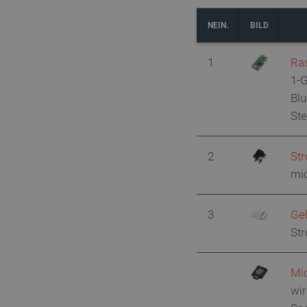
NEIN.
BILD
1
Ras
1-G
Bl
Ste
2
Str
mi
3
Geh
St
Mi
wir