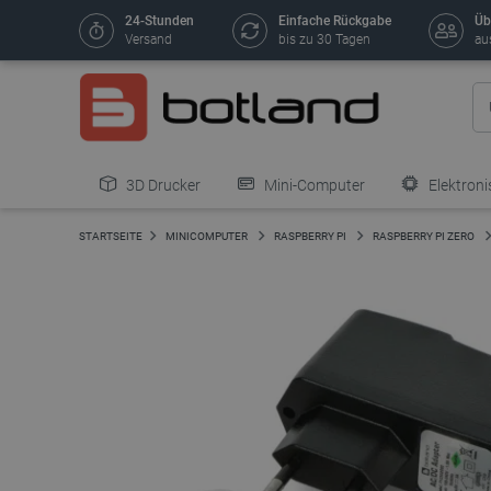
24-Stunden
Einfache Rückgabe
Üb
Versand
bis zu 30 Tagen
au
3D Drucker
Mini-Computer
Elektroni
STARTSEITE
MINICOMPUTER
RASPBERRY PI
RASPBERRY PI ZERO