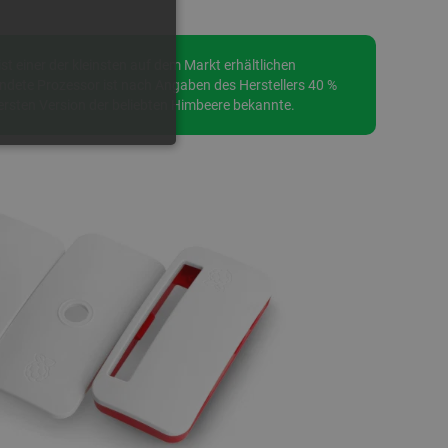
st einer der kleinsten auf dem Markt erhältlichen
ndete Prozessor ist nach Angaben des Herstellers 40 %
 ersten Version der beliebten Himbeere bekannte.
FUNKTIONALITÄT
 die Kontoverwaltung. Ohne
 der Einwilligungs- und
rs für ihre Interaktion mit
die Einwilligung des
e Datenschutzrichtlinien
en, dass ihre Präferenzen in
n.