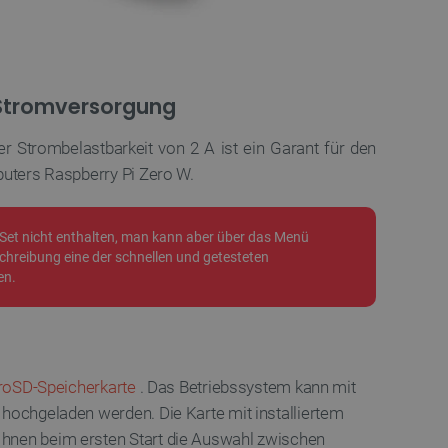
 für das aktuell in der
rt. Es spielt eine
onalitäten im
ngen und Kontomanagement
-Stromversorgung
es auf der PrestaShop-
ich.
er Strombelastbarkeit von 2 A ist ein Garant für den
ennung des Besuchers.
uters Raspberry Pi Zero W.
ritische Nutzerdaten zu
tionalität der Website zu
 Nutzererfahrung zu
m Set nicht enthalten, man kann aber über das Menü
ichszwecke verwendet, um
hreibung eine der schnellen und getesteten
fragen in jeder
en.
r gerichtet werden,
rerfahrung der Website
pt.com-Dienst verwendet,
für Besucher-Cookies zu
Cookie-Script.com muss
roSD-Speicherkarte
. Das Betriebssystem kann mit
hochgeladen werden. Die Karte mit installiertem
re Präferenzen für die
.
nen beim ersten Start die Auswahl zwischen