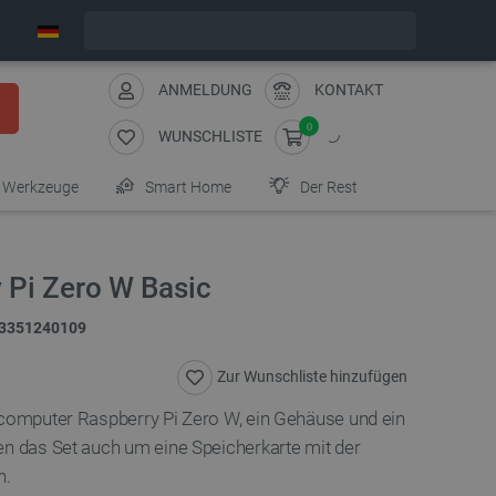
Wir verschicken am Montag
ANMELDUNG
KONTAKT
0
WUNSCHLISTE
Werkzeuge
Smart Home
Der Rest
 Pi Zero W Basic
3351240109
Zur Wunschliste hinzufügen
icomputer Raspberry Pi Zero W, ein Gehäuse und ein
en das Set auch um eine Speicherkarte mit der
n.