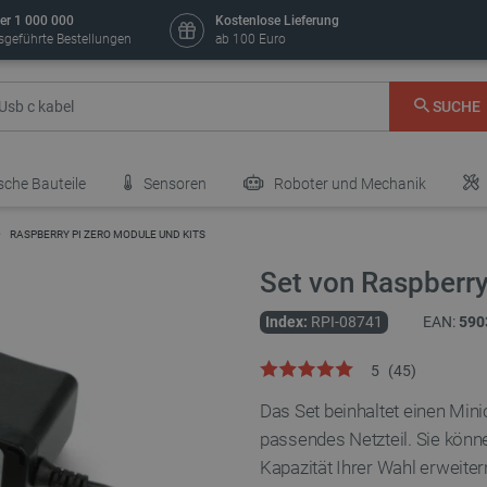
er 1 000 000
Kostenlose Lieferung
sgeführte Bestellungen
ab 100 Euro
SUCHE
sche Bauteile
Sensoren
Roboter und Mechanik
RASPBERRY PI ZERO MODULE UND KITS
Set von Raspberry
Index:
RPI-08741
EAN:
590
5
(
45
)
Das Set beinhaltet einen Min
passendes Netzteil. Sie könn
Kapazität Ihrer Wahl erweiter