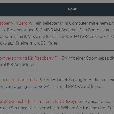
NAME
pberry Pi Zero W
- ein beliebter Mini-Computer mit einem
Hz-Prozessor und 512 MB RAM-Speicher. Das Board ist ausge
uetooth, miniHDMI-Anschluss, microUSB-OTG-Steckplatz, 40
ckplatz für eine microSD-Karte.
omversorgung für Raspberry Pi
- 5 V mit einer Stromkapazitä
croUSB-Anschluss.
äuse für Raspberry Pi Zero
– bietet Zugang zu Audio- und V
romversorgung, microSD-Karten und GPIO-Anschlüssen.
croSD-Speicherkarte mit dem NOOBs-System
-
Zusatzoption,
d das Set ohne Karte verschickt. Wählen Sie für eine dem Se