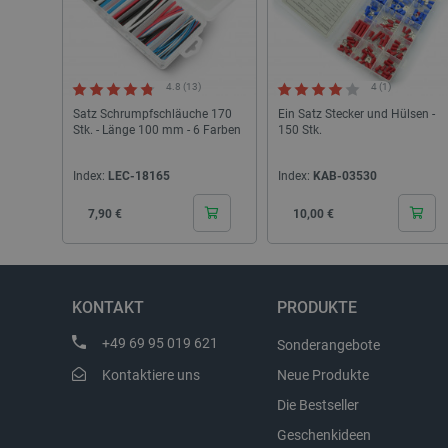
_smvs
critCartData
4.8 (13)
4 (1)
Satz Schrumpfschläuche 170
Ein Satz Stecker und Hülsen -
PHPSESSID
Stk. - Länge 100 mm - 6 Farben
150 Stk.
Index:
LEC-18165
Index:
KAB-03530
Cena
Cena
7,90 €
10,00 €
_lb_ccc
KONTAKT
PRODUKTE
+49 69 95 019 621
Sonderangebote
Storage declaration
Kontaktiere uns
Neue Produkte
Name
Die Bestseller
_uetvid
Geschenkideen
lastExternalReferrer