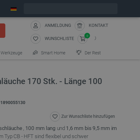
Wir verschicken am Freitag
ANMELDUNG
KONTAKT
0
WUNSCHLISTE
Werkzeuge
Smart Home
Der Rest
läuche 170 Stk. - Länge 100
01890055130
Zur Wunschliste hinzufügen
schläuche
,
100 mm lang
und
1,6 mm bis 9,5 mm im
m Typ CB - HFT sind flexibel und schwer