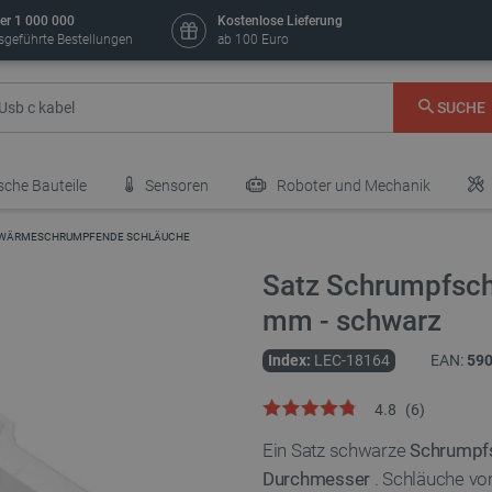
er 1 000 000
Kostenlose Lieferung
sgeführte Bestellungen
ab 100 Euro
SUCHE
sche Bauteile
Sensoren
Roboter und Mechanik
WÄRMESCHRUMPFENDE SCHLÄUCHE
Satz Schrumpfsch
mm - schwarz
Index:
LEC-18164
EAN:
59
4.8
(
6
)
Ein Satz schwarze
Schrumpf
Durchmesser
. Schläuche vo