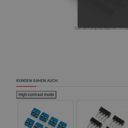
Satz Schrumpfschläuche 170 St
UNBEDING
Unbedingt erforderliche Coo
die unbedingt erforderliche
KUNDEN SAHEN AUCH:
Name
VISITOR_PRIVACY_METAD
High-contrast mode
critAccountId