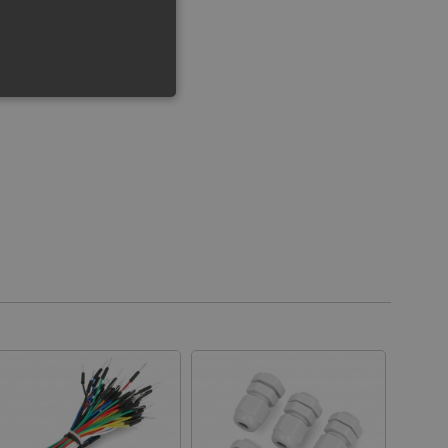
FUNKTIONALITÄT
 die Kontoverwaltung. Ohne
 der Einwilligungs- und
rs für ihre Interaktion mit
die Einwilligung des
e Datenschutzrichtlinien
en, dass ihre Präferenzen in
n.
 für das aktuell in der
rt. Es spielt eine