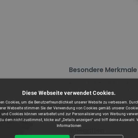
Besondere Merkmale
Schrumpftemperatur: 90°C
Radiale Schrumpfung: größe
Diese Webseite verwendet Cookies.
Längenänderung kleiner +/-
en Cookies, um die Benutzerfreundlichkeit unserer Website zu verbessern. Durch
Zugfestigkeit: mehr als 1,4
rer Webseite stimmen Sie der Verwendung von Cookies gemäß unserer Cookie-R
Entflammbarkeit: VW-1
 und Cookies können verarbeitet und zur Personalisierung von Werbung verwe
u dem nicht zustimmst, klicke auf „Details anzeigen“ und triff deine Auswahl.
Informationen
Inbegriffen