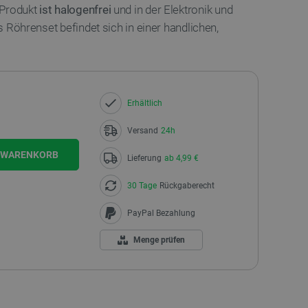
Produkt
ist halogenfrei
und in der Elektronik und
 Röhrenset befindet sich in einer handlichen,
Erhältlich
Versand
24h
N WARENKORB
Lieferung
ab 4,99 €
30 Tage
Rückgaberecht
PayPal Bezahlung
Menge prüfen