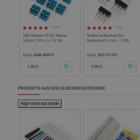
PrestaShop-[abcdef0123456
5 (10)
5 (2)
LaVisitorId_Ym90bGFuZC5
ARK Stecker KF301 Raster
Weibliche Buchse 2x4,
5,0mm 2 Pin (-) - 10 Stk.
Rastermaß 2 mm – 5 Stk.
critData
Index:
KAB-00810
Index:
UCC-01257
_lb
Cena
Cena
1,50 €
4,90 €
PRODUKTE AUS DER GLEICHEN KATEGORIE:
CookieScriptConsent
High-contrast mode
isListDisplay
LaSID