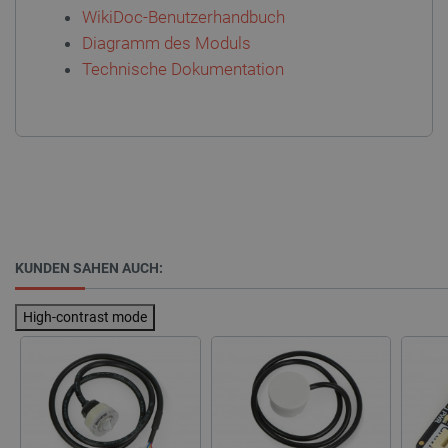
WikiDoc-Benutzerhandbuch
Diagramm des Moduls
LaVisitorId_Ym90bGFuZC5sYWRlc2suY29tLw
.botland.de
Technische Dokumentation
critData
botland.de
9
46
_lb
.botland.de
KUNDEN SAHEN AUCH:
High-contrast mode
CookieScriptConsent
CookieScript
2
botland.de