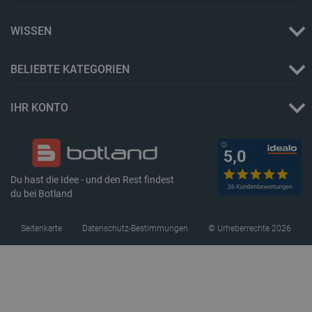
WISSEN
BELIEBTE KATEGORIEN
Storage declaration
Name
Storage type
IHR KONTO
_uetvid
Lokaler Speicher
lastExternalReferrer
Lokaler Speicher
__ps_checkoutPayPalSdkInstance_storage__
Lokaler Speicher
Du hast die Idee - und den Rest findest
lastExternalReferrerTime
Lokaler Speicher
du bei Botland
_uetsid_exp
Lokaler Speicher
_gcl_ls
Lokaler Speicher
Seitenkarte
Datenschutz-Bestimmungen
© Urheberrechte 2026
lbx_ac_easystorage
Sitzungsspeicher
_cltk
Sitzungsspeicher
_smvc
Lokaler Speicher
cartSkuToUrl
Lokaler Speicher