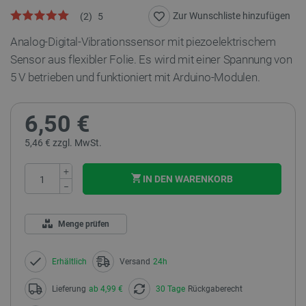
Zur Wunschliste hinzufügen
(
2
)
5
Analog-Digital-Vibrationssensor mit piezoelektrischem
Sensor aus flexibler Folie. Es wird mit einer Spannung von
5 V betrieben und funktioniert mit Arduino-Modulen.
6,50 €
5,46 € zzgl. MwSt.
+
IN DEN WARENKORB
−
Menge prüfen
Erhältlich
Versand
24h
Lieferung
ab 4,99 €
30 Tage
Rückgaberecht