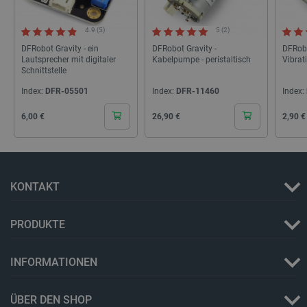
4.9 (5)
5 (2)
DFRobot Gravity - ein
DFRobot Gravity -
DFRobo
Lautsprecher mit digitaler
Kabelpumpe - peristaltisch
Vibrat
Schnittstelle
PHPSESSID
PHP.net
botland.de
Index:
DFR-05501
Index:
DFR-11460
Index:
Cena
Cena
Cena
6,00 €
26,90 €
2,90 €
KONTAKT
PRODUKTE
INFORMATIONEN
_lb_ccc
.botland.de
ÜBER DEN SHOP