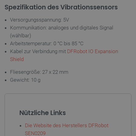
VISITOR_PRIVACY_METADATA
YouTube
5
Spezifikation des Vibrationssensors
.youtube.com
Versorgungsspannung: 5V
Kommunikation: analoges und digitales Signal
(wählbar)
Arbeitstemperatur: 0 °C bis 85 °C
Kabel zur Verbindung mit
DFRobot IO Expansion
Shield
Fliesengröße: 27 x 22 mm
critAccountId
botland.de
9
41
Gewicht: 10 g
Datenschutzerklärung von Google
Nützliche Links
PrestaShop-[abcdef0123456789]{32}
.botland.de
2
Die Website des Herstellers DFRobot
SEN0209