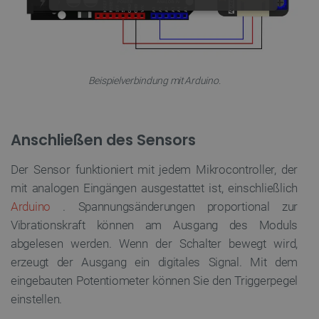
UNBEDINGT ERFORDERLICH
PERFORMANCE
Beispielverbindung mit Arduino.
TARGETING
FUNKTIONALITÄT
Anschließen des Sensors
Der Sensor funktioniert mit jedem Mikrocontroller, der
Unbedingt erforderlich
Performance
mit analogen Eingängen ausgestattet ist, einschließlich
Arduino
. Spannungsänderungen proportional zur
Targeting
Funktionalität
Vibrationskraft können am Ausgang des Moduls
Unbedingt erforderliche Cookies ermöglichen
abgelesen werden. Wenn der Schalter bewegt wird,
wesentliche Kernfunktionen der Website wie die
Benutzeranmeldung und die Kontoverwaltung. Ohne
erzeugt der Ausgang ein digitales Signal. Mit dem
die unbedingt erforderlichen Cookies kann die
Website nicht ordnungsgemäß verwendet werden.
eingebauten Potentiometer können Sie den Triggerpegel
einstellen.
Anbieter
/
Name
Ab
Domäne