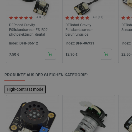
4.8 (7)
4.8 (11)
DFRobot Gravity -
DFRobot Gravity -
DFRobo
Füllstandsensor FS-IR02 -
Füllstandssensor -
Sensor 
photoelektrisch, digital
berührungslos
isListDisplay
botland.de
Index:
DFR-06612
Index:
DFR-06931
Index:
Cena
Cena
Cena
7,50 €
12,90 €
22,50 
LaSID
Quality Unit
LLC
botland.de
PRODUKTE AUS DER GLEICHEN KATEGORIE:
High-contrast mode
_smvs
.botland.de
5
49
critCartData
botland.de
9
50