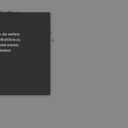
ikation
fnahme ohne Last: 80 mA
 die weitere
 blockierter Welle: 2,2 A
ichtlinie zu.
ndet werden.
83:1
Weitere
5 U/min
(0,6 Nm)
mm
FUNKTIONALITÄT