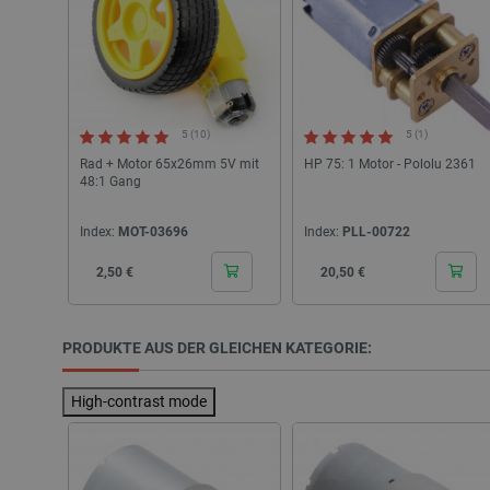
CookieScriptConsent
5 (10)
5 (1)
Rad + Motor 65x26mm 5V mit
HP 75: 1 Motor - Pololu 2361
isListDisplay
48:1 Gang
LaSID
Index:
MOT-03696
Index:
PLL-00722
Cena
Cena
2,50 €
20,50 €
_smvs
critCartData
PRODUKTE AUS DER GLEICHEN KATEGORIE:
PHPSESSID
High-contrast mode