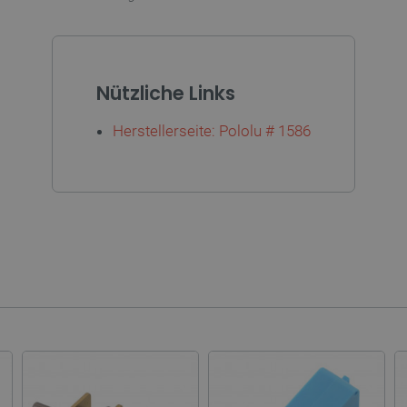
kies ermöglichen wesentliche Kernfunktionen der Website wie die Benutzeranmeldung und
n Cookies kann die Website nicht ordnungsgemäß verwendet werden.
Anbieter
/
Ablaufdatum
Beschreibung
Domäne
Nützliche Links
ATA
YouTube
5 Monate 4
Dieses Cookie dient der Speicherung
.youtube.com
Wochen
Datenschutzbestimmungen des Nutze
Herstellerseite: Pololu # 1586
der Website. Es erfasst Daten über 
Besuchers in Bezug auf verschieden
und -einstellungen, um sicherzustell
zukünftigen Sitzungen geehrt werde
botland.de
9 Minuten
Mit diesem Cookie wird eine Kennung
41 Sekunden
Website eingeloggte Konto gespeiche
entscheidende Rolle, um Kernfunkti
Zusammenhang mit Benutzersitzu
Datenschutzerklärung von Google
zu ermöglichen.
789]{32}
.botland.de
2 Wochen 6
Dieses Cookie ist für den Betrieb d
Tage
Engine basierenden Shops erforderl
sYWRlc2suY29tLw
.botland.de
Sitzung
Dieses Cookie dient der Wiedererk
botland.de
9 Minuten
Dieses Cookie wird verwendet, um k
46 Sekunden
speichern, um die Leistung und Funk
verbessern und eine personalisierte
gewährleisten.
.botland.de
Sitzung
Dieses Cookie wird für Lastausgle