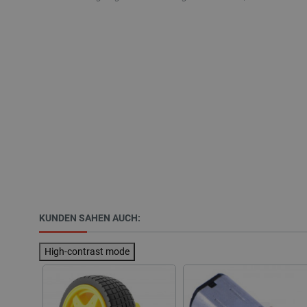
Unbedingt erforderliche Coo
die unbedingt erforderliche
Name
VISITOR_PRIVACY_METAD
critAccountId
PrestaShop-[abcdef0123456
KUNDEN SAHEN AUCH:
LaVisitorId_Ym90bGFuZC5
High-contrast mode
critData
_lb