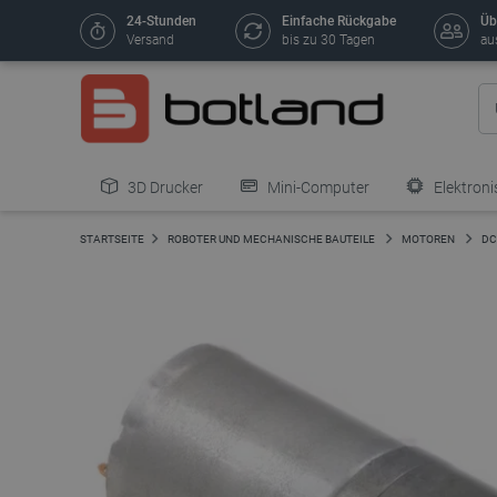
24-Stunden
Einfache Rückgabe
Üb
Versand
bis zu 30 Tagen
au
3D Drucker
Mini-Computer
Elektroni
STARTSEITE
ROBOTER UND MECHANISCHE BAUTEILE
MOTOREN
DC