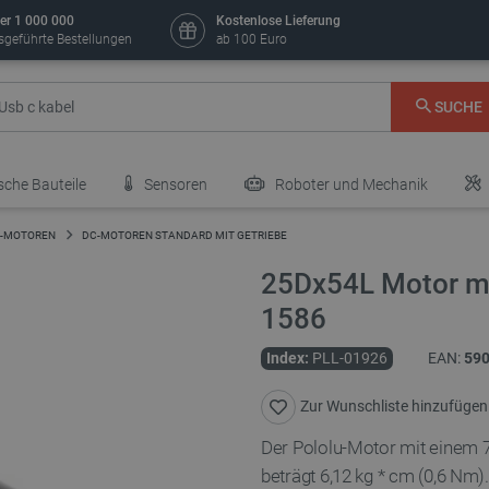
er 1 000 000
Kostenlose Lieferung
sgeführte Bestellungen
ab 100 Euro
SUCHE
sche Bauteile
Sensoren
Roboter und Mechanik
-MOTOREN
DC-MOTOREN STANDARD MIT GETRIEBE
25Dx54L Motor mi
1586
Index:
PLL-01926
EAN:
59
Zur Wunschliste hinzufügen
Der Pololu-Motor mit einem 
beträgt 6,12 kg * cm (0,6 Nm)