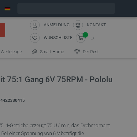
Bestelle in:
2
:
09
:
34
, und wir versenden heute!
ANMELDUNG
KONTAKT
0
WUNSCHLISTE
Werkzeuge
Smart Home
Der Rest
t 75:1 Gang 6V 75RPM - Pololu
04422330415
75: 1-Getriebe erzeugt 75 U / min, das Drehmoment
. Bei einer Spannung von 6 V beträgt die