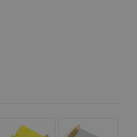
 die Kontoverwaltung. Ohne
 der Einwilligungs- und
rs für ihre Interaktion mit
die Einwilligung des
e Datenschutzrichtlinien
en, dass ihre Präferenzen in
n.
 für das aktuell in der
rt. Es spielt eine
onalitäten im
ngen und Kontomanagement
es auf der PrestaShop-
ich.
ennung des Besuchers.
ritische Nutzerdaten zu
tionalität der Website zu
 Nutzererfahrung zu
ichszwecke verwendet, um