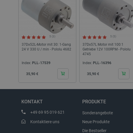
_lb_ccc
5 (3)
5 (5)
Storage declaration
37Dx52L-Motor mit 30: 1-Gang
37Dx57L Motor mit 100:1
24 V 330 U / min - Pololu 4682
Getriebe 12V 100RPM - Pololu
Name
4745
_uetvid
Index:
PLL-17539
Index:
PLL-16396
lastExternalReferrer
Cena
Cena
35,90 €
35,90 €
__ps_checkoutPayPalSdkIn
lastExternalReferrerTime
_uetsid_exp
KONTAKT
PRODUKTE
_gcl_ls
lbx_ac_easystorage
+49 69 95 019 621
Sonderangebote
_cltk
Kontaktiere uns
Neue Produkte
_smvc
Die Bestseller