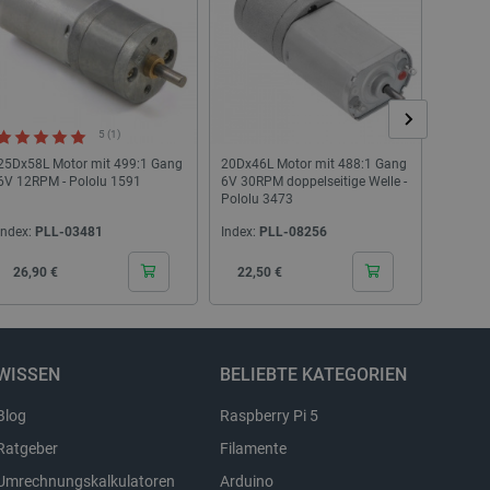
r einen Benutzer zwischen
ligung des Nutzers zur
bsite zu speichern und die
gen zu gewährleisten, um
tegorien von Cookies zu
5 (1)
25Dx58L Motor mit 499:1 Gang
20Dx46L Motor mit 488:1 Gang
37Dx52
6V 12RPM - Pololu 1591
6V 30RPM doppelseitige Welle -
Getrieb
Beschreibung
Pololu 3473
4681
Index:
PLL-03481
Index:
PLL-08256
Index:
Cena
Cena
Cen
26,90 €
22,50 €
34,9
WISSEN
BELIEBTE KATEGORIEN
Blog
Raspberry Pi 5
Ratgeber
Filamente
Umrechnungskalkulatoren
Arduino