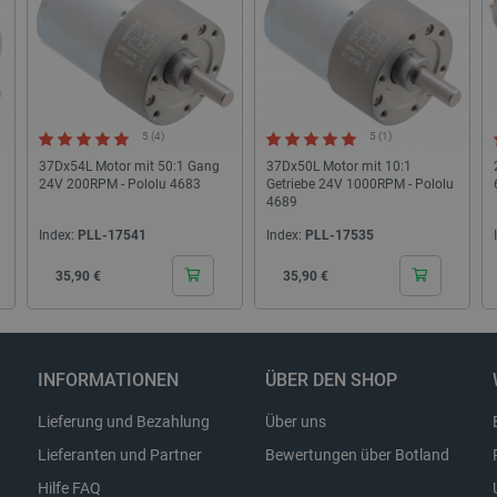
Beibehaltung des Anmeldestatus fü
den Seiten.
.botland.de
1 Jahr
Dieses Cookie dient dazu, die Einwil
Verwendung von Cookies auf der We
Einhaltung gesetzlicher Anforderun
eine Einwilligung für bestimmte Ka
erhalten.
5 (4)
5 (1)
37Dx54L Motor mit 50:1 Gang
37Dx50L Motor mit 10:1
24V 200RPM - Pololu 4683
Getriebe 24V 1000RPM - Pololu
Storage type
4689
Lokaler Speicher
Index:
PLL-17541
Index:
PLL-17535
Lokaler Speicher
Cena
Cena
35,90 €
35,90 €
stance_storage__
Lokaler Speicher
Lokaler Speicher
Lokaler Speicher
INFORMATIONEN
ÜBER DEN SHOP
Lokaler Speicher
Sitzungsspeicher
Lieferung und Bezahlung
Über uns
Sitzungsspeicher
Lieferanten und Partner
Bewertungen über Botland
Lokaler Speicher
Hilfe FAQ