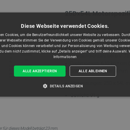
25Dx54L Motorspezif
Nennspannung: 6V
Diese Webseite verwendet Cookies.
Durchschnittliche Stromau
en Cookies, um die Benutzerfreundlichkeit unserer Website zu verbessern. Durch
Maximale Stromaufnahme bei
rer Webseite stimmen Sie der Verwendung von Cookies gemäß unserer Cookie-R
 und Cookies können verarbeitet und zur Personalisierung von Werbung verwe
Übersetzungsverhältnis: 74,
u dem nicht zustimmst, klicke auf „Details anzeigen“ und triff deine Auswahl.
Leerlaufdrehzahl bei 6 V: 7
Informationen
Drehmoment: 6,12 kg * cm 
Schaftdurchmesser: 4 mm
ALLE AKZEPTIEREN
ALLE ABLEHNEN
Abmessungen: 25D x 54L 
DETAILS ANZEIGEN
Gewicht: 91 g
T ERFORDERLICH
PERFORMANCE
TARGETING
Unbedingt erforderlich
Performance
Targeting
Funktionalität
 für dieses Modell beträgt 23 mm.