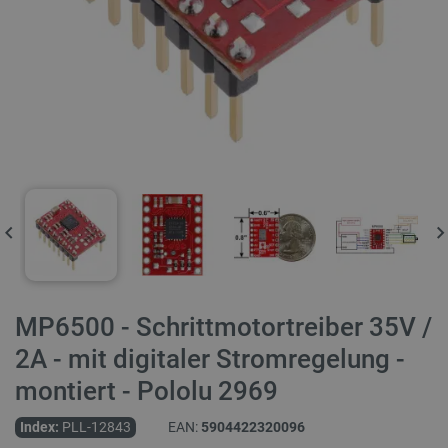
MP6500 - Schrittmotortreiber 35V /
2A - mit digitaler Stromregelung -
montiert - Pololu 2969
Index:
PLL-12843
EAN:
5904422320096