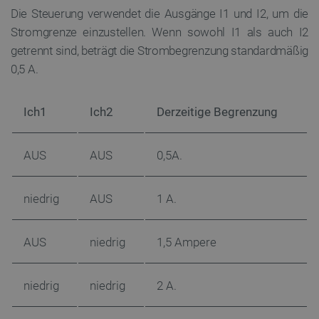
Die Steuerung verwendet die Ausgänge I1 und I2, um die
Stromgrenze einzustellen.
Wenn sowohl I1 als auch I2
getrennt sind, beträgt die Strombegrenzung standardmäßig
0,5 A.
isListDisplay
botland.de
Ich1
Ich2
Derzeitige Begrenzung
LaSID
Quality Unit
AUS
AUS
0,5A.
LLC
botland.de
niedrig
AUS
1 A.
_smvs
.botland.de
5
49
AUS
niedrig
1,5 Ampere
critCartData
botland.de
9
niedrig
niedrig
2 A.
50