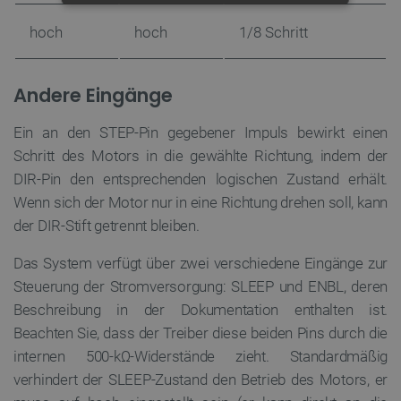
UNBEDINGT ERFORDERLICH
hoch
hoch
1/8 Schritt
PERFORMANCE
Andere Eingänge
TARGETING
Ein an den STEP-Pin gegebener Impuls bewirkt einen
FUNKTIONALITÄT
Schritt des Motors in die gewählte Richtung, indem der
DIR-Pin den entsprechenden logischen Zustand erhält.
Wenn sich der Motor nur in eine Richtung drehen soll, kann
Unbedingt erforderlich
Performance
der DIR-Stift getrennt bleiben.
Targeting
Funktionalität
Das System verfügt über zwei verschiedene Eingänge zur
Unbedingt erforderliche Cookies ermöglichen
Steuerung der Stromversorgung: SLEEP und ENBL, deren
wesentliche Kernfunktionen der Website wie die
Beschreibung in der Dokumentation enthalten ist.
Benutzeranmeldung und die Kontoverwaltung. Ohne
die unbedingt erforderlichen Cookies kann die
Beachten Sie, dass der Treiber diese beiden Pins durch die
Website nicht ordnungsgemäß verwendet werden.
internen 500-kΩ-Widerstände zieht. Standardmäßig
Anbieter
/
Name
Ab
verhindert der SLEEP-Zustand den Betrieb des Motors, er
Domäne