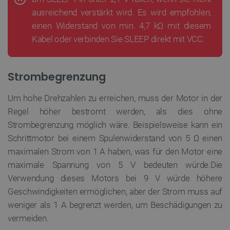
ausreichend verstärkt wird. Es wird empfohlen,
LaVisitorId_Ym90bGFuZC5sYWRlc2suY29tLw
.botland.de
einen Widerstand von min. 4,7
kΩ mit diesem
Kabel oder verbinden Sie SLEEP direkt mit VCC.
critData
botland.de
9
46
Strombegrenzung
Um hohe Drehzahlen zu erreichen, muss der Motor in der
Regel höher bestromt werden, als dies ohne
_lb
.botland.de
Strombegrenzung möglich wäre. Beispielsweise kann ein
Schrittmotor bei einem Spulenwiderstand von 5
Ω einen
maximalen Strom von 1 A haben, was für den Motor eine
maximale Spannung von 5 V bedeuten würde.Die
Verwendung dieses Motors bei 9 V würde höhere
Geschwindigkeiten ermöglichen, aber der Strom muss auf
weniger als 1 A begrenzt werden, um Beschädigungen zu
CookieScriptConsent
CookieScript
2
vermeiden.
botland.de