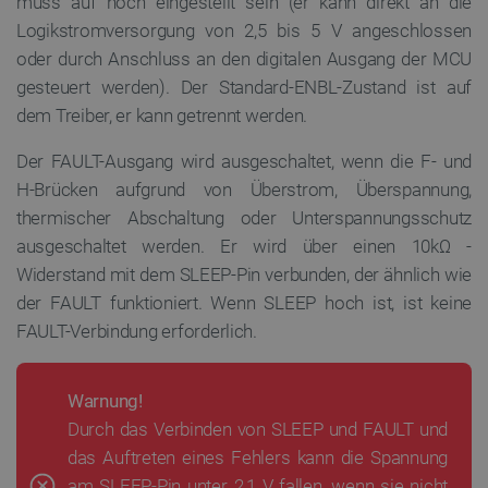
muss auf hoch eingestellt sein (er kann direkt an die
VISITOR_PRIVACY_METADATA
YouTube
5
.youtube.com
Logikstromversorgung von 2,5 bis 5 V angeschlossen
oder durch Anschluss an den digitalen Ausgang der MCU
gesteuert werden). Der Standard-ENBL-Zustand ist auf
dem Treiber, er kann getrennt werden.
Der FAULT-Ausgang wird ausgeschaltet, wenn die F- und
H-Brücken aufgrund von Überstrom, Überspannung,
thermischer Abschaltung oder Unterspannungsschutz
ausgeschaltet werden. Er wird über einen 10kΩ
-
critAccountId
botland.de
9
41
Widerstand mit dem SLEEP-Pin verbunden, der ähnlich wie
der FAULT funktioniert. Wenn SLEEP hoch ist, ist keine
FAULT-Verbindung erforderlich.
Datenschutzerklärung von Google
Warnung!
Durch das Verbinden von SLEEP und FAULT und
PrestaShop-[abcdef0123456789]{32}
.botland.de
2
das Auftreten eines Fehlers kann die Spannung
am SLEEP-Pin unter 2,1 V fallen, wenn sie nicht