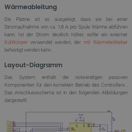
Wärmeableitung
Die Platine ist so ausgelegt, dass sie bei einer
Stromaufnahme von ca. 1,8 A pro Spule Wärme abführen
PHPSESSID
PHP.net
botland.de
kann. Ist der Strom deutlich höher, sollte ein externer
Kühlkörper
verwendet werden, der
mit Wärmeleitkleber
befestigt werden kann.
Layout-Diagramm
Das System enthält die notwendigen passiven
Komponenten für den korrekten Betrieb des
Controllers
.
Das Anschlussschema ist in den folgenden Abbildungen
dargestellt.
_lb_ccc
.botland.de