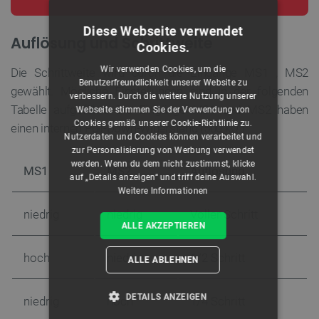
Diese Webseite verwendet
Auflösung und Schrittweite
Cookies.
Wir verwenden Cookies, um die
Die Schrittweite wird durch die Eingänge
MS1
,
MS2
Benutzerfreundlichkeit unserer Website zu
gewählt. Mögliche Einstellungen sind in der folgenden
verbessern. Durch die weitere Nutzung unserer
Tabelle aufgeführt. Die Eingänge MS1 und MS2 haben
Webseite stimmen Sie der Verwendung von
Cookies gemäß unserer Cookie-Richtlinie zu.
einen internen Pull-Down-Widerstand (500
kΩ
).
Nutzerdaten und Cookies können verarbeitet und
zur Personalisierung von Werbung verwendet
werden. Wenn du dem nicht zustimmst, klicke
MS1
MS2
Auflösung
auf „Details anzeigen“ und triff deine Auswahl.
Weitere Informationen
niedrig
niedrig
Voller Schritt
ALLE AKZEPTIEREN
hoch
niedrig
1/2 Schritt
ALLE ABLEHNEN
DETAILS ANZEIGEN
niedrig
hoch
1/4 Schritt