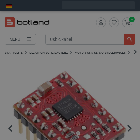
Bestelle in:
3
:
37
:
29
, und wir versenden heute!
0
MENU
STARTSEITE
ELEKTRONISCHE BAUTEILE
MOTOR- UND SERVO-STEUERUNGEN
SCH