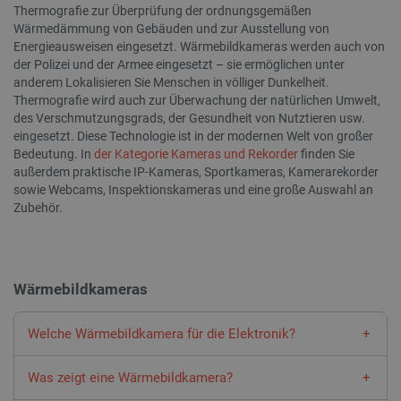
Thermografie zur Überprüfung der ordnungsgemäßen
Wärmedämmung von Gebäuden und zur Ausstellung von
Energieausweisen eingesetzt. Wärmebildkameras werden auch von
der Polizei und der Armee eingesetzt – sie ermöglichen unter
critAccountId
botland.de
9
anderem Lokalisieren Sie Menschen in völliger Dunkelheit.
41
Thermografie wird auch zur Überwachung der natürlichen Umwelt,
des Verschmutzungsgrads, der Gesundheit von Nutztieren usw.
eingesetzt. Diese Technologie ist in der modernen Welt von großer
Datenschutzerklärung von Google
Bedeutung. In
der Kategorie Kameras und Rekorder
finden Sie
außerdem praktische IP-Kameras, Sportkameras, Kamerarekorder
sowie Webcams, Inspektionskameras und eine große Auswahl an
Zubehör.
PrestaShop-[abcdef0123456789]{32}
.botland.de
2 
Wärmebildkameras
LaVisitorId_Ym90bGFuZC5sYWRlc2suY29tLw
.botland.de
Welche Wärmebildkamera für die Elektronik?
critData
botland.de
9
In einem fortschrittlichen Elektronikdienst wird eine
46
Was zeigt eine Wärmebildkamera?
Wärmebildkamera verwendet, um Fehler zu erkennen und zu
lokalisieren, die zu einer Überhitzung von Bauteilen oder