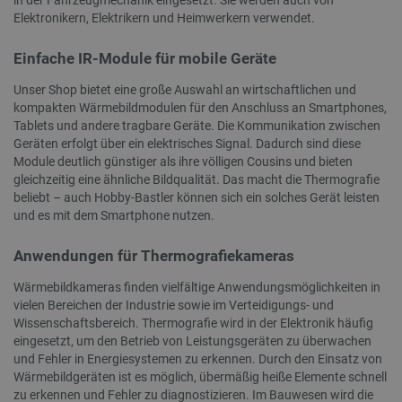
in der Fahrzeugmechanik eingesetzt. Sie werden auch von
Elektronikern, Elektrikern und Heimwerkern verwendet.
Einfache IR-Module für mobile Geräte
Unbedingt erforderlich
Performance
Unser Shop bietet eine große Auswahl an wirtschaftlichen und
Targeting
Funktionalität
kompakten Wärmebildmodulen für den Anschluss an Smartphones,
Tablets und andere tragbare Geräte. Die Kommunikation zwischen
Unbedingt erforderliche Cookies ermöglichen
Geräten erfolgt über ein elektrisches Signal. Dadurch sind diese
wesentliche Kernfunktionen der Website wie die
Module deutlich günstiger als ihre völligen Cousins und bieten
Benutzeranmeldung und die Kontoverwaltung.
Ohne die unbedingt erforderlichen Cookies kann
gleichzeitig eine ähnliche Bildqualität. Das macht die Thermografie
die Website nicht ordnungsgemäß verwendet
beliebt – auch Hobby-Bastler können sich ein solches Gerät leisten
werden.
und es mit dem Smartphone nutzen.
Anbieter
/
Name
Ab
Domäne
Anwendungen für Thermografiekameras
VISITOR_PRIVACY_METADATA
YouTube
5 
.youtube.com
Wärmebildkameras finden vielfältige Anwendungsmöglichkeiten in
vielen Bereichen der Industrie sowie im Verteidigungs- und
Wissenschaftsbereich. Thermografie wird in der Elektronik häufig
eingesetzt, um den Betrieb von Leistungsgeräten zu überwachen
und Fehler in Energiesystemen zu erkennen. Durch den Einsatz von
Wärmebildgeräten ist es möglich, übermäßig heiße Elemente schnell
zu erkennen und Fehler zu diagnostizieren. Im Bauwesen wird die