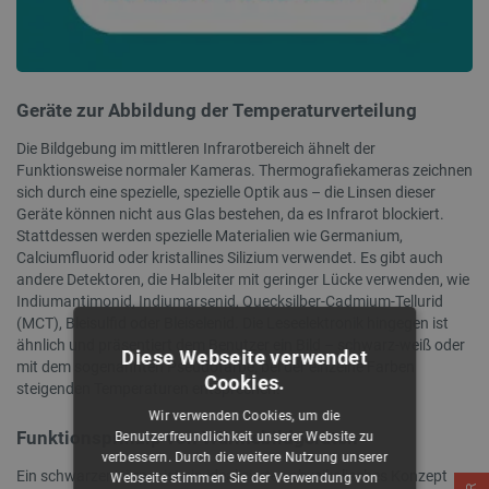
Geräte zur Abbildung der Temperaturverteilung
Die Bildgebung im mittleren Infrarotbereich ähnelt der
Funktionsweise normaler Kameras. Thermografiekameras zeichnen
sich durch eine spezielle, spezielle Optik aus – die Linsen dieser
Geräte können nicht aus Glas bestehen, da es Infrarot blockiert.
Stattdessen werden spezielle Materialien wie Germanium,
Calciumfluorid oder kristallines Silizium verwendet. Es gibt auch
andere Detektoren, die Halbleiter mit geringer Lücke verwenden, wie
Indiumantimonid, Indiumarsenid, Quecksilber-Cadmium-Tellurid
(MCT), Bleisulfid oder Bleiselenid. Die Leseelektronik hingegen ist
ähnlich und präsentiert dem Benutzer ein Bild – schwarz-weiß oder
Diese Webseite verwendet
mit dem sogenannten Pseudofarbe, bei der einzelne Farben
Cookies.
steigenden Temperaturen entsprechen.
Wir verwenden Cookies, um die
Funktionsprinzip von Wärmebildgeräten
Benutzerfreundlichkeit unserer Website zu
verbessern. Durch die weitere Nutzung unserer
Ein schwarzer Körper ist ein idealisiertes physikalisches Konzept
Webseite stimmen Sie der Verwendung von