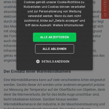
FILTER
eines Körpers, der die gesamte elektromagnetische Strahlung
Cookies gemäß unserer Cookie-Richtlinie zu.
unabhängig von ihrer Frequenz oder ihrem Einfallswinkel
Nutzerdaten und Cookies können verarbeitet
und zur Personalisierung von Werbung
absorbiert. Gleichzeitig sendet es abhängig von seiner Temperatur
verwendet werden. Wenn du dem nicht
elektromagnetische Strahlung aus. Dieser Zusammenhang wird
zustimmst, klicke auf „Details anzeigen“ und
durch die Planck-Verteilung beschrieben. Bei Raumtemperatur liegt
triff deine Auswahl.
Weitere Informationen
das Maximum dieser Verteilung im fernen Infrarot und bewegt sich
mit steigender Temperatur in Richtung sichtbares Licht. Aufgrund
der Form der Planck-Verteilung nimmt mit steigender Temperatur
ALLE AKZEPTIEREN
auch die Menge der von einem bestimmten Körper emittierten
Infrarotstrahlung zu. Wärmebildkameras sammeln diese
ALLE ABLEHNEN
Infrarotstrahlung (normalerweise im Bereich von 7 bis 14 μm),
genau wie normale Kameras sichtbares Licht sammeln, sodass das
angezeigte Bild unterschiedliche Farben hat.
DETAILS ANZEIGEN
Der Einsatz einer Wärmebildkamera
UNBEDINGT ERFORDERLICH
Eine Wärmebildkamera kann auf viele verschiedene Arten eingesetzt
PERFORMANCE
werden. Geräte dieser Art werden unter anderem eingesetzt präzise
zur Messung der Temperatur auf der Oberfläche von Objekten, dank
derer Sie Wärmeverluste, die für das bloße Auge unsichtbar sind,
TARGETING
leicht lokalisieren können. Darüber hinaus werden
Wärmebildkameras in der Industrie, in der Maschinensteuerung und
FUNKTIONALITÄT