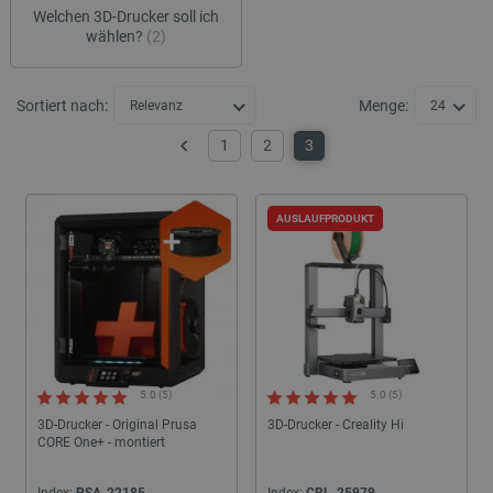
Welchen 3D-Drucker soll ich
wählen?
(2)
Sortiert nach:
Menge:
Relevanz
24
1
2
3
Zurück
AUSLAUFPRODUKT
5.0 (5)
5.0 (5)
3D-Drucker - Original Prusa
3D-Drucker - Creality Hi
CORE One+ - montiert