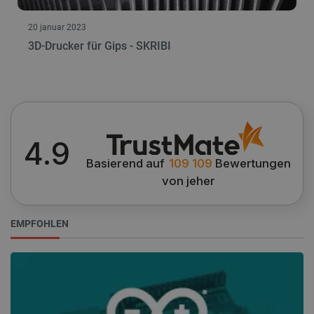
CookieScriptConsent
CookieScript
2
botland.de
20 januar 2023
3D-Drucker für Gips - SKRIBI
isListDisplay
botland.de
4.9
Basierend auf
109 109
Bewertungen
LaSID
Quality Unit
von jeher
LLC
botland.de
EMPFOHLEN
_smvs
.botland.de
5
49
critCartData
botland.de
9