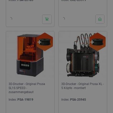
Index:
PSA-22185
Index:
CRL-25979
3D-Drucker - Original Prusa
3D-Drucker - Original Prusa XL -
SL1S SPEED -
5 Köpfe - montiert
zusammengebaut
Index:
PSA-19819
Index:
PSA-25945