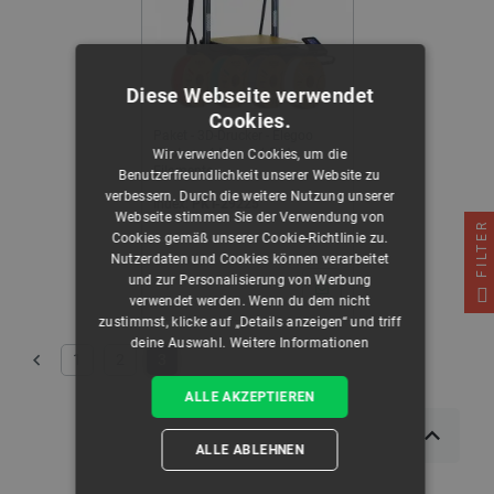
Diese Webseite verwendet
Cookies.
Paket - 3D-Drucker - Elegoo
Neptune 4 Max + 4 PLA-
Wir verwenden Cookies, um die
Filamente
Benutzerfreundlichkeit unserer Website zu
verbessern. Durch die weitere Nutzung unserer
Index:
PKT-29225
Webseite stimmen Sie der Verwendung von
FILTER
Cookies gemäß unserer Cookie-Richtlinie zu.
Nutzerdaten und Cookies können verarbeitet
und zur Personalisierung von Werbung
verwendet werden. Wenn du dem nicht
zustimmst, klicke auf „Details anzeigen“ und triff
deine Auswahl.
Weitere Informationen
1
2
3
Zurück
ALLE AKZEPTIEREN
ALLE ABLEHNEN