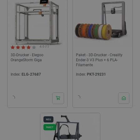
4.0 (1)
3D-Drucker - Elegoo
Paket - 3D-Drucker - Creality
OrangeStorm Giga
Ender-3 V3 Plus + 6 PLA-
Filamente
Index:
ELG-27687
Index:
PKT-29231
NEU
PAKET