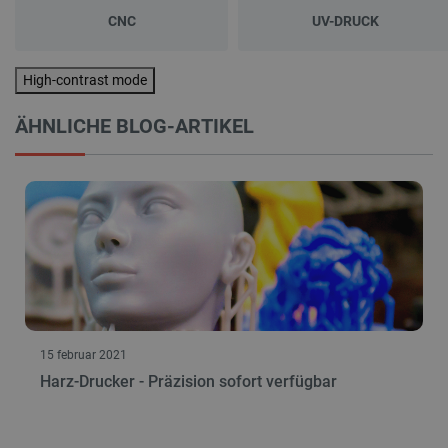
Anbieter
/
Name
Ab
Domäne
CNC
UV-DRUCK
VISITOR_PRIVACY_METADATA
YouTube
5
.youtube.com
High-contrast mode
ÄHNLICHE BLOG-ARTIKEL
critAccountId
botland.de
9
41
15 februar 2021
Datenschutzerklärung von Google
Harz-Drucker - Präzision sofort verfügbar
PrestaShop-[abcdef0123456789]{32}
.botland.de
2 