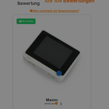
109 109
Bewertungen
Bewertung
Wie sammeln wir Bewertungen?
Vorschau
Storage declaration
Name
Storage type
_uetvid
Lokaler Speicher
lastExternalReferrer
Lokaler Speicher
__ps_checkoutPayPalSdkInstance_storage__
Lokaler Speicher
lastExternalReferrerTime
Lokaler Speicher
_uetsid_exp
Lokaler Speicher
_gcl_ls
Lokaler Speicher
lbx_ac_easystorage
Sitzungsspeicher
Maxim
_cltk
Sitzungsspeicher
verifiziert
_smvc
Lokaler Speicher