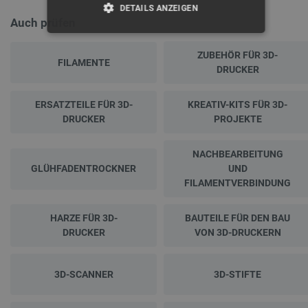
DETAILS ANZEIGEN
Auch prüfen
UNBEDINGT ERFORDERLICH
ZUBEHÖR FÜR 3D-
FILAMENTE
DRUCKER
PERFORMANCE
TARGETING
ERSATZTEILE FÜR 3D-
KREATIV-KITS FÜR 3D-
DRUCKER
PROJEKTE
FUNKTIONALITÄT
NACHBEARBEITUNG
GLÜHFADENTROCKNER
UND
FILAMENTVERBINDUNG
Unbedingt erforderlich
Performance
HARZE FÜR 3D-
BAUTEILE FÜR DEN BAU
Targeting
Funktionalität
DRUCKER
VON 3D-DRUCKERN
Unbedingt erforderliche Cookies ermöglichen
wesentliche Kernfunktionen der Website wie die
Benutzeranmeldung und die Kontoverwaltung. Ohne
3D-SCANNER
3D-STIFTE
die unbedingt erforderlichen Cookies kann die
Website nicht ordnungsgemäß verwendet werden.