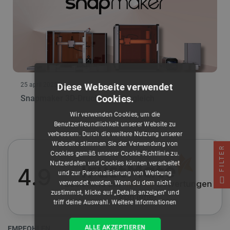
25 april 2025
Diese Webseite verwendet
Snapmaker 3D-Drucker im Vergleich
Cookies.
Wir verwenden Cookies, um die
Benutzerfreundlichkeit unserer Website zu
verbessern. Durch die weitere Nutzung unserer
Webseite stimmen Sie der Verwendung von
FILTER
Cookies gemäß unserer Cookie-Richtlinie zu.
Nutzerdaten und Cookies können verarbeitet
4.9
und zur Personalisierung von Werbung
Basierend auf
109 116
Bewertungen
verwendet werden. Wenn du dem nicht
zustimmst, klicke auf „Details anzeigen“ und
von jeher
triff deine Auswahl.
Weitere Informationen
ALLE AKZEPTIEREN
EMPFOHLEN