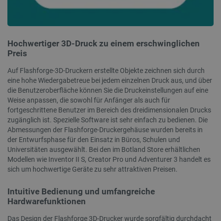
wesentliche Kernfunktionen der Website wie die
Benutzeranmeldung und die Kontoverwaltung.
Ohne die unbedingt erforderlichen Cookies kann
die Website nicht ordnungsgemäß verwendet
werden.
Hochwertiger 3D-Druck zu einem erschwinglichen
Anbieter
/
Preis
Name
Ab
Domäne
Auf Flashforge-3D-Druckern erstellte Objekte zeichnen sich durch
VISITOR_PRIVACY_METADATA
YouTube
5 
.youtube.com
eine hohe Wiedergabetreue bei jedem einzelnen Druck aus, und über
die Benutzeroberfläche können Sie die Druckeinstellungen auf eine
Weise anpassen, die sowohl für Anfänger als auch für
fortgeschrittene Benutzer im Bereich des dreidimensionalen Drucks
zugänglich ist. Spezielle Software ist sehr einfach zu bedienen. Die
Abmessungen der Flashforge-Druckergehäuse wurden bereits in
der Entwurfsphase für den Einsatz in Büros, Schulen und
Universitäten ausgewählt. Bei den im Botland Store erhältlichen
Modellen wie Inventor II S, Creator Pro und Adventurer 3 handelt es
sich um hochwertige Geräte zu sehr attraktiven Preisen.
critAccountId
botland.de
9
Intuitive Bedienung und umfangreiche
41
Hardwarefunktionen
Das Design der Flashforge 3D-Drucker wurde sorgfältig durchdacht
Datenschutzerklärung von Google