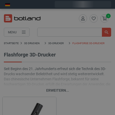
Wir verschicken am Montag
0
MENU
STARTSEITE
3D DRUCKEN
3D-DRUCKER
FLASHFORGE 3D-DRUCKER
Flashforge 3D-Drucker
Seit Beginn des 21. Jahrhunderts erfreut sich die Technik des 3D-
Drucks wachsender Beliebtheit und wird stetig weiterentwickelt.
Das chinesische Unternehmen Flashforge, bekannt für seine
hochwertigen 3D-Drucker, erfüllt die Erwartungen der Anwender, die
den 3D-Druck für den privaten und gewerblichen Gebrauch nutzen.
ERWEITERN...
Die Fähigkeit, im Verhältnis zur Kubatur des gesamten Druckers
relativ große Objekte zu drucken, kompakte Abmessungen,
einfacher Düsenwechsel, Druckgenauigkeit bis zu 0,1 mm und
einfache Bedienung sind die wichtigsten Merkmale von Flashforge-