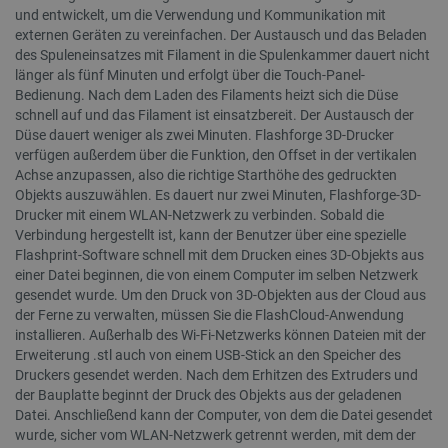
und entwickelt, um die Verwendung und Kommunikation mit
externen Geräten zu vereinfachen. Der Austausch und das Beladen
des Spuleneinsatzes mit Filament in die Spulenkammer dauert nicht
länger als fünf Minuten und erfolgt über die Touch-Panel-
PrestaShop-[abcdef0123456789]{32}
.botland.de
2 
Bedienung. Nach dem Laden des Filaments heizt sich die Düse
schnell auf und das Filament ist einsatzbereit. Der Austausch der
Düse dauert weniger als zwei Minuten. Flashforge 3D-Drucker
verfügen außerdem über die Funktion, den Offset in der vertikalen
Achse anzupassen, also die richtige Starthöhe des gedruckten
LaVisitorId_Ym90bGFuZC5sYWRlc2suY29tLw
.botland.de
Objekts auszuwählen. Es dauert nur zwei Minuten, Flashforge-3D-
Drucker mit einem WLAN-Netzwerk zu verbinden. Sobald die
Verbindung hergestellt ist, kann der Benutzer über eine spezielle
critData
botland.de
9
46
Flashprint-Software schnell mit dem Drucken eines 3D-Objekts aus
einer Datei beginnen, die von einem Computer im selben Netzwerk
gesendet wurde. Um den Druck von 3D-Objekten aus der Cloud aus
der Ferne zu verwalten, müssen Sie die FlashCloud-Anwendung
installieren. Außerhalb des Wi-Fi-Netzwerks können Dateien mit der
Erweiterung .stl auch von einem USB-Stick an den Speicher des
Druckers gesendet werden. Nach dem Erhitzen des Extruders und
_lb
.botland.de
der Bauplatte beginnt der Druck des Objekts aus der geladenen
Datei. Anschließend kann der Computer, von dem die Datei gesendet
wurde, sicher vom WLAN-Netzwerk getrennt werden, mit dem der