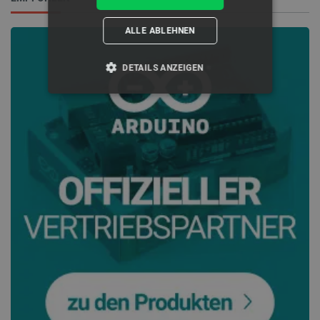
ALLE ABLEHNEN
DETAILS ANZEIGEN
UNBEDINGT ERFORDERLICH
PERFORMANCE
TARGETING
FUNKTIONALITÄT
Unbedingt erforderlich
Performance
Targeting
Funktionalität
Unbedingt erforderliche Cookies ermöglichen