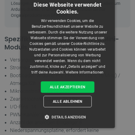
Diese Webseite verwendet
Cookies.
Wir verwenden Cookies, um die
Benutzerfreundlichkeit unserer Website zu
verbessern. Durch die weitere Nutzung unserer
Spezifikation des DFRduino Pro Mini-
Webseite stimmen Sie der Verwendung von
Cookies gemäß unserer Cookie-Richtlinie zu.
Moduls
Nutzerdaten und Cookies können verarbeitet
und zur Personalisierung von Werbung
Versorgungsspannung: 5V bis 8V
verwendet werden. Wenn du dem nicht
zustimmst, klicke auf „Details anzeigen“ und
Stromaufnahme: max. 150 mA
triff deine Auswahl.
Weitere Informationen
Bootloader:
Arduino Pro / Pro Mini (5 V, 16 MHz) /
Atmega328
ALLE AKZEPTIEREN
Mikrocontroller: Atmeg328
Zeara-Höchstfrequenz: 16 MHz
ALLE ABLEHNEN
I/O-Pins: 14
PWM-Kanäle: 6
DETAILS ANZEIGEN
Anzahl der analogen Eingänge: 8
Niederspannungsplatine, erfordert keine
UNBEDINGT ERFORDERLICH