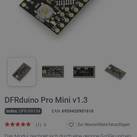
DFRduino Pro Mini v1.3
Index:
DFR-09154
EAN:
6959420901616
Zur Wunschliste hinzufügen
(
1
)
5
Das Modul zeichnet sich durch eine geringe Größe und ein