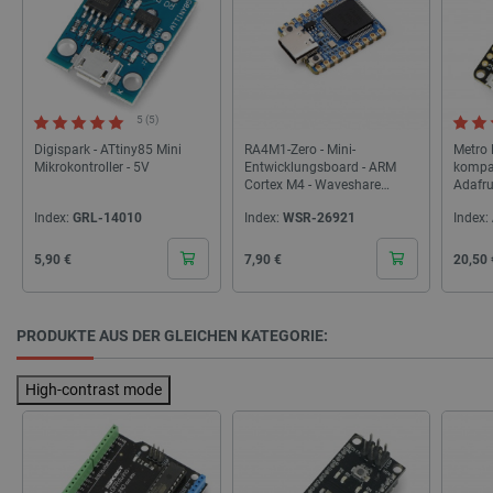
5 (5)
isListDisplay
botland.de
Digispark - ATtiny85 Mini
RA4M1-Zero - Mini-
Metro 
Mikrokontroller - 5V
Entwicklungsboard - ARM
kompat
Cortex M4 - Waveshare
Adafru
30661
LaSID
Quality Unit
Index:
GRL-14010
Index:
WSR-26921
Index:
LLC
botland.de
Cena
Cena
Cena
5,90 €
7,90 €
20,50 
_smvs
.botland.de
59
PRODUKTE AUS DER GLEICHEN KATEGORIE:
49
High-contrast mode
critCartData
botland.de
9
50