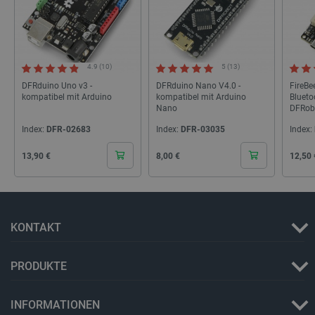
PHPSESSID
PHP.net
4.9 (10)
5 (13)
botland.de
DFRduino Uno v3 -
DFRduino Nano V4.0 -
FireBe
kompatibel mit Arduino
kompatibel mit Arduino
Blueto
Nano
DFRob
Index:
DFR-02683
Index:
DFR-03035
Index:
Cena
Cena
Cena
13,90 €
8,00 €
12,50 
KONTAKT
_lb_ccc
.botland.de
PRODUKTE
INFORMATIONEN