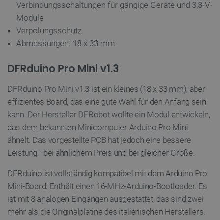
Verbindungsschaltungen für gängige Geräte und 3,3-V-
PERFORMANCE
Module
Verpolungsschutz
TARGETING
Abmessungen: 18 x 33 mm
FUNKTIONALITÄT
DFRduino Pro Mini v1.3
DFRduino Pro Mini v1.3 ist ein kleines (18 x 33 mm), aber
effizientes Board, das eine gute Wahl für den Anfang sein
Unbedingt erforderlich
Performance
kann. Der Hersteller DFRobot wollte ein Modul entwickeln,
Targeting
Funktionalität
das dem bekannten Minicomputer Arduino Pro Mini
ähnelt. Das vorgestellte PCB hat jedoch eine bessere
Unbedingt erforderliche Cookies ermöglichen
wesentliche Kernfunktionen der Website wie die
Leistung - bei ähnlichem Preis und bei gleicher Größe.
Benutzeranmeldung und die Kontoverwaltung.
Ohne die unbedingt erforderlichen Cookies kann
die Website nicht ordnungsgemäß verwendet
DFRduino ist vollständig kompatibel mit dem Arduino Pro
werden.
Mini-Board. Enthält einen 16-MHz-Arduino-Bootloader. Es
Anbieter
/
ist mit 8 analogen Eingängen ausgestattet, das sind zwei
Name
Ab
Domäne
mehr als die Originalplatine des italienischen Herstellers.
VISITOR_PRIVACY_METADATA
YouTube
5 