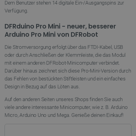
Dem Benutzer stehen 14 digitale Ein-/Ausgangspins zur
.youtube.com
Verfügung.
DFRduino Pro Mini - neuer, besserer
Arduino Pro Mini von DFRobot
Die Stromversorgung erfolgt über das FTDI-Kabel, USB
oder durch Anschließen der Klemmleiste, die das Modul
mit einem anderen DFRobot-Minicomputer verbindet.
critAccountId
botland.de
9
Darüber hinaus zeichnet sich diese Pro-Mini-Version durch
41
das Fehlen von bestückten Stiftleisten und ein einfaches
Design in Bezug auf das Löten aus.
Datenschutzerklärung von Google
Auf den anderen Seiten unseres Shops finden Sie auch
viele andere interessante Minicomputer, wie z. B. Arduino
Micro, Arduino Uno und Mega. Genieße deinen Einkauf!
PrestaShop-[abcdef0123456789]{32}
.botland.de
2 