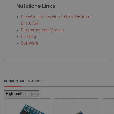
Nützliche Links
LaVisitorId_Ym90bGFuZC5sYWRlc2suY29tLw
.botland.de
Die Website des Herstellers: DFRobot
critData
botland.de
9
DFR0159
46
Diagramm des Moduls
Einstieg
Software
_lb
.botland.de
KUNDEN SAHEN AUCH:
High-contrast mode
CookieScriptConsent
CookieScript
2 
botland.de