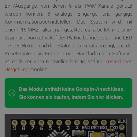
Ein-/Ausgänge, von denen 6 als PWM-Kanäle genutzt
werden können, 8 analoge Eingänge und gängige
Kommunikationsschnittstellen. Das System wird mit
einem 16-MHz-Taktsignal getaktet, es arbeitet mit einer
Spannung von 5,0 V. Auf der Platine befindet sich eine LED,
die den Betrieb und den Status des Geräts anzeigt, und die
Reset-Taste.
Das Erstellen und Hochladen von Software
ist dank
der
vom Hersteller bereitgestellten
kostenlosen
Umgebung
möglich.
Das Modul enthält keine Goldpin-Anschlüsse.
Sie können sie kaufen, indem Sie hier klicken.