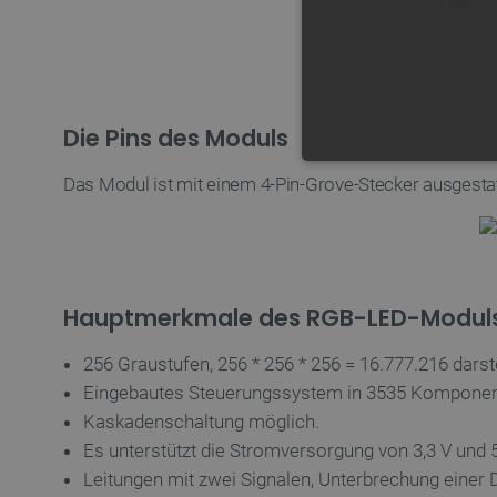
Die Pins des Moduls
UNBEDING
Das Modul ist mit einem 4-Pin-Grove-Stecker ausgestat
Hauptmerkmale des RGB-LED-Modul
Unbedingt erforderliche Coo
die unbedingt erforderliche
256 Graustufen, 256 * 256 * 256 = 16.777.216 darst
Name
Eingebautes Steuerungssystem in 3535 Komponen
VISITOR_PRIVACY_METAD
Kaskadenschaltung möglich.
Es unterstützt die Stromversorgung von 3,3 V und 5
Leitungen mit zwei Signalen, Unterbrechung einer 