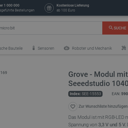
er 1 000 000
Kostenlose Lieferung
sgeführte Bestellungen
ab 100 Euro
SUCHE
sche Bauteile
Sensoren
Roboter und Mechanik
Grove - Modul mi
Seeedstudio 104
Index:
SEE-15553
EAN:
590
Zur Wunschliste hinzufügen
Das Modul ist mit RGB-LED 
Spannung von
3,3 V und 5 V.