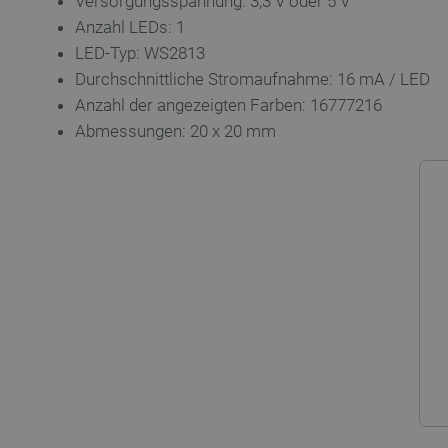
Versorgungsspannung: 3,3 V oder 5 V
LaSID
Anzahl LEDs: 1
LED-Typ: WS2813
_smvs
Durchschnittliche Stromaufnahme: 16 mA / LED
Anzahl der angezeigten Farben: 16777216
critCartData
Abmessungen: 20 x 20 mm
PHPSESSID
_lb_ccc
Storage declaration
Name