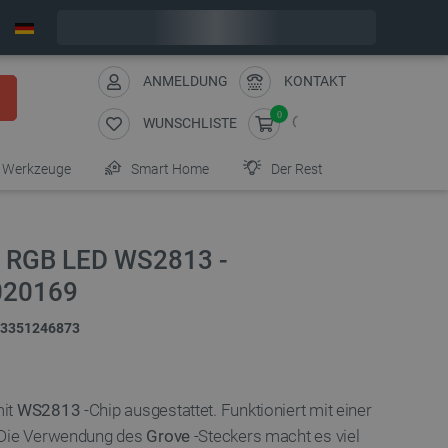
Bestelle in:
2
:
52
:
49
, und wir versenden heute!
ANMELDUNG
KONTAKT
0
WUNSCHLISTE
Werkzeuge
Smart Home
Der Rest
t RGB LED WS2813 -
020169
3351246873
mit
WS2813
-Chip ausgestattet. Funktioniert mit einer
Die Verwendung des
Grove
-Steckers macht es viel