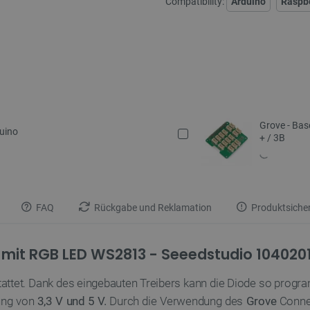
Compatibility:
Arduino
Raspbe
Grove - Base
duino
+ / 3B
FAQ
Rückgabe und Reklamation
Produktsicher
 mit RGB LED WS2813 - Seeedstudio 104020
attet. Dank des eingebauten Treibers kann die Diode so progr
nung von
3,3 V und 5 V.
Durch die Verwendung des
Grove
Connec