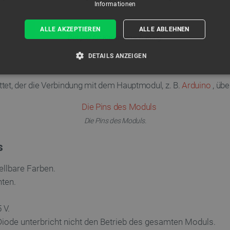
Informationen
ALLE AKZEPTIEREN
ALLE ABLEHNEN
Beispiel für Kaskadenschaltung.
DETAILS ANZEIGEN
T ERFORDERLICH
PERFORMANCE
TARGETING
tet, der die Verbindung mit dem Hauptmodul, z. B.
Arduino
, üb
Die Pins des Moduls.
Unbedingt erforderlich
Performance
Targeting
Funktionalität
s
kies ermöglichen wesentliche Kernfunktionen der Website wie die Benutzeranmeldung und
n Cookies kann die Website nicht ordnungsgemäß verwendet werden.
ellbare Farben.
Anbieter
/
Ablaufdatum
Beschreibung
Domäne
ten.
ATA
YouTube
5 Monate 4
Dieses Cookie dient der Speicherung
.youtube.com
Wochen
Datenschutzbestimmungen des Nutze
 V.
der Website. Es erfasst Daten über 
Besuchers in Bezug auf verschieden
Diode unterbricht nicht den Betrieb des gesamten Moduls.
und -einstellungen, um sicherzustell
zukünftigen Sitzungen geehrt werde