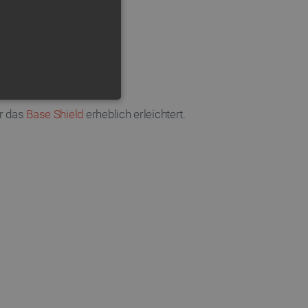
FUNKTIONALITÄT
er das
Base Shield
erheblich erleichtert.
 die Kontoverwaltung. Ohne
 der Einwilligungs- und
rs für ihre Interaktion mit
die Einwilligung des
e Datenschutzrichtlinien
en, dass ihre Präferenzen in
n.