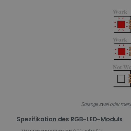
critAccountId
PrestaShop-[abcdef0123456
LaVisitorId_Ym90bGFuZC5
critData
_lb
CookieScriptConsent
Solange zwei oder mehr 
Spezifikation des RGB-LED-Moduls
isListDisplay