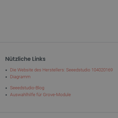
Quality Unit
Sitzung
Dieses Cookie wird verwendet, um V
LLC
und anonyme Benutzer-Sitzungsinfo
botland.de
.botland.de
59 Minuten
Dieses Cookie wird verwendet, um 
49 Sekunden
Seitenanforderungen zu verwalten.
botland.de
9 Minuten
Dieses Cookie wird verwendet, um s
50 Sekunden
der Inhalt des Einkaufswagens nich
durch verschiedene Seiten des Shop
den Shop verlässt und später zurüc
PHP.net
Sitzung
Cookie, das von Anwendungen generi
botland.de
Sprache basieren. Dies ist eine al
Verwalten von Benutzersitzungsvari
Nützliche Links
Normalerweise handelt es sich um ei
Zahl. Die Art und Weise, wie sie ver
Site spezifisch sein. Ein gutes Beisp
Beibehaltung des Anmeldestatus fü
Die Website des Herstellers: Seeedstudio 104020169
den Seiten.
Diagramm
.botland.de
1 Jahr
Dieses Cookie dient dazu, die Einwil
Verwendung von Cookies auf der We
Seeedstudio-Blog
Einhaltung gesetzlicher Anforderun
eine Einwilligung für bestimmte Ka
Auswahlhilfe für Grove-Module
erhalten.
Storage type