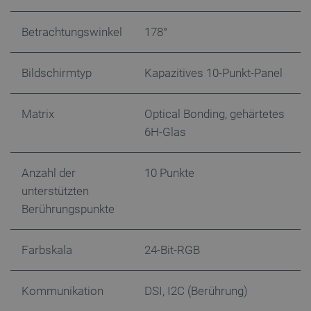
Betrachtungswinkel
178°
isListDisplay
botland.de
Bildschirmtyp
Kapazitives 10-Punkt-Panel
LaSID
Quality Unit
Matrix
Optical Bonding, gehärtetes
LLC
botland.de
6H-Glas
Anzahl der
10 Punkte
_smvs
.botland.de
59
49
unterstützten
Berührungspunkte
critCartData
botland.de
9
50
Farbskala
24-Bit-RGB
Kommunikation
DSI, I2C (Berührung)