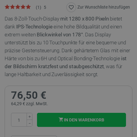
Zur Wunschliste hinzufügen
(
1
)
5
Das 8-Zoll-Touch-Display
mit 1280 x 800 Pixeln
bietet
dank
IPS-Technologie
eine hohe Bildqualität und einen
extrem weiten
Blickwinkel von 178°
. Das Display
unterstützt bis zu 10 Touchpunkte für eine bequeme und
präzise Gestensteuerung. Dank gehärtetem Glas mit einer
Härte von bis zu 6H und Optical Bonding-Technologie
ist
der Bildschirm kratzfest und staubgeschützt
, was für
lange Haltbarkeit und Zuverlässigkeit sorgt.
76,50 €
64,29 € zzgl. MwSt.
+
IN DEN WARENKORB
−