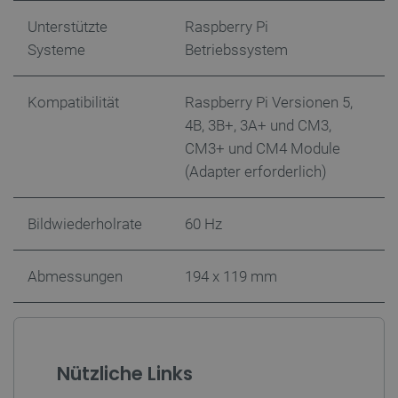
Unterstützte
Raspberry Pi
PHPSESSID
PHP.net
Systeme
Betriebssystem
botland.de
Kompatibilität
Raspberry Pi Versionen 5,
4B, 3B+, 3A+ und CM3,
CM3+ und CM4 Module
(Adapter erforderlich)
Bildwiederholrate
60 Hz
Abmessungen
194 x 119 mm
_lb_ccc
.botland.de
Nützliche Links