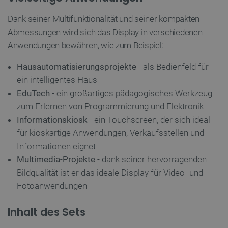
Dank seiner Multifunktionalität und seiner kompakten
Abmessungen wird sich das Display in verschiedenen
Anwendungen bewähren, wie zum Beispiel:
Hausautomatisierungsprojekte
- als Bedienfeld für
ein intelligentes Haus
critAccountId
botland.de
9
EduTech
- ein großartiges pädagogisches Werkzeug
41
zum Erlernen von Programmierung und Elektronik
Informationskiosk
- ein Touchscreen, der sich ideal
Datenschutzerklärung von Google
für kioskartige Anwendungen, Verkaufsstellen und
Informationen eignet
Multimedia-Projekte
- dank seiner hervorragenden
Bildqualität ist er das ideale Display für Video- und
PrestaShop-[abcdef0123456789]{32}
.botland.de
2 
Fotoanwendungen
Inhalt des Sets
LaVisitorId_Ym90bGFuZC5sYWRlc2suY29tLw
.botland.de