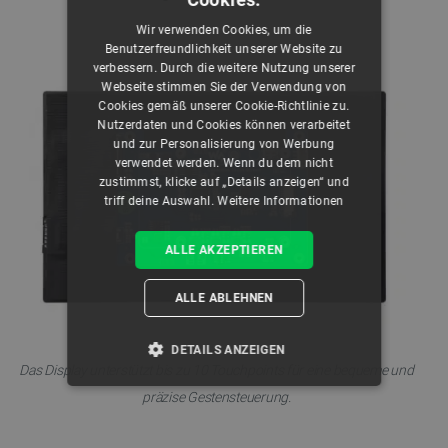
Wir verwenden Cookies, um die
Benutzerfreundlichkeit unserer Website zu
verbessern. Durch die weitere Nutzung unserer
Webseite stimmen Sie der Verwendung von
Cookies gemäß unserer Cookie-Richtlinie zu.
Nutzerdaten und Cookies können verarbeitet
und zur Personalisierung von Werbung
verwendet werden. Wenn du dem nicht
zustimmst, klicke auf „Details anzeigen“ und
triff deine Auswahl.
Weitere Informationen
ALLE AKZEPTIEREN
ALLE ABLEHNEN
DETAILS ANZEIGEN
Das Display unterstützt bis zu 10 Touchpoints für eine bequeme und
UNBEDINGT ERFORDERLICH
präzise Gestensteuerung.
PERFORMANCE