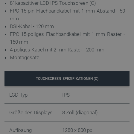
8'' kapazitiver LCD IPS-Touchscreen (C)
FPC 15-pin Flachbandkabel mit 1 mm Abstand - 50
critData
botland.de
9
46
mm
DSI-Kabel - 120 mm
FPC 15-poliges Flachbandkabel mit 1 mm Raster -
160 mm
4-poliges Kabel mit 2 mm Raster - 200 mm
_lb
.botland.de
Montagesatz
TOUCHSCREEN-SPEZIFIKATIONEN (C)
LCD-Typ
IPS
CookieScriptConsent
CookieScript
2 
Größe des Displays
8 Zoll (diagonal)
botland.de
Auflösung
1280 x 800 px