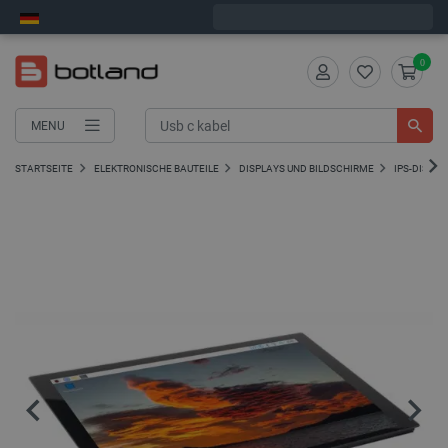
Wir verschicken am Montag
0
MENU
STARTSEITE
ELEKTRONISCHE BAUTEILE
DISPLAYS UND BILDSCHIRME
IPS-DISPLA