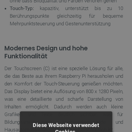
ohne dass Bildqualität und Farben verloren gehen
Touch-Typ:
kapazitiv, unterstützt bis zu 10
Berührungspunkte gleichzeitig für bequeme
Mehrpunktsteuerung und Gestenunterstützung
Modernes Design und hohe
Funktionalität
Der Touchscreen (C) ist eine spezielle Lösung für alle,
die das Beste aus ihrem Raspberry Pi herausholen und
den Komfort der Touch-Steuerung genießen möchten.
Das Display bietet eine Auflösung von 800 x 1280 Pixeln,
was eine detaillierte und scharfe Darstellung von
Inhalten ermöglicht. Dadurch werden auch kleine
Grafiken und Texte deutlich sichtbar, was für
Bildungsanwendungen, Heimwerkerprojekte und
Diese Webseite verwendet
Hausautomatisierungslösungen äußerst nützlich ist.
Cookies.