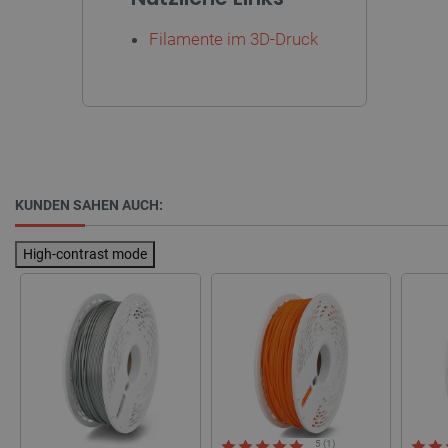
_smvs
.botland.de
59
49
Filamente im 3D-Druck
critCartData
botland.de
9
50
KUNDEN SAHEN AUCH:
High-contrast mode
PHPSESSID
PHP.net
botland.de
5 (1)