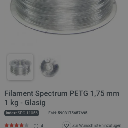
Filament Spectrum PETG 1,75 mm
1 kg - Glasig
Index:
SPC-11056
EAN:
5903175657695
Zur Wunschliste hinzufügen
(
1
)
4