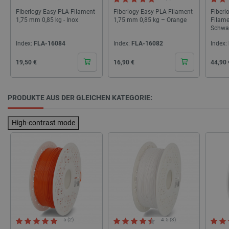
Fiberlogy Easy PLA-Filament
Fiberlogy Easy PLA Filament
Fiberl
1,75 mm 0,85 kg - Inox
1,75 mm 0,85 kg – Orange
Filame
Schwa
Index:
FLA-16084
Index:
FLA-16082
Index:
_lb_ccc
.botland.de
Cena
Cena
Cena
19,50 €
16,90 €
44,90 
PRODUKTE AUS DER GLEICHEN KATEGORIE:
High-contrast mode
Storage declaration
Name
Storage type
_uetvid
Lokaler Speicher
lastExternalReferrer
Lokaler Speicher
__ps_checkoutPayPalSdkInstance_storage__
Lokaler Speicher
lastExternalReferrerTime
Lokaler Speicher
5 (2)
4.5 (3)
_uetsid_exp
Lokaler Speicher