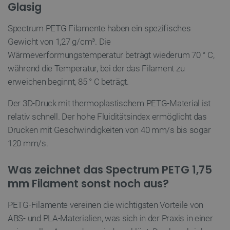
Unbedingt erforderliche Cookies ermöglichen
Glasig
wesentliche Kernfunktionen der Website wie die
Benutzeranmeldung und die Kontoverwaltung.
Spectrum PETG Filamente haben ein spezifisches
Ohne die unbedingt erforderlichen Cookies kann
die Website nicht ordnungsgemäß verwendet
Gewicht von 1,27 g/cm³. Die
werden.
Wärmeverformungstemperatur beträgt wiederum 70 ° C,
Anbieter
/
Name
Ab
während die Temperatur, bei der das Filament zu
Domäne
erweichen beginnt, 85 ° C beträgt.
VISITOR_PRIVACY_METADATA
YouTube
5 
.youtube.com
Der 3D-Druck mit thermoplastischem PETG-Material ist
relativ schnell. Der hohe Fluiditätsindex ermöglicht das
Drucken mit Geschwindigkeiten von 40 mm/s bis sogar
120 mm/s.
Was zeichnet das Spectrum PETG 1,75
mm Filament sonst noch aus?
critAccountId
botland.de
9
PETG-Filamente vereinen die wichtigsten Vorteile von
41
ABS- und PLA-Materialien, was sich in der Praxis in einer