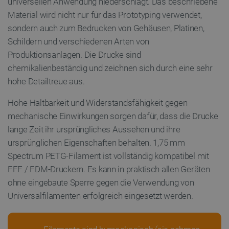
universellen Anwendung niederschlägt. Das beschriebene
Datenschutzerklärung von Google
Material wird nicht nur für das Prototyping verwendet,
sondern auch zum Bedrucken von Gehäusen, Platinen,
Schildern und verschiedenen Arten von
Produktionsanlagen. Die Drucke sind
PrestaShop-[abcdef0123456789]{32}
.botland.de
2 
chemikalienbeständig und zeichnen sich durch eine sehr
hohe Detailtreue aus.
LaVisitorId_Ym90bGFuZC5sYWRlc2suY29tLw
.botland.de
Hohe Haltbarkeit und Widerstandsfähigkeit gegen
mechanische Einwirkungen sorgen dafür, dass die Drucke
critData
botland.de
9
lange Zeit ihr ursprüngliches Aussehen und ihre
46
ursprünglichen Eigenschaften behalten. 1,75 mm
Spectrum PETG-Filament ist vollständig kompatibel mit
FFF / FDM-Druckern. Es kann in praktisch allen Geräten
ohne eingebaute Sperre gegen die Verwendung von
Universalfilamenten erfolgreich eingesetzt werden.
_lb
.botland.de