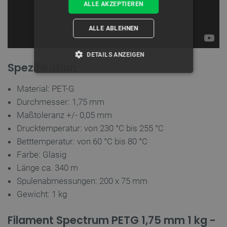
ALLE AKZEPTIEREN
ALLE ABLEHNEN
DETAILS ANZEIGEN
Spezifikation
UNBEDINGT ERFORDERLICH
Material: PET-G
Durchmesser: 1,75 mm
PERFORMANCE
Maßtoleranz +/- 0,05 mm
TARGETING
Drucktemperatur: von 230
°C bis 255 °C
Betttemperatur: von 60 °C bis 80 °C
FUNKTIONALITÄT
Farbe: Glasig
Länge ca. 340 m
Spulenabmessungen: 200 x 75 mm
Gewicht: 1 kg
Unbedingt erforderlich
Performance
Targeting
Funktionalität
Filament Spectrum PETG 1,75 mm 1 kg -